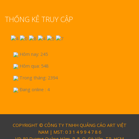
THỐNG KÊ TRUY CẬP
Hôm nay: 245
Hôm qua: 548
Trong tháng: 2394
Đang online : 4
COPYRIGHT © CÔNG TY TNHH QUẢNG CÁO ART VIỆT
NAM | MST: 0 3 1 4 9 9 4 7 8 6
VP: 80 Dương Quảng Hàm, P. 8, Q. Gò Vấp, TP. HCM