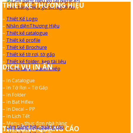
THIẾT KẾ THƯƠNG HIỆU
Làm bảng hiệu gỗ tại Nghệ An
–
Thiết Kế Logo
–
Nhận diệnThương Hiệu
–
Thiết kế catalogue
–
Thiết kế profile
–
Thiết kế Brochure
–
Thiết kế tờ rơi, tờ gấp
–
Thiết kế folder, kẹp tài liệu
DỊCH VỤ IN ẤN
–
Name card – Danh thiếp
– In Catalogue
– In Tờ Rơi – Tờ Gấp
– In Folder
– In Bạt Hiflex
– In Decal – PP
– In Lịch Tết
– Menu – thực đơn nhà hàng
–
Làm bảng hiệu quảng cáo
THI CÔNG QUẢNG CÁO
– In bao đũa – muỗng.