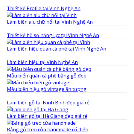
Thiết kế Profile tại Vinh Nghệ An
Làm biển alu chữ nổi tại Vinh Nghệ An
Thiết kế hồ sơ năng lực tại Vinh Nghệ An
Làm biển hiệu quán cà phê tại Vinh Nghệ An
Làm biển hiệu tại Vinh Nghệ An
Mẫu biển quán cà phê bằng gỗ đẹp
Mẫu biển hiệu gỗ vintage ấn tượng
Làm biển gỗ tại Ninh Binh đẹp giá rẻ
Làm biển gỗ tại Hà Giang đẹp giá rẻ
Bảng gỗ treo cửa handmade cổ điển