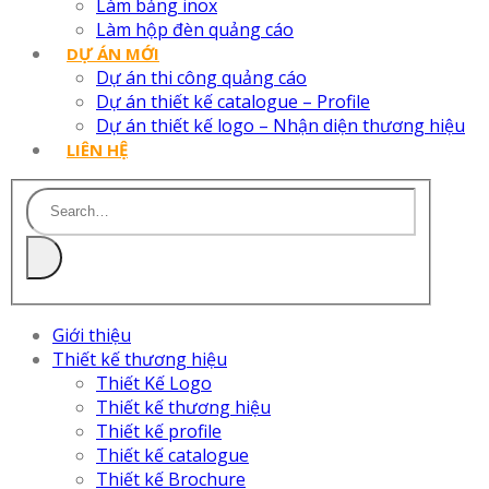
Làm bảng inox
Làm hộp đèn quảng cáo
DỰ ÁN MỚI
Dự án thi công quảng cáo
Dự án thiết kế catalogue – Profile
Dự án thiết kế logo – Nhận diện thương hiệu
LIÊN HỆ
Giới thiệu
Thiết kế thương hiệu
Thiết Kế Logo
Thiết kế thương hiệu
Thiết kế profile
Thiết kế catalogue
Thiết kế Brochure