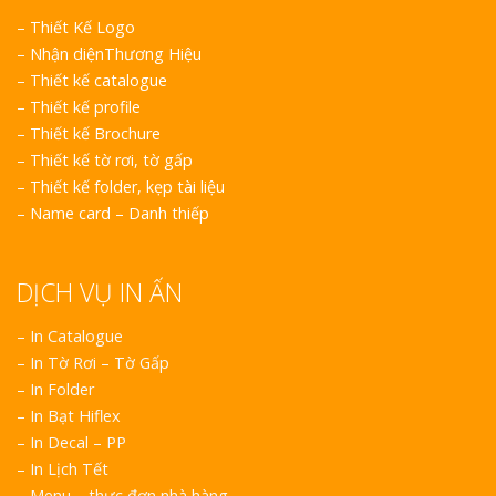
–
Thiết Kế Logo
–
Nhận diệnThương Hiệu
–
Thiết kế catalogue
–
Thiết kế profile
–
Thiết kế Brochure
–
Thiết kế tờ rơi, tờ gấp
Làm Bảng Hi
–
Thiết kế folder, kẹp tài liệu
Thuốc Nghệ An Chuẩn
–
Name card – Danh thiếp
Làm Hộp Đèn
Mỏng Nghệ 
DỊCH VỤ IN ẤN
Hút
– In Catalogue
– In Tờ Rơi – Tờ Gấp
– In Folder
– In Bạt Hiflex
– In Decal – PP
– In Lịch Tết
Bảng Hiệu Sa
– Menu – thực đơn nhà hàng