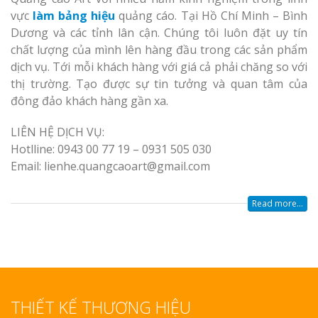
vực
làm bảng hiệu
quảng cáo. Tại Hồ Chí Minh – Bình
Dương và các tỉnh lân cận. Chúng tôi luôn đặt uy tín
chất lượng của mình lên hàng đầu trong các sản phẩm
Làm Biển Côn
dịch vụ. Tới mỗi khách hàng với giá cả phải chăng so với
Mica Tại Vinh Lấy Nga
thị trường. Tạo được sự tin tưởng và quan tâm của
đông đảo khách hàng gần xa.
Làm biển quả
tại Vinh Nghệ An
LIÊN HỆ DỊCH VỤ:
Hotlline: 0943 00 77 19 – 0931 505 030
Làm Biển Hiệ
Email: lienhe.quangcaoart@gmail.com
Nam Đàn Uy Tín Giá X
Read more...
Làm Biển Qu
Mỹ Phẩm Vinh Thu Hú
Hàng
Top 10 Mẫu 
Hiệu Shop Q
THIẾT KẾ THƯƠNG HIỆU
Nghệ An Đẹp