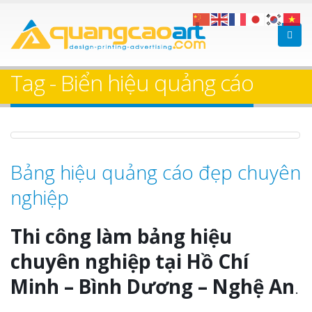
Bảng gỗ treo cửa
Làm bảng hiệ
theo yêu cầu
sữa Bình Dương
Tag - Biển hiệu quảng cáo
Làm biển hiệ
Thuận An Bì
Dương
Bảng hiệu quảng cáo đẹp chuyên
nghiệp
Làm bảng hiệu gỗ tại
Biên Hòa
Thi công biể
Thi công làm bảng hiệu
cáo Thuận An
Dương
chuyên nghiệp tại Hồ Chí
Minh – Bình Dương – Nghệ An
.