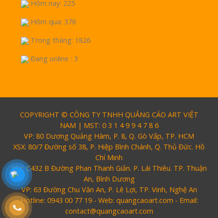
Hôm nay: 225
Hôm qua: 376
Trong tháng: 1826
Đang online : 3
COPYRIGHT © CÔNG TY TNHH QUẢNG CÁO ART VIỆT
NAM | MST: 0 3 1 4 9 9 4 7 8 6
VP: 80 Dương Quảng Hàm, P. 8, Q. Gò Vấp, TP. HCM
XSX: 80/7 Đường số 38, P. Hiệp Bình Chánh, Q. Thủ Đức. Hồ
Chí Minh
XSX: C432 B Đường Phan Thanh Giản. P. Lái Thiêu. TP. Thuận
An, Bình Dương
VP: 63 Đường Chu Văn An, P. Lê Lợi, TP. Vinh, Nghệ An
Hotline: 0943 00 77 19 - Web: quangcaoart.com - Email:
contact@quangcaoart.com