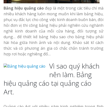
Bảng hiệu quảng cáo
đẹp là một trong các tiêu chí mà
Thi Công Bản
Nghệ An Nâng Tầm T
nhiều khách hàng luôn mong muốn khi làm bảng hiệu,
Hiệu
phục vụ đắc lực cho công việc kinh doanh buôn bán, đòi
hỏi đơn vị thi công bảng hiệu phải nghiên cứu nghành
nghề kinh doanh của mỗi cửa hàng, đối tượng sử
Làm Biển Led
Rẻ Tại Vinh Giải Pháp 
dụng… để thiết kế bảng hiệu sao cho bảng hiệu phải
Quả
hài hòa giữa hình ảnh và nội dung. Khảo sát kĩ cách
thức và có phương án gia có chắc chắn tránh trường
hợp rơi hoặc nghiêng đổ…
Làm Hộp Đèn
Cáo Tại Vinh Giá Rẻ
Vì sao quý khách
Biển Led Chạ
nên làm. Bảng
Ma Trận Ngh
hiệu quảng cáo tại quảng cáo
Thi Công Ch
Nghiệp
Art.
Quảng cáo Art với nhiều năm kinh nghiệm trong lĩnh