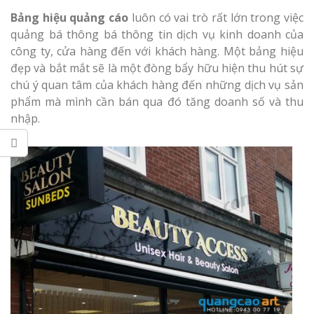
Làm bảng hiệu gỗ tại
Nghệ An
Bảng hiệu quảng cáo
luôn có vai trò rất lớn trong việc
quảng bá thông bá thông tin dịch vụ kinh doanh của
Làm biển hiệ
công ty, cửa hàng đến với khách hàng. Một bảng hiệu
tóc Thuận An
đẹp và bắt mắt sẽ là một đòng bẩy hữu hiện thu hút sự
chú ý quan tâm của khách hàng đến những dịch vụ sản
Thi công biể
phẩm mà mình cần bán qua đó tăng doanh số và thu
cáo Vinh
nhập.
Làm bảng hiệu gỗ
homestay chất lượng
Làm biển quả
Nghệ An giá 