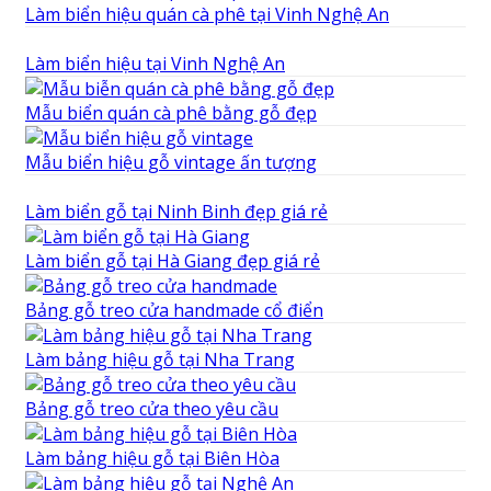
Làm biển hiệu quán cà phê tại Vinh Nghệ An
Làm biển hiệu tại Vinh Nghệ An
Mẫu biển quán cà phê bằng gỗ đẹp
Mẫu biển hiệu gỗ vintage ấn tượng
Làm biển gỗ tại Ninh Binh đẹp giá rẻ
Làm biển gỗ tại Hà Giang đẹp giá rẻ
Bảng gỗ treo cửa handmade cổ điển
Làm bảng hiệu gỗ tại Nha Trang
Bảng gỗ treo cửa theo yêu cầu
Làm bảng hiệu gỗ tại Biên Hòa