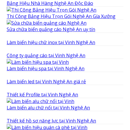
Bảng Hiệu Nhà Hàng Nghệ An Độc Đáo
Thi Công Bảng Hiệu Trọn Gói Nghệ An Gía Xưởng
Sửa chữa biển quảng cáo Nghệ An uy tín
Làm biển hiệu chữ inox tại Vinh Nghệ An
Công ty quảng cáo tại Vinh Nghệ An
Làm biển hiệu spa tại Vinh Nghệ An
Làm biển led tại Vinh Nghệ An giá rẻ
Thiết kế Profile tại Vinh Nghệ An
Làm biển alu chữ nổi tại Vinh Nghệ An
Thiết kế hồ sơ năng lực tại Vinh Nghệ An