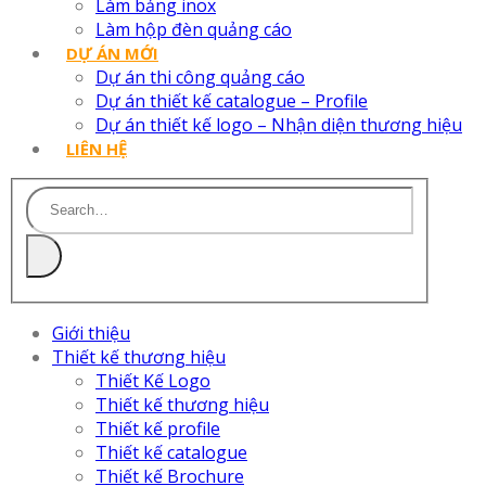
Làm bảng inox
Làm hộp đèn quảng cáo
DỰ ÁN MỚI
Dự án thi công quảng cáo
Dự án thiết kế catalogue – Profile
Dự án thiết kế logo – Nhận diện thương hiệu
LIÊN HỆ
Giới thiệu
Thiết kế thương hiệu
Thiết Kế Logo
Thiết kế thương hiệu
Thiết kế profile
Thiết kế catalogue
Thiết kế Brochure