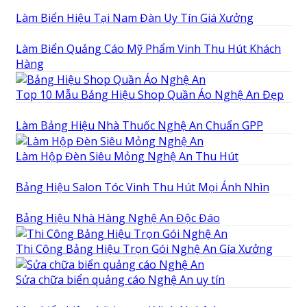
Làm Biển Hiệu Tại Nam Đàn Uy Tín Giá Xưởng
Làm Biển Quảng Cáo Mỹ Phẩm Vinh Thu Hút Khách
Hàng
Top 10 Mẫu Bảng Hiệu Shop Quần Áo Nghệ An Đẹp
Làm Bảng Hiệu Nhà Thuốc Nghệ An Chuẩn GPP
Làm Hộp Đèn Siêu Mỏng Nghệ An Thu Hút
Bảng Hiệu Salon Tóc Vinh Thu Hút Mọi Ánh Nhìn
Bảng Hiệu Nhà Hàng Nghệ An Độc Đáo
Thi Công Bảng Hiệu Trọn Gói Nghệ An Gía Xưởng
Sửa chữa biển quảng cáo Nghệ An uy tín