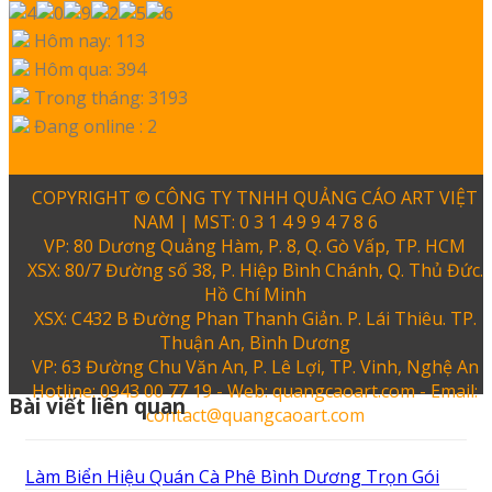
Hôm nay: 113
Hôm qua: 394
Trong tháng: 3193
Đang online : 2
COPYRIGHT © CÔNG TY TNHH QUẢNG CÁO ART VIỆT
NAM | MST: 0 3 1 4 9 9 4 7 8 6
VP: 80 Dương Quảng Hàm, P. 8, Q. Gò Vấp, TP. HCM
XSX: 80/7 Đường số 38, P. Hiệp Bình Chánh, Q. Thủ Đức.
Hồ Chí Minh
XSX: C432 B Đường Phan Thanh Giản. P. Lái Thiêu. TP.
Thuận An, Bình Dương
VP: 63 Đường Chu Văn An, P. Lê Lợi, TP. Vinh, Nghệ An
Hotline: 0943 00 77 19 - Web: quangcaoart.com - Email:
Bài viết liên quan
contact@quangcaoart.com
Làm Biển Hiệu Quán Cà Phê Bình Dương Trọn Gói