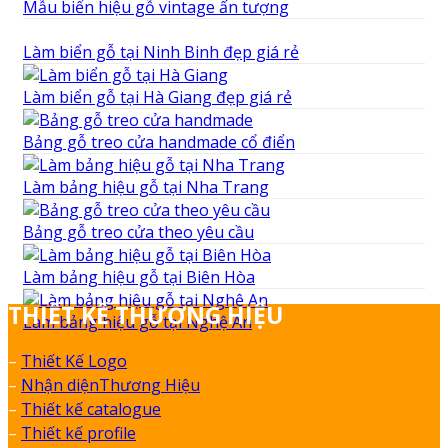
Mẫu biển hiệu gỗ vintage ấn tượng
Làm biển gỗ tại Ninh Binh đẹp giá rẻ
Làm biển gỗ tại Hà Giang đẹp giá rẻ
Bảng gỗ treo cửa handmade cổ điển
Làm bảng hiệu gỗ tại Nha Trang
Bảng gỗ treo cửa theo yêu cầu
Làm bảng hiệu gỗ tại Biên Hòa
THIẾT KẾ THƯƠNG HIỆU
Làm bảng hiệu gỗ tại Nghệ An
–
Thiết Kế Logo
–
Nhận diệnThương Hiệu
–
Thiết kế catalogue
–
Thiết kế profile