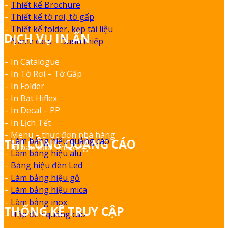
–
Thiết kế Brochure
–
Thiết kế tờ rơi, tờ gấp
–
Thiết kế folder, kẹp tài liệu
DỊCH VỤ IN ẤN
–
Name card – Danh thiếp
– In Catalogue
– In Tờ Rơi – Tờ Gấp
– In Folder
– In Bạt Hiflex
– In Decal – PP
– In Lịch Tết
– Menu – thực đơn nhà hàng
–
Làm bảng hiệu quảng cáo
THI CÔNG QUẢNG CÁO
– In bao đũa – muỗng.
–
Làm bảng hiệu alu
–
Bảng hiệu đèn Led
–
Làm bảng hiệu gỗ
–
Làm bảng hiệu mica
–
Làm bảng inox
THỐNG KÊ TRUY CẬP
–
Hộp đèn quảng cáo