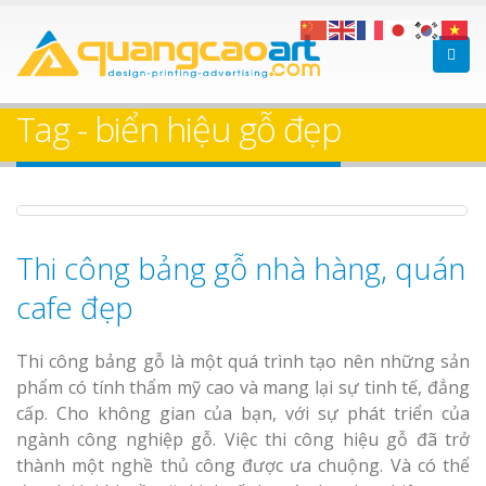
Làm bảng hiệu gỗ tại
Làm Biển Hiệ
Nha Trang
Cà Phê Bình Dương Tr
Tag - biển hiệu gỗ đẹp
Làm bảng hiệ
sữa Bình Dương
Làm biển hiệ
Thuận An Bì
Thi công bảng gỗ nhà hàng, quán
Bảng gỗ treo cửa
Dương
theo yêu cầu
cafe đẹp
Thi công bảng gỗ là một quá trình tạo nên những sản
phẩm có tính thẩm mỹ cao và mang lại sự tinh tế, đẳng
cấp. Cho không gian của bạn, với sự phát triển của
Thi công biể
ngành công nghiệp gỗ. Việc thi công hiệu gỗ đã trở
cáo Thuận An
thành một nghề thủ công được ưa chuộng. Và có thể
Dương