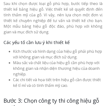
Sau khi chọn được loại gỗ phù hợp, bước tiếp theo là
thiết kế bảng hiệu gỗ. Việc thiết kế sẽ quyết định đến
tính thẩm mỹ của gỗ. Vì vậy, nên lựa chọn một đơn vị
thiết kế chuyên nghiệp để tư vấn và thiết kế cho bạn.
Một mẫu bảng hiệu gỗ độc đáo, phù hợp với không
gian và mục đích sử dụng.
Làm Biển Côn
Mica Tại Vinh Lấy Nga
Các yếu tố cần lưu ý khi thiết kế
Kích thước và hình dạng của hiệu gỗ phải phù hợp
Làm biển quả
với không gian và mục đích sử dụng.
tại Vinh Nghệ An
Màu sắc và chất liệu của hiệu gỗ cần phù hợp với
không gian và nhận diện thương hiệu của doanh
Làm Biển Hiệ
nghiệp.
Nam Đàn Uy Tín Giá X
Các chi tiết và họa tiết trên hiệu gỗ cần được thiết
kế tỉ mỉ và có tính thẩm mỹ cao.
Làm Biển Qu
Mỹ Phẩm Vinh Thu Hú
Hàng
Bước 3: Chọn công ty thi công hiệu gỗ