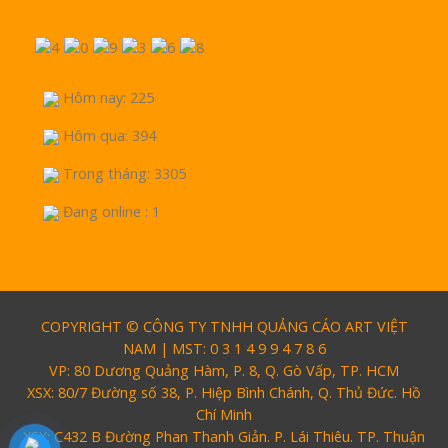
Hôm nay: 225
Hôm qua: 394
Trong tháng: 3305
Đang online : 1
COPYRIGHT © CÔNG TY TNHH QUẢNG CÁO ART VIỆT
NAM | MST: 0 3 1 4 9 9 4 7 8 6
VP: 80 Dương Quảng Hàm, P. 8, Q. Gò Vấp, TP. HCM
XSX: 80/7 Đường số 38, P. Hiệp Bình Chánh, Q. Thủ Đức. Hồ
Chí Minh
XSX: C432 B Đường Phan Thanh Giản. P. Lái Thiêu. TP. Thuận