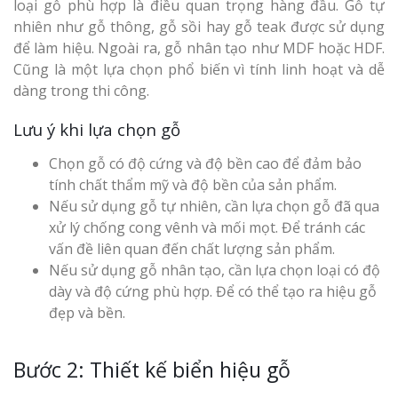
loại gỗ phù hợp là điều quan trọng hàng đầu. Gỗ tự
nhiên như gỗ thông, gỗ sồi hay gỗ teak được sử dụng
để làm hiệu. Ngoài ra, gỗ nhân tạo như MDF hoặc HDF.
Cũng là một lựa chọn phổ biến vì tính linh hoạt và dễ
dàng trong thi công.
Thi Công Bản
Nghệ An Nâng Tầm T
Lưu ý khi lựa chọn gỗ
Hiệu
Chọn gỗ có độ cứng và độ bền cao để đảm bảo
Làm Biển Led
tính chất thẩm mỹ và độ bền của sản phẩm.
Rẻ Tại Vinh Giải Pháp 
Nếu sử dụng gỗ tự nhiên, cần lựa chọn gỗ đã qua
Quả
xử lý chống cong vênh và mối mọt. Để tránh các
vấn đề liên quan đến chất lượng sản phẩm.
Làm Hộp Đèn
Nếu sử dụng gỗ nhân tạo, cần lựa chọn loại có độ
Cáo Tại Vinh Giá Rẻ
dày và độ cứng phù hợp. Để có thể tạo ra hiệu gỗ
đẹp và bền.
Biển Led Chạ
Ma Trận Ngh
Bước 2: Thiết kế biển hiệu gỗ
Thi Công Ch
Nghiệp