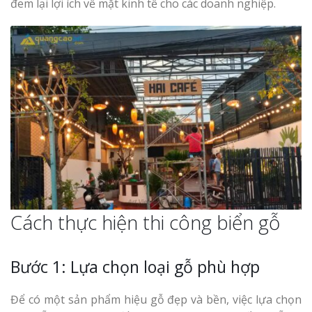
Làm bảng hiệu gỗ tại
đem lại lợi ích về mặt kinh tế cho các doanh nghiệp.
Biên Hòa
Làm biển hiệ
tóc Thuận An
Làm bảng hiệu gỗ tại
Nghệ An
Thi công biể
cáo Vinh
Cách thực hiện thi công biển gỗ
Bước 1: Lựa chọn loại gỗ phù hợp
Làm biển quả
Nghệ An giá 
Để có một sản phẩm hiệu gỗ đẹp và bền, việc lựa chọn