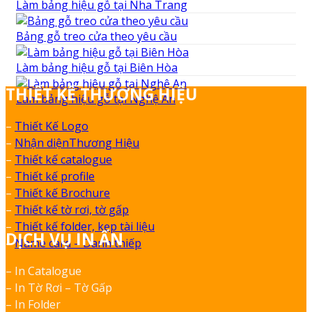
Làm bảng hiệu gỗ tại Nha Trang
Bảng gỗ treo cửa theo yêu cầu
Làm bảng hiệu gỗ tại Biên Hòa
THIẾT KẾ THƯƠNG HIỆU
Làm bảng hiệu gỗ tại Nghệ An
–
Thiết Kế Logo
–
Nhận diệnThương Hiệu
–
Thiết kế catalogue
–
Thiết kế profile
–
Thiết kế Brochure
–
Thiết kế tờ rơi, tờ gấp
–
Thiết kế folder, kẹp tài liệu
DỊCH VỤ IN ẤN
–
Name card – Danh thiếp
– In Catalogue
– In Tờ Rơi – Tờ Gấp
– In Folder