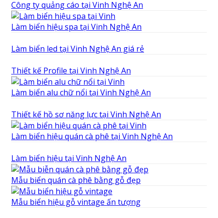
Công ty quảng cáo tại Vinh Nghệ An
Làm biển hiệu spa tại Vinh Nghệ An
Làm biển led tại Vinh Nghệ An giá rẻ
Thiết kế Profile tại Vinh Nghệ An
Làm biển alu chữ nổi tại Vinh Nghệ An
Thiết kế hồ sơ năng lực tại Vinh Nghệ An
Làm biển hiệu quán cà phê tại Vinh Nghệ An
Làm biển hiệu tại Vinh Nghệ An
Mẫu biển quán cà phê bằng gỗ đẹp
Mẫu biển hiệu gỗ vintage ấn tượng