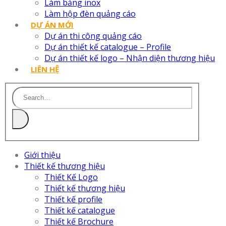
Làm bảng inox
Làm hộp đèn quảng cáo
DỰ ÁN MỚI
Dự án thi công quảng cáo
Dự án thiết kế catalogue – Profile
Dự án thiết kế logo – Nhận diện thương hiệu
LIÊN HỆ
Giới thiệu
Thiết kế thương hiệu
Thiết Kế Logo
Thiết kế thương hiệu
Thiết kế profile
Thiết kế catalogue
Thiết kế Brochure