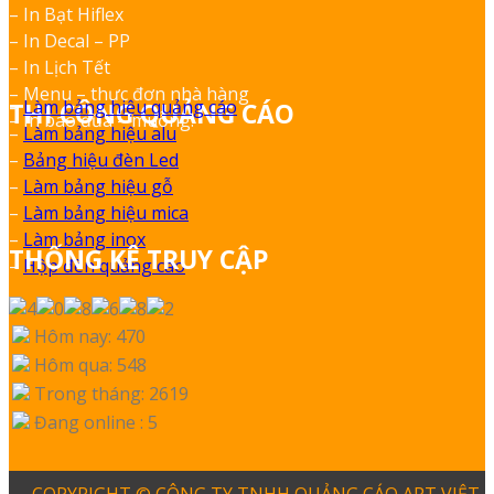
– In Bạt Hiflex
– In Decal – PP
– In Lịch Tết
– Menu – thực đơn nhà hàng
–
Làm bảng hiệu quảng cáo
THI CÔNG QUẢNG CÁO
– In bao đũa – muỗng.
–
Làm bảng hiệu alu
–
Bảng hiệu đèn Led
–
Làm bảng hiệu gỗ
–
Làm bảng hiệu mica
–
Làm bảng inox
THỐNG KÊ TRUY CẬP
–
Hộp đèn quảng cáo
Hôm nay: 470
Hôm qua: 548
Trong tháng: 2619
Đang online : 5
COPYRIGHT © CÔNG TY TNHH QUẢNG CÁO ART VIỆT