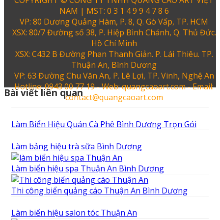
NAM | MST: 0 3 1 4 9 9 4 7 8 6
VP: 80 Dương Quảng Hàm, P. 8, Q. Gò Vấp, TP. HCM
XSX: 80/7 Đường số 38, P. Hiệp Bình Chánh, Q. Thủ Đức.
Hồ Chí Minh
XSX: C432 B Đường Phan Thanh Giản. P. Lái Thiêu. TP.
Thuận An, Bình Dương
VP: 63 Đường Chu Văn An, P. Lê Lợi, TP. Vinh, Nghệ An
Hotline: 0943 00 77 19 - Web: quangcaoart.com - Email:
Bài viết liên quan
contact@quangcaoart.com
Làm Biển Hiệu Quán Cà Phê Bình Dương Trọn Gói
Làm bảng hiệu trà sữa Bình Dương
Làm biển hiệu spa Thuận An Bình Dương
Thi công biển quảng cáo Thuận An Bình Dương
Làm biển hiệu salon tóc Thuận An