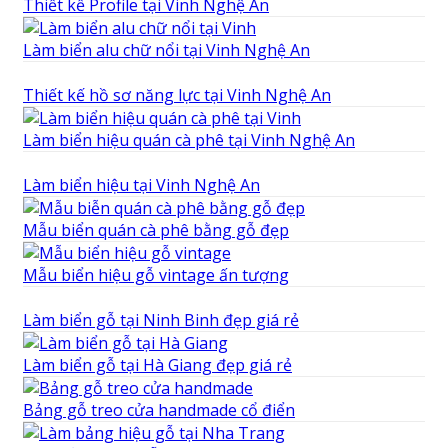
Thiết kế Profile tại Vinh Nghệ An
Làm biển alu chữ nổi tại Vinh Nghệ An
Thiết kế hồ sơ năng lực tại Vinh Nghệ An
Làm biển hiệu quán cà phê tại Vinh Nghệ An
Làm biển hiệu tại Vinh Nghệ An
Mẫu biển quán cà phê bằng gỗ đẹp
Mẫu biển hiệu gỗ vintage ấn tượng
Làm biển gỗ tại Ninh Binh đẹp giá rẻ
Làm biển gỗ tại Hà Giang đẹp giá rẻ
Bảng gỗ treo cửa handmade cổ điển