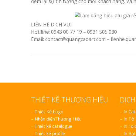
đem lại sự tin tưởng cho mỗi khách hàng. Và nâ
LIÊN HỆ DỊCH VỤ:
Hotlline: 0943 00 77 19 – 0931 505 030
Email: contact@quangcaoart.com – lienhe.qu
THIẾT KẾ THƯƠNG HIỆU
DỊCH
–
Thiết Kế Logo
– In Ca
–
Nhận diệnThương Hiệu
– In Tờ
–
Thiết kế catalogue
– In Fol
–
Thiết kế profile
– In Bạt