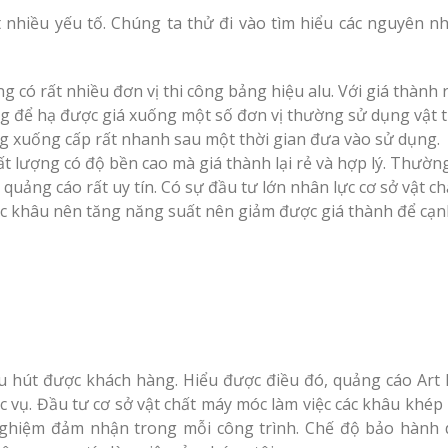
 nhiều yếu tố. Chúng ta thử đi vào tìm hiểu các nguyên n
ng có rất nhiều đơn vị thi công bảng hiệu alu. Với giá thành r
 để hạ được giá xuống một số đơn vị thường sử dụng vật 
 xuống cấp rất nhanh sau một thời gian đưa vào sử dụng.
ất lượng có độ bền cao mà giá thành lại rẻ và hợp lý. Thườn
uảng cáo rất uy tín. Có sự đầu tư lớn nhân lực cơ sở vật c
các khâu nên tăng năng suất nên giảm được giá thành để cạ
hu hút được khách hàng. Hiểu được điều đó, quảng cáo Art 
vụ. Đầu tư cơ sở vật chất máy móc làm việc các khâu khép k
nghiệm đảm nhận trong mỗi công trình. Chế độ bảo hành 