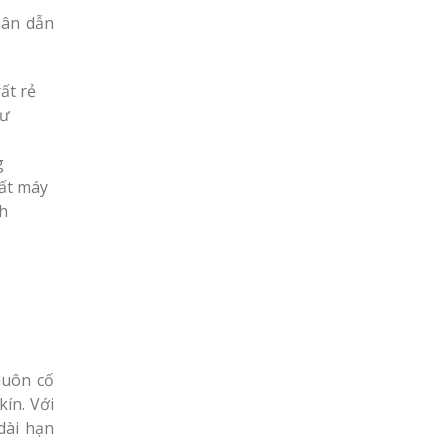
hân dẫn
ất rẻ
tư
g
hất máy
nh
luôn cố
ín. Với
dài hạn