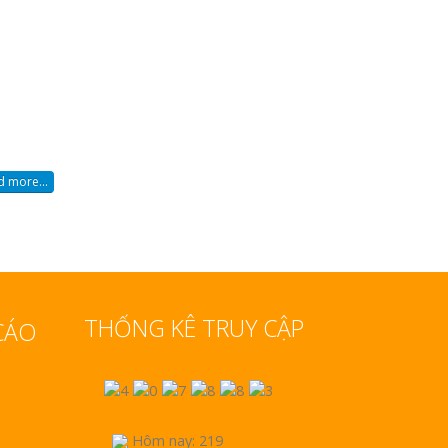
 more...
THỐNG KÊ TRUY CẬP
CÁO
Hôm nay: 219