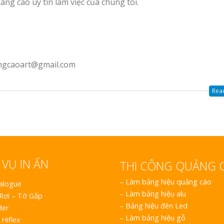
ng cao uy tín làm việc của chúng tôi.
angcaoart@gmail.com
Read
 VỤ IN ẤN
THI CÔNG QUẢNG 
–
Làm bảng hiệu quảng cáo
talogue
–
Làm bảng hiệu alu
 Rơi – Tờ Gấp
–
Bảng hiệu đèn Led
der
–
Làm bảng hiệu gỗ
 Hiflex