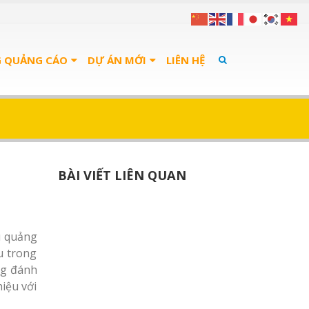
G QUẢNG CÁO
DỰ ÁN MỚI
LIÊN HỆ
BÀI VIẾT LIÊN QUAN
u quảng
u trong
ng đánh
iệu với