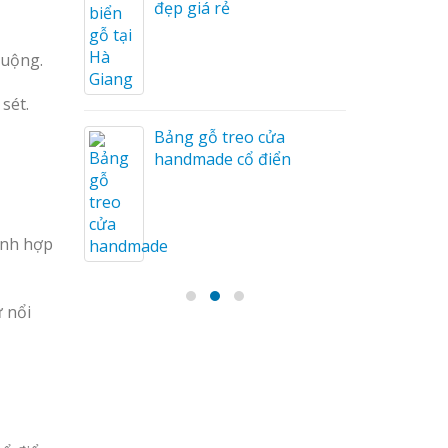
u Mỏng
đẹp giá rẻ
huộng.
sét.
Bảng gỗ treo cửa
handmade cổ điển
hành hợp
 nổi