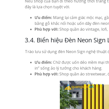
Nếu shop của bạn đi theo hướng thời trang th
đây là lựa chọn tuyệt vời.
Ưu điểm:
Mang lại cảm giác mộc mạc, gần
bằng gỗ khắc nổi hoặc uốn dây đèn neon
Phù hợp với:
Shop quần áo vintage, lofi
3.4. Biển hiệu Đèn Neon Sign 
Trào lưu sử dụng đèn Neon Sign nghệ thuật đan
Ưu điểm:
Chữ được uốn dẻo mềm mại theo
in” sống ảo lý tưởng cho khách hàng.
Phù hợp với:
Shop quần áo streetwear, đ