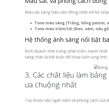
Màu sắc và phong cách đồng
Mẫu biển quán cà phê
Top 10 Mẫu 
bằng gỗ đẹp
Hiệu Shop Q
Màu sắc bảng hiệu nên đồng nhất với bộ nhận 
Nghệ An Đẹp
Tone màu sáng (Trắng, hồng pastel, v
Tone màu trầm/tối (Đen, xám, nâu gỗ
Hệ thống ánh sáng nổi bật b
Mẫu biển hiệu gỗ vintage
Kinh doanh thời trang phát triển mạnh nhất v
ấn tượng
Làm Bảng Hi
sáng chân là bắt buộc để shop luôn lung linh,
Thuốc Nghệ An Chuẩn
3. Các chất liệu làm bản
Làm Hộp Đèn
Mỏng Nghệ 
ưa chuộng nhất
Hút
Làm biển gỗ tại Ninh
Binh đẹp giá rẻ
Tùy thuộc vào ngân sách và phong cách của sho
Làm biển gỗ tại Hà Giang