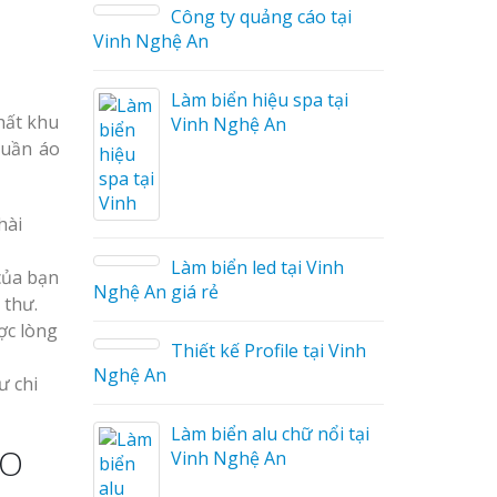
Công ty quảng cáo tại
Vinh Nghệ An
Làm biển hiệu spa tại
hất khu
Vinh Nghệ An
quần áo
áo
hài
Làm biển led tại Vinh
của bạn
Nghệ An giá rẻ
 thư.
ợc lòng
Thiết kế Profile tại Vinh
ệu
Nghệ An
g Hiệu
ư chi
Làm biển alu chữ nổi tại
Giá Rẻ
EO
Vinh Nghệ An
ả