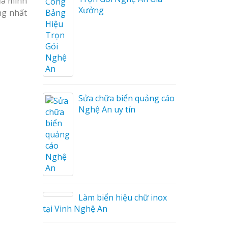
ủa mình
Xưởng
ng nhất
ng cáo
ương
Sửa chữa biển quảng cáo
Nghệ An uy tín
on tóc
Làm biển hiệu chữ inox
tại Vinh Nghệ An
ng cáo