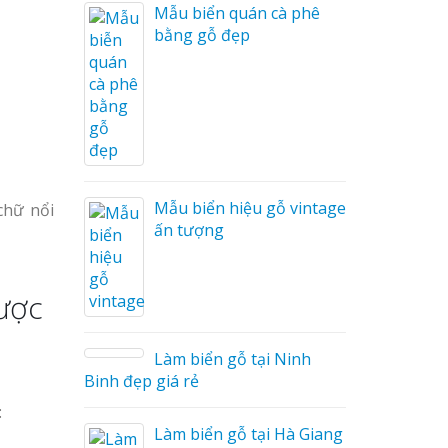
i Nam
Mẫu biển quán cà phê
bằng gỗ đẹp
Cáo Mỹ
Hàng
 Hiệu
hệ An
Mẫu biển hiệu gỗ vintage
chữ nổi
ấn tượng
được
Làm biển gỗ tại Ninh
hà
Binh đẹp giá rẻ
:
Làm biển gỗ tại Hà Giang