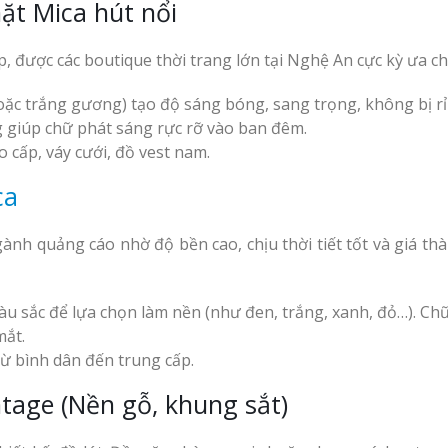
Làm Hộp Đèn Siê
ặt Mica hút nổi
Nghệ An Thu Hút
, được các boutique thời trang lớn tại Nghệ An cực kỳ ưa c
ặc trắng gương) tạo độ sáng bóng, sang trọng, không bị rỉ 
 giúp chữ phát sáng rực rỡ vào ban đêm.
 cấp, váy cưới, đồ vest nam.
ca
gành quảng cáo nhờ độ bền cao, chịu thời tiết tốt và giá t
u sắc để lựa chọn làm nền (như đen, trắng, xanh, đỏ…). Chữ
mắt.
ừ bình dân đến trung cấp.
ntage (Nền gỗ, khung sắt)