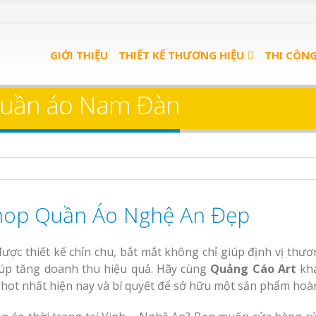
u Quán
Bảng Hiệu Salon Tóc
GIỚI THIỆU
THIẾT KẾ THƯƠNG HIỆU
THI CÔN
ọn Gói
Vinh Thu Hút Mọi Ánh Nhìn
 quần áo Nam Đàn
u trà
Bảng Hiệu Nhà Hàng
Nghệ An Độc Đáo
u spa
Thi Công Bảng Hiệu
nh
Trọn Gói Nghệ An
Gía Xưởng
Làm bảng hiệu gỗ tại
Làm Biển Hiệu Qu
hop Quần Áo Nghệ An Đẹp
Nha Trang
Phê Bình Dương Trọn Gói
Làm bảng hiệu trà
ược thiết kế chỉn chu, bắt mắt không chỉ giúp định vị thươ
Bình Dương
iúp tăng doanh thu hiệu quả. Hãy cùng
Quảng Cáo Art
kh
n quảng
 hot nhất hiện nay và bí quyết để sở hữu một sản phẩm hoà
 Bình
Làm biển hiệu sp
Sửa chữa biển quảng
An Bình Dương
Bảng gỗ treo cửa theo