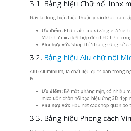
3.1. Bảng hiệu Chữ nổi Inox m
đẹp giá rẻ
Đây là dòng biển hiệu thuộc phân khúc cao cấp
Ưu điểm:
Phần viền inox (vàng gương ho
Mặt chữ mica kết hợp đèn LED bên trong
Bảng gỗ treo cửa
Phù hợp với:
Shop thời trang công sở cao
handmade cổ điển
3.2.
Bảng hiệu Alu chữ nổi Mi
Alu (Aluminium) là chất liệu quốc dân trong n
lý.
Ưu điểm:
Bề mặt phẳng mịn, có nhiều mà
mica uốn chân nổi tạo hiệu ứng 3D đẹp 
Phù hợp với:
Hầu hết các shop quần áo t
3.3. Bảng hiệu Phong cách Vi