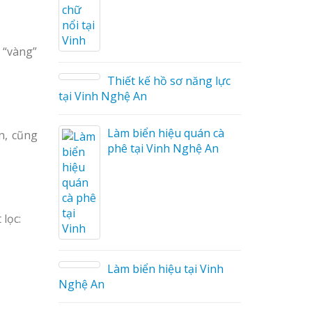
ng Cáo
 “vàng”
ữ Ma
 Công
Thiết kế hồ sơ năng lực
tại Vinh Nghệ An
Làm biển hiệu quán cà
n, cũng
phê tại Vinh Nghệ An
 Mica
 lọc:
o tại
Làm biển hiệu tại Vinh
Nghệ An