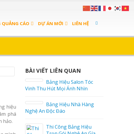
G QUẢNG CÁO
DỰ ÁN MỚI
LIÊN HỆ
BÀI VIẾT LIÊN QUAN
án Cà
Bảng Hiệu Salon Tóc
Vinh Thu Hút Mọi Ánh Nhìn
 sữa
Bảng Hiệu Nhà Hàng
ng hiệu
Nghệ An Độc Đáo
ám phá
n hảo.
a Thuận
Thi Công Bảng Hiệu
Trọn Gói Nghệ An Gía