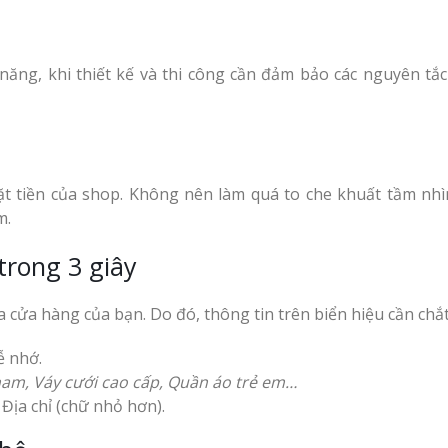
cà phê tại Vinh Nghệ
Làm Hộp Đèn Quả
An
Tại Vinh Giá Rẻ
ăng, khi thiết kế và thi công cần đảm bảo các nguyên tắc
Biển Led Chạy Ch
Trận Nghệ An Thi
Chuyên Nghiệp
g Ty
y
Làm biển hiệu tại
ặt tiền của shop. Không nên làm quá to che khuất tầm nhì
Vinh Nghệ An
m.
ng cáo
Mẫu biển quán cà
trong 3 giây
phê bằng gỗ đẹp
u Tại
Làm Biển Công Ty
a cửa hàng của bạn. Do đó, thông tin trên biển hiệu cần chắt
ưởng
Tại Vinh Lấy Ngay
ễ nhớ.
ảng Cáo
nam, Váy cưới cao cấp, Quần áo trẻ em…
Làm biển quảng cá
t Khách
 Địa chỉ (chữ nhỏ hơn).
Vinh Nghệ An