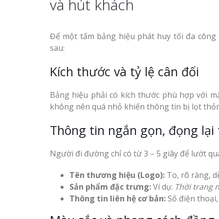
và hút khách
Để một tấm bảng hiệu phát huy tối đa công n
sau:
Thiết kế hồ sơ năng lực
tại Vinh Nghệ An
Kích thước và tỷ lệ cân đối
Làm Biển Côn
Mica Tại Vinh Lấy Nga
Làm biển hiệu quán cà
Bảng hiệu phải có kích thước phù hợp với m
phê tại Vinh Nghệ An
không nên quá nhỏ khiến thông tin bị lọt thỏ
Làm biển quả
tại Vinh Nghệ An
Thông tin ngắn gọn, đọng lại 
Làm Biển Hiệ
Người đi đường chỉ có từ 3 – 5 giây để lướt qu
Nam Đàn Uy Tín Giá X
Tên thương hiệu (Logo):
To, rõ ràng, d
Làm Biển Qu
Sản phẩm đặc trưng:
Ví dụ:
Thời trang 
Làm biển hiệu tại Vinh
Mỹ Phẩm Vinh Thu Hú
Thông tin liên hệ cơ bản:
Số điện thoại,
Nghệ An
Hàng