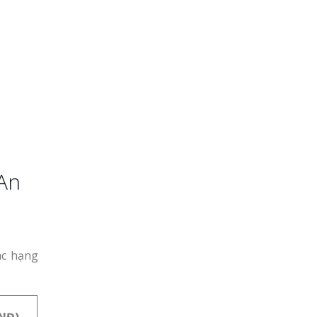
 An
ác hạng