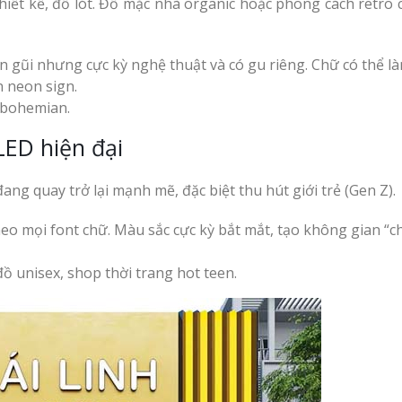
iết kế, đồ lót. Đồ mặc nhà organic hoặc phong cách retro c
 gũi nhưng cực kỳ nghệ thuật và có gu riêng. Chữ có thể l
 neon sign.
, bohemian.
LED hiện đại
g quay trở lại mạnh mẽ, đặc biệt thu hút giới trẻ (Gen Z).
 mọi font chữ. Màu sắc cực kỳ bắt mắt, tạo không gian “c
ồ unisex, shop thời trang hot teen.