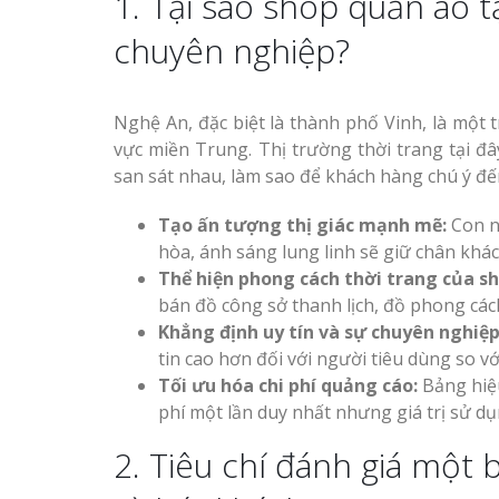
1. Tại sao shop quần áo 
Công ty quảng cáo tại
chuyên nghiệp?
Vinh Nghệ An
Làm biển hiệu spa tại
Thi Công Bản
Nghệ An, đặc biệt là thành phố Vinh, là mộ
Vinh Nghệ An
Nghệ An Nâng Tầm T
vực miền Trung. Thị trường thời trang tại đ
Hiệu
san sát nhau, làm sao để khách hàng chú ý đ
Tạo ấn tượng thị giác mạnh mẽ:
Con ng
Làm Biển Led
hòa, ánh sáng lung linh sẽ giữ chân khác
Rẻ Tại Vinh Giải Pháp 
Làm biển led tại Vinh
Thể hiện phong cách thời trang của sh
Quả
Nghệ An giá rẻ
bán đồ công sở thanh lịch, đồ phong các
Khẳng định uy tín và sự chuyên nghiệp
Làm Hộp Đèn
Thiết kế Profile tại Vinh
tin cao hơn đối với người tiêu dùng so 
Cáo Tại Vinh Giá Rẻ
Nghệ An
Tối ưu hóa chi phí quảng cáo:
Bảng hiệu
phí một lần duy nhất nhưng giá trị sử dụ
Biển Led Chạ
Làm biển alu chữ nổi tại
Ma Trận Ngh
2. Tiêu chí đánh giá một
Vinh Nghệ An
Thi Công Ch
Nghiệp