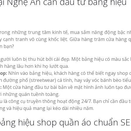
tại Nghệ An cần đầu tư bảng hiệu
Làm biển led tại Vinh
Nghệ An giá rẻ
Thiết kế Profile tại
g Hiệu
t trong những trung tâm kinh tế, mua sắm năng động bậc n
Vinh Nghệ An
hương
ây cạnh tranh vô cùng khốc liệt. Giữa hàng trăm cửa hàng 
Làm biển quảng c
ến bạn?
Nghệ An giá rẻ
Làm biển alu chữ nổi
ười luôn bị thu hút bởi cái đẹp. Một bảng hiệu có màu sắc 
tại Vinh Nghệ An
 Vẫy Giá
h hàng lâu hơn khi họ lướt qua.
Hiệu
op:
Nhìn vào bảng hiệu, khách hàng có thể biết ngay shop 
h đường phố (streetwear) cá tính, hay váy vóc bánh bèo tiểu
:
Một cửa hàng đầu tư bài bản về mặt hình ảnh luôn tạo đư
 Quảng
Thi Công Bảng Hi
với những quán tuềnh toàng.
Nghệ An Nâng Tầm Thươn
 là công cụ truyền thông hoạt động 24/7. Bạn chỉ cần đầu t
Thiết kế hồ sơ năng
ng và hiệu quả mang lại kéo dài nhiều năm.
y Chữ
lực tại Vinh Nghệ An
Làm Biển Led Vẫy 
ệ An
 bảng hiệu shop quần áo chuẩn S
Tại Vinh Giải Pháp Hiệu Qu
uyên
Làm biển hiệu quán