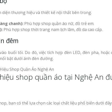
 bộ
Mẫu biển hiệu gỗ
Làm Biển Hiệu Tạ
Bảng
vintage ấn tượng
Đàn Uy Tín Giá Xưởng
uần Áo
diện thương hiệu và thiết kế nội thất bên trong.
Làm Biển Quảng 
àng chanh):
Phù hợp shop quần áo nữ, đồ trẻ em.
Phẩm Vinh Thu Hút Khách 
):
Phù hợp shop thời trang nam lịch lãm, đồ da cao cấp.
Làm biển gỗ tại Ninh
an đêm
Top 10 Mẫu Bảng
Binh đẹp giá rẻ
Shop Quần Áo Ng
Đẹp
ào buổi tối. Do đó, việc tích hợp đèn LED, đèn pha, hoặc 
Làm biển gỗ tại Hà
ệu Nhà
 nổi bật dưới ánh đèn đường.
Giang đẹp giá rẻ
 GPP
g hiệu shop quần áo tại Nghệ An 
 Siêu
An Thu
Làm Bảng Hiệu N
Bảng gỗ treo cửa
Thuốc Nghệ An Chuẩn GPP
handmade cổ điển
p, bạn có thể lựa chọn các loại chất liệu phổ biến dưới đây