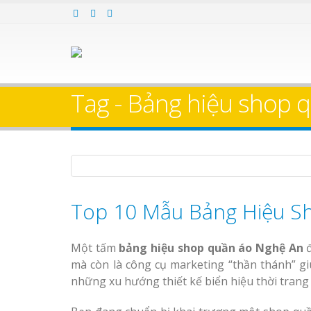
Làm bảng hiệu gỗ tại
Làm Biển Hiệ
Nha Trang
Cà Phê Bình Dương Tr
Tag - Bảng hiệu shop
Làm bảng hiệ
sữa Bình Dương
Làm biển hiệ
Thuận An Bì
Bảng gỗ treo cửa
Dương
theo yêu cầu
Bảng Hiệu Salon Tóc
Top 10 Mẫu Bảng Hiệu S
Vinh Thu Hút Mọi Ánh Nhìn
Bảng Hiệu Nhà Hàng
Một tấm
bảng hiệu shop quần áo Nghệ An
đ
Nghệ An Độc Đáo
mà còn là công cụ marketing “thần thánh” g
Thi công biể
những xu hướng thiết kế biển hiệu thời trang
cáo Thuận An
Thi Công Bảng Hiệu
Dương
Trọn Gói Nghệ An Gía