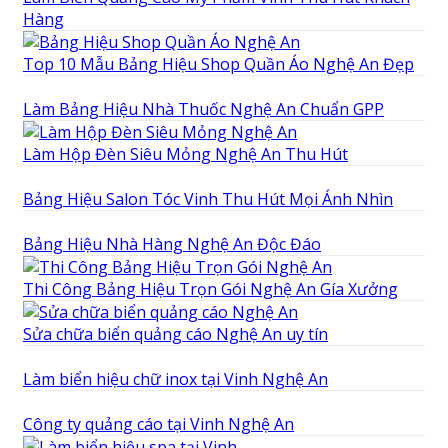
Hàng
Top 10 Mẫu Bảng Hiệu Shop Quần Áo Nghệ An Đẹp
Làm Bảng Hiệu Nhà Thuốc Nghệ An Chuẩn GPP
Làm Hộp Đèn Siêu Mỏng Nghệ An Thu Hút
Bảng Hiệu Salon Tóc Vinh Thu Hút Mọi Ánh Nhìn
Bảng Hiệu Nhà Hàng Nghệ An Độc Đáo
Thi Công Bảng Hiệu Trọn Gói Nghệ An Gía Xưởng
Sửa chữa biển quảng cáo Nghệ An uy tín
Làm biển hiệu chữ inox tại Vinh Nghệ An
Công ty quảng cáo tại Vinh Nghệ An