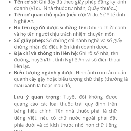
Tên cơ sở:
Ghi đầy đủ theo giấy phép đăng ký kinh
doanh (Ví dụ: Nhà thuốc tư nhân, Quầy thuốc…).
Tên cơ quan chủ quản (nếu có):
Ví dụ: Sở Y tế tỉnh
Nghệ An.
Họ tên người dược sĩ đứng tên:
Ghi rõ chức danh
và họ tên người chịu trách nhiệm chuyên môn.
Số giấy phép:
Số chứng chỉ hành nghề và số giấy
chứng nhận đủ điều kiện kinh doanh dược.
Địa chỉ và thông tin liên hệ:
Ghi rõ số nhà, tên
đường, huyện/thị, tỉnh Nghệ An và số điện thoại
liên lạc.
Biểu tượng ngành y dược:
Hình ảnh con rắn quấn
quanh cây gậy hoặc biểu tượng chữ thập (thường là
màu xanh lá hoặc màu đỏ).
Lưu ý quan trọng:
Tuyệt đối không được
quảng cáo các loại thuốc trái quy định trên
bảng hiệu chính. Tên nhà thuốc phải là chữ
tiếng Việt, nếu có chữ nước ngoài phải đặt
phía dưới và có kích thước nhỏ hơn chữ tiếng