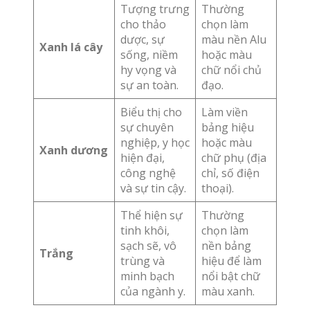
Tượng trưng
Thường
cho thảo
chọn làm
dược, sự
màu nền Alu
Xanh lá cây
sống, niềm
hoặc màu
hy vọng và
chữ nổi chủ
sự an toàn.
đạo.
Biểu thị cho
Làm viền
sự chuyên
bảng hiệu
nghiệp, y học
hoặc màu
Xanh dương
hiện đại,
chữ phụ (địa
công nghệ
chỉ, số điện
và sự tin cậy.
thoại).
Thể hiện sự
Thường
tinh khôi,
chọn làm
sạch sẽ, vô
nền bảng
Trắng
trùng và
hiệu để làm
minh bạch
nổi bật chữ
của ngành y.
màu xanh.