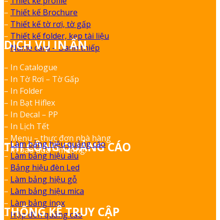
–
Thiết kế profile
–
Thiết kế Brochure
–
Thiết kế tờ rơi, tờ gấp
–
Thiết kế folder, kẹp tài liệu
DỊCH VỤ IN ẤN
–
Name card – Danh thiếp
– In Catalogue
– In Tờ Rơi – Tờ Gấp
– In Folder
– In Bạt Hiflex
– In Decal – PP
– In Lịch Tết
– Menu – thực đơn nhà hàng
–
Làm bảng hiệu quảng cáo
THI CÔNG QUẢNG CÁO
– In bao đũa – muỗng.
–
Làm bảng hiệu alu
–
Bảng hiệu đèn Led
–
Làm bảng hiệu gỗ
–
Làm bảng hiệu mica
–
Làm bảng inox
THỐNG KÊ TRUY CẬP
–
Hộp đèn quảng cáo