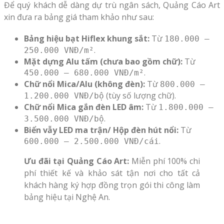
Để quý khách dễ dàng dự trù ngân sách, Quảng Cáo Art
xin đưa ra bảng giá tham khảo như sau:
Bảng hiệu bạt Hiflex khung sắt:
Từ
180.000 –
.
250.000 VNĐ/m²
Mặt dựng Alu tấm (chưa bao gồm chữ):
Từ
.
450.000 – 680.000 VNĐ/m²
Chữ nổi Mica/Alu (không đèn):
Từ
800.000 –
(tùy số lượng chữ).
1.200.000 VNĐ/bộ
Chữ nổi Mica gắn đèn LED âm:
Từ
1.800.000 –
.
3.500.000 VNĐ/bộ
Biển vẫy LED ma trận/ Hộp đèn hút nổi:
Từ
.
600.000 – 2.500.000 VNĐ/cái
Ưu đãi tại Quảng Cáo Art:
Miễn phí 100% chi
phí thiết kế và khảo sát tận nơi cho tất cả
khách hàng ký hợp đồng trọn gói thi công làm
bảng hiệu tại Nghệ An.