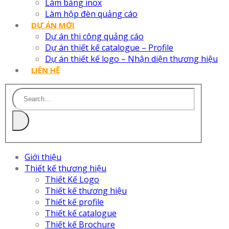
Làm bảng inox
Làm hộp đèn quảng cáo
DỰ ÁN MỚI
Dự án thi công quảng cáo
Dự án thiết kế catalogue – Profile
Dự án thiết kế logo – Nhận diện thương hiệu
LIÊN HỆ
Giới thiệu
Thiết kế thương hiệu
Thiết Kế Logo
Thiết kế thương hiệu
Thiết kế profile
Thiết kế catalogue
Thiết kế Brochure