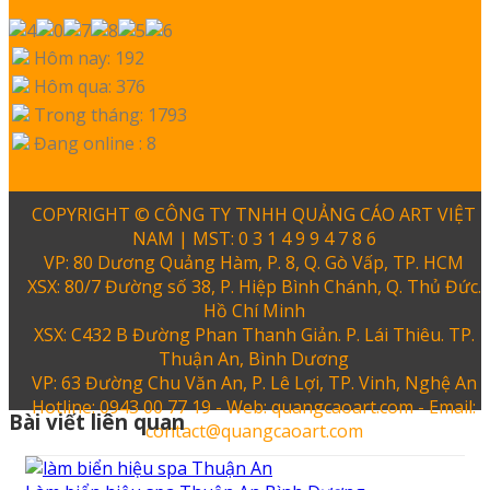
Hôm nay: 192
Hôm qua: 376
Trong tháng: 1793
Đang online : 8
COPYRIGHT © CÔNG TY TNHH QUẢNG CÁO ART VIỆT
NAM | MST: 0 3 1 4 9 9 4 7 8 6
VP: 80 Dương Quảng Hàm, P. 8, Q. Gò Vấp, TP. HCM
XSX: 80/7 Đường số 38, P. Hiệp Bình Chánh, Q. Thủ Đức.
Hồ Chí Minh
XSX: C432 B Đường Phan Thanh Giản. P. Lái Thiêu. TP.
Thuận An, Bình Dương
VP: 63 Đường Chu Văn An, P. Lê Lợi, TP. Vinh, Nghệ An
Hotline: 0943 00 77 19 - Web: quangcaoart.com - Email:
Bài viết liên quan
contact@quangcaoart.com