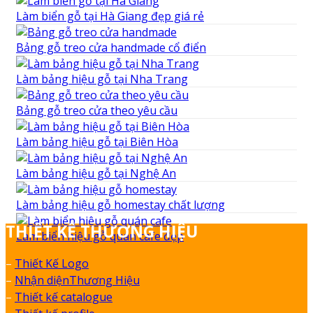
Làm biển gỗ tại Hà Giang đẹp giá rẻ
Bảng gỗ treo cửa handmade cổ điển
Làm bảng hiệu gỗ tại Nha Trang
Bảng gỗ treo cửa theo yêu cầu
Làm bảng hiệu gỗ tại Biên Hòa
Làm bảng hiệu gỗ tại Nghệ An
Làm bảng hiệu gỗ homestay chất lượng
THIẾT KẾ THƯƠNG HIỆU
Làm biển hiệu gỗ quán cafe đẹp
–
Thiết Kế Logo
–
Nhận diệnThương Hiệu
–
Thiết kế catalogue