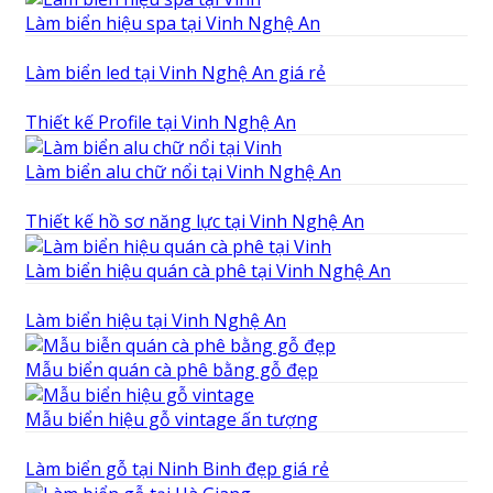
Làm biển hiệu spa tại Vinh Nghệ An
Làm biển led tại Vinh Nghệ An giá rẻ
Thiết kế Profile tại Vinh Nghệ An
Làm biển alu chữ nổi tại Vinh Nghệ An
Thiết kế hồ sơ năng lực tại Vinh Nghệ An
Làm biển hiệu quán cà phê tại Vinh Nghệ An
Làm biển hiệu tại Vinh Nghệ An
Mẫu biển quán cà phê bằng gỗ đẹp
Mẫu biển hiệu gỗ vintage ấn tượng
Làm biển gỗ tại Ninh Binh đẹp giá rẻ