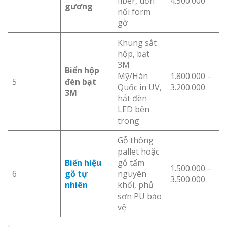
fiber, uốn
4.500.000
gương
nổi form
gờ
Khung sắt
hộp, bạt
3M
Biển hộp
Mỹ/Hàn
1.800.000 –
5
đèn bạt
Quốc in UV,
3.200.000
3M
hắt đèn
LED bên
trong
Gỗ thông
pallet hoặc
Biển hiệu
gỗ tấm
1.500.000 –
6
gỗ tự
nguyên
3.500.000
nhiên
khối, phủ
sơn PU bảo
vệ