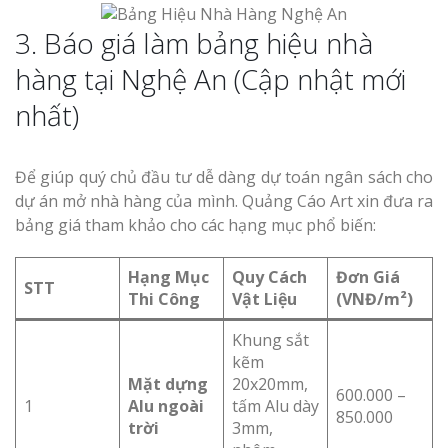
3. Báo giá làm bảng hiệu nhà
hàng tại Nghệ An (Cập nhật mới
nhất)
Để giúp quý chủ đầu tư dễ dàng dự toán ngân sách cho
dự án mở nhà hàng của mình. Quảng Cáo Art xin đưa ra
bảng giá tham khảo cho các hạng mục phổ biến:
Hạng Mục
Quy Cách
Đơn Giá
STT
Thi Công
Vật Liệu
(VNĐ/m²)
Khung sắt
kẽm
Mặt dựng
20x20mm,
600.000 –
1
Alu ngoài
tấm Alu dày
850.000
trời
3mm,