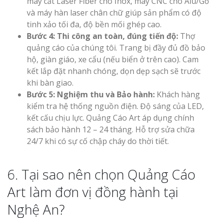
máy cắt Laser Fiber cho Inox, máy CNC cho Alu/Gỗ
và máy hàn laser chân chữ giúp sản phẩm có độ
tinh xảo tối đa, độ bền mối ghép cao.
Bước 4: Thi công an toàn, đúng tiến độ:
Thợ
quảng cáo của chúng tôi. Trang bị đầy đủ đồ bảo
hộ, giàn giáo, xe cẩu (nếu biển ở trên cao). Cam
kết lắp đặt nhanh chóng, dọn dẹp sạch sẽ trước
khi bàn giao.
Bước 5: Nghiệm thu và Bảo hành:
Khách hàng
kiểm tra hệ thống nguồn điện. Độ sáng của LED,
kết cấu chịu lực. Quảng Cáo Art áp dụng chính
sách bảo hành 12 – 24 tháng. Hỗ trợ sửa chữa
24/7 khi có sự cố chập cháy do thời tiết.
6. Tại sao nên chọn Quảng Cáo
Art làm đơn vị đồng hành tại
Nghệ An?