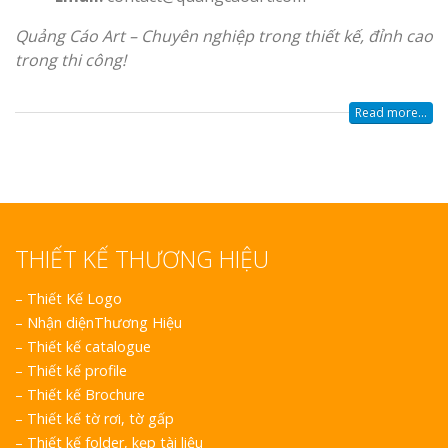
Quảng Cáo Art – Chuyên nghiệp trong thiết kế, đỉnh cao
trong thi công!
Read more...
THIẾT KẾ THƯƠNG HIỆU
–
Thiết Kế Logo
–
Nhận diệnThương Hiệu
–
Thiết kế catalogue
–
Thiết kế profile
–
Thiết kế Brochure
–
Thiết kế tờ rơi, tờ gấp
–
Thiết kế folder, kẹp tài liệu