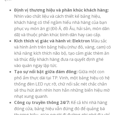
Định vị thương hiệu và phân khúc khách hàng:
Nhìn vào chất liệu và cách thiết kế bảng hiệu,
khách hàng có thể ngầm hiểu nhà hàng của bạn
phục vụ món ăn gì (Đồ Á, đồ Âu, hải sản, món dân
dã) và thuộc phân khúc bình dân hay cao cấp.
Kích thích vị giác và hành vi: Elektron
Màu sắc
và hình ảnh trên bảng hiệu (như đỏ, vàng, cam) có
khả năng kích thích não bộ, tạo cảm giác thèm ăn
và thúc đẩy khách hàng đưa ra quyết định ghé
vào quán ngay lập tức.
Tạo sự nổi bật giữa đám đông:
Giữa một con
phố ẩm thực dài tại TP. Vinh, một bảng hiệu có hệ
thống đèn LED rực rỡ, chữ nổi sắc nét chắc chắn
sẽ thu hút ánh nhìn hơn hẳn những biển hiệu mờ
nhạt xung quanh.
Công cụ truyền thông 24/7:
Kể cả khi nhà hàng
đóng cửa, bảng hiệu vẫn đứng đó để quảng bá
thương hiệu, giúp người đi đường ghi nhớ địa chỉ