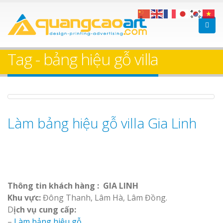
Bảng Hiệu Nhà Hàng
Bảng gỗ treo
Nghệ An Độc Đáo
theo yêu cầu
Tag - bảng hiệu gỗ villa
Thi Công Bảng Hiệu
Trọn Gói Nghệ An
Gía Xưởng
Làm bảng hiệu gỗ villa Gia Linh
Làm bảng hiệ
Biên Hòa
Sửa chữa biển quảng
Thông tin khách hàng : GIA LINH
cáo Nghệ An uy tín
Khu vực:
Đông Thanh, Lâm Hà, Lâm Đồng.
D
ịch vụ cung cấp:
–
Làm bảng hiệu gỗ