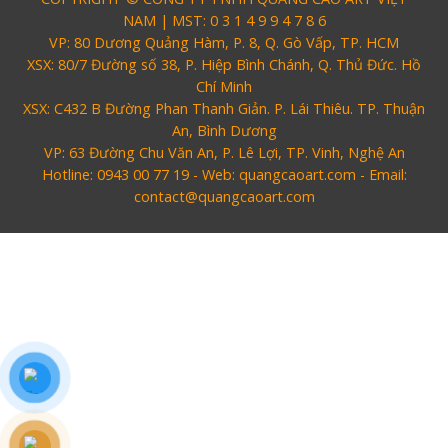
NAM | MST: 0 3 1 4 9 9 4 7 8 6
VP: 80 Dương Quảng Hàm, P. 8, Q. Gò Vấp, TP. HCM
XSX: 80/7 Đường số 38, P. Hiệp Bình Chánh, Q. Thủ Đức. Hồ
Làm biển gỗ tại Ninh
Chí Minh
Binh đẹp giá rẻ
XSX: C432 B Đường Phan Thanh Giản. P. Lái Thiêu. TP. Thuận
An, Bình Dương
Làm biển gỗ tại Hà
VP: 63 Đường Chu Văn An, P. Lê Lợi, TP. Vinh, Nghệ An
Giang đẹp giá rẻ
Hotline: 0943 00 77 19 - Web: quangcaoart.com - Email:
contact@quangcaoart.com
Bảng gỗ treo cửa
handmade cổ điển