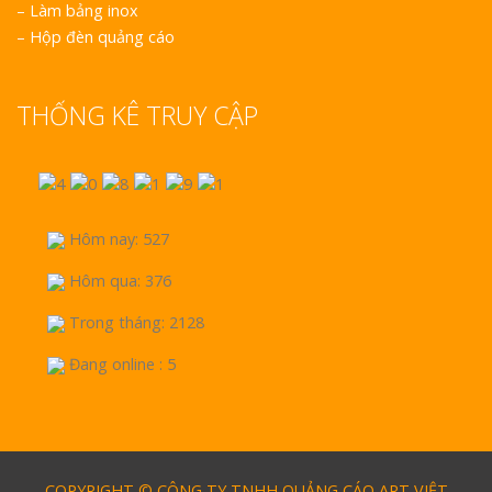
–
Làm bảng inox
–
Hộp đèn quảng cáo
THỐNG KÊ TRUY CẬP
Làm biển hiệu tại
Vinh Nghệ An
Mẫu biển quán cà
phê bằng gỗ đẹp
Hôm nay: 527
Hôm qua: 376
Trong tháng: 2128
Đang online : 5
Mẫu biển hiệu gỗ
vintage ấn tượng
COPYRIGHT © CÔNG TY TNHH QUẢNG CÁO ART VIỆT