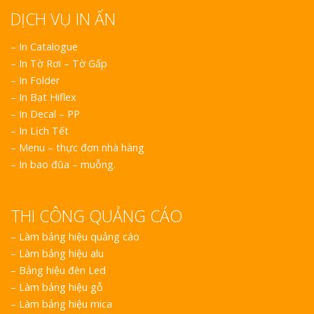
DỊCH VỤ IN ẤN
Thiết kế Profile tại
Vinh Nghệ An
– In Catalogue
– In Tờ Rơi – Tờ Gấp
Làm biển alu chữ nổi
– In Folder
tại Vinh Nghệ An
– In Bạt Hiflex
– In Decal – PP
– In Lịch Tết
– Menu – thực đơn nhà hàng
– In bao đũa – muỗng.
Thiết kế hồ sơ năng
THI CÔNG QUẢNG CÁO
lực tại Vinh Nghệ An
–
Làm bảng hiệu quảng cáo
Làm biển hiệu quán
–
Làm bảng hiệu alu
cà phê tại Vinh Nghệ
–
Bảng hiệu đèn Led
An
–
Làm bảng hiệu gỗ
–
Làm bảng hiệu mica