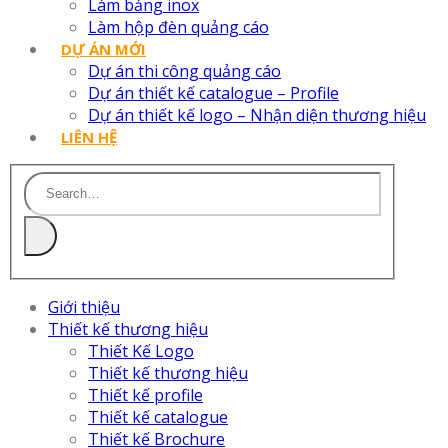
Làm bảng inox
Làm hộp đèn quảng cáo
DỰ ÁN MỚI
Dự án thi công quảng cáo
Dự án thiết kế catalogue – Profile
Dự án thiết kế logo – Nhận diện thương hiệu
LIÊN HỆ
Giới thiệu
Thiết kế thương hiệu
Thiết Kế Logo
Thiết kế thương hiệu
Thiết kế profile
Thiết kế catalogue
Thiết kế Brochure