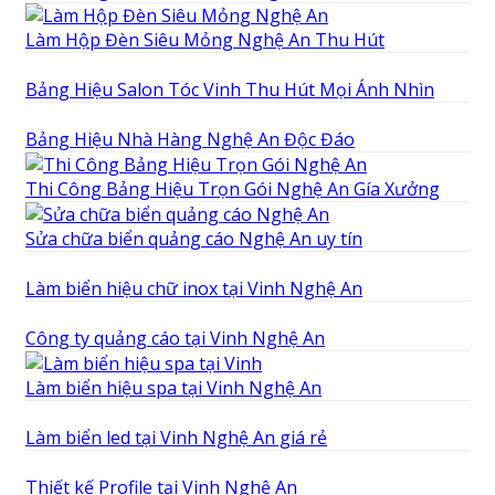
Làm Hộp Đèn Siêu Mỏng Nghệ An Thu Hút
Bảng Hiệu Salon Tóc Vinh Thu Hút Mọi Ánh Nhìn
Bảng Hiệu Nhà Hàng Nghệ An Độc Đáo
Thi Công Bảng Hiệu Trọn Gói Nghệ An Gía Xưởng
Sửa chữa biển quảng cáo Nghệ An uy tín
Làm biển hiệu chữ inox tại Vinh Nghệ An
Công ty quảng cáo tại Vinh Nghệ An
Làm biển hiệu spa tại Vinh Nghệ An
Làm biển led tại Vinh Nghệ An giá rẻ
Thiết kế Profile tại Vinh Nghệ An