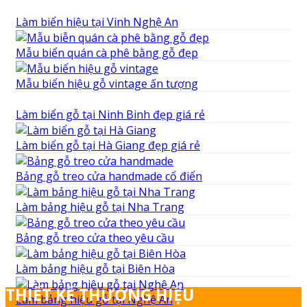
Làm biển hiệu tại Vinh Nghệ An
Mẫu biển quán cà phê bằng gỗ đẹp
Mẫu biển hiệu gỗ vintage ấn tượng
Làm biển gỗ tại Ninh Binh đẹp giá rẻ
Làm biển gỗ tại Hà Giang đẹp giá rẻ
Bảng gỗ treo cửa handmade cổ điển
Làm bảng hiệu gỗ tại Nha Trang
Bảng gỗ treo cửa theo yêu cầu
Làm bảng hiệu gỗ tại Biên Hòa
THIẾT KẾ THƯƠNG HIỆU
Làm bảng hiệu gỗ tại Nghệ An