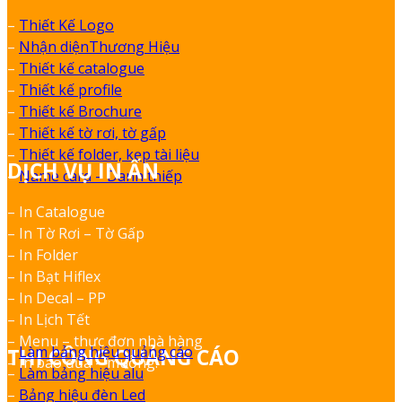
–
Thiết Kế Logo
–
Nhận diệnThương Hiệu
–
Thiết kế catalogue
–
Thiết kế profile
–
Thiết kế Brochure
–
Thiết kế tờ rơi, tờ gấp
–
Thiết kế folder, kẹp tài liệu
DỊCH VỤ IN ẤN
–
Name card – Danh thiếp
– In Catalogue
– In Tờ Rơi – Tờ Gấp
– In Folder
– In Bạt Hiflex
– In Decal – PP
– In Lịch Tết
– Menu – thực đơn nhà hàng
–
Làm bảng hiệu quảng cáo
THI CÔNG QUẢNG CÁO
– In bao đũa – muỗng.
–
Làm bảng hiệu alu
–
Bảng hiệu đèn Led