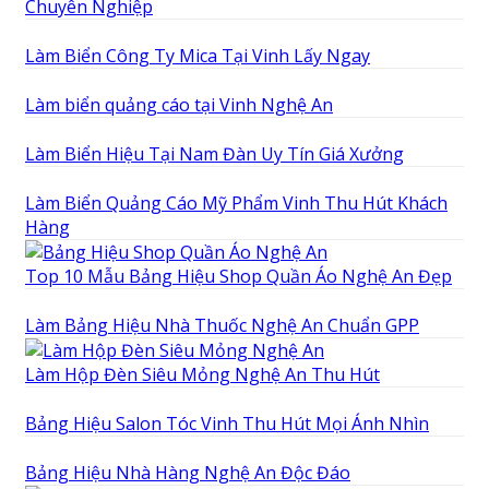
Chuyên Nghiệp
Làm Biển Công Ty Mica Tại Vinh Lấy Ngay
Làm biển quảng cáo tại Vinh Nghệ An
Làm Biển Hiệu Tại Nam Đàn Uy Tín Giá Xưởng
Làm Biển Quảng Cáo Mỹ Phẩm Vinh Thu Hút Khách
Hàng
Top 10 Mẫu Bảng Hiệu Shop Quần Áo Nghệ An Đẹp
Làm Bảng Hiệu Nhà Thuốc Nghệ An Chuẩn GPP
Làm Hộp Đèn Siêu Mỏng Nghệ An Thu Hút
Bảng Hiệu Salon Tóc Vinh Thu Hút Mọi Ánh Nhìn
Bảng Hiệu Nhà Hàng Nghệ An Độc Đáo