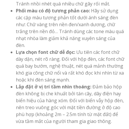
Tránh nhồi nhét quá nhiều chữ gây rối mắt.
Phối màu có độ tương phản cao:
Hãy sử dụng
các cặp màu tương phản tốt dưới ánh sáng đèn
như: Chữ vàng trên nền đen/xanh dương, chữ
trắng trên nền đỏ… Tránh dùng các tone màu quá
nhạt nhòa làm giảm khả năng xuyên sáng của
đèn.
Lựa chọn font chữ dễ đọc:
Ưu tiên các font chữ
dày dặn, nét rõ ràng. Đối với hộp đèn, các font chữ
quá bay bướm, nghệ thuật, nét quá mảnh thường
khó gia công chữ nổi và rất khó đọc khi nhìn từ xa
hoặc khi đèn sáng mạnh.
Lắp đặt ở vị trí tầm nhìn thoáng:
Đảm bảo hộp
đèn không bị che khuất bởi tán cây, dây điện hay
biển hiệu của hàng xóm. Đối với biển vẫy hộp đèn,
nên treo vuông góc với mặt tiền đường ở độ cao
phù hợp (khoảng 2m – 2.5m tính từ mặt đất) để
vừa tầm mắt của người tham gia giao thông.