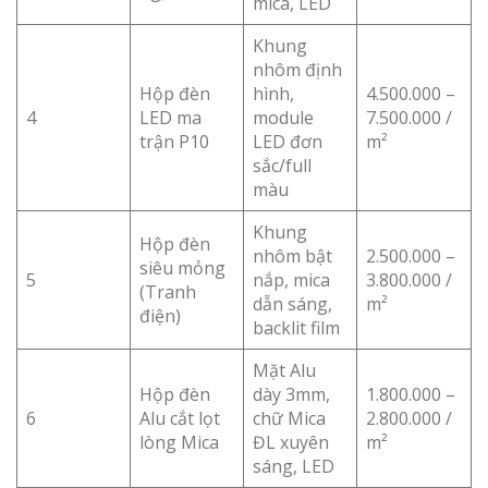
mica, LED
Khung
nhôm định
Hộp đèn
hình,
4.500.000 –
4
LED ma
module
7.500.000 /
trận P10
LED đơn
m²
sắc/full
màu
Khung
Hộp đèn
nhôm bật
2.500.000 –
siêu mỏng
5
nắp, mica
3.800.000 /
(Tranh
dẫn sáng,
m²
điện)
backlit film
Mặt Alu
Hộp đèn
dày 3mm,
1.800.000 –
6
Alu cắt lọt
chữ Mica
2.800.000 /
lòng Mica
ĐL xuyên
m²
sáng, LED