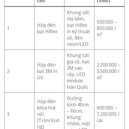
cáo
(VNĐ)
Khung sắt
mạ kẽm,
550.000 –
Hộp đèn
bạt Hiflex
1
850.000 /
bạt Hiflex
in kỹ thuật
m²
số, đèn
neon/LED
Khung sắt
gia cố, bạt
Hộp đèn
2.200.000 –
3M cao
2
bạt 3M in
3.500.000 /
cấp, LED
UV
m²
module
Hàn Quốc
Đường
Hộp đèn
kính 40cm
Mica hút
600.000 –
– 60cm,
3
nổi
1.200.000 /
khung
(Tròn/Vuô
cái
nhôm, mặt
ng)