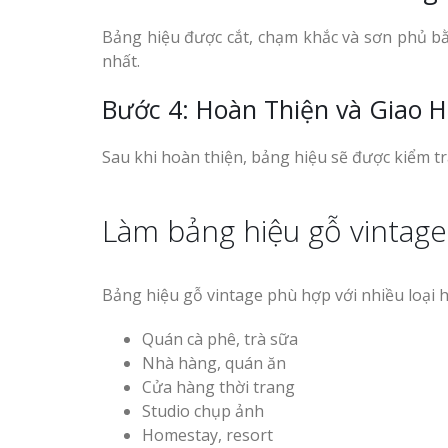
Vinh Thu Hút Mọi Ánh
Bảng hiệu được cắt, chạm khắc và sơn phủ b
nhất.
Bảng gỗ treo cửa
handmade cổ điển
Bước 4: Hoàn Thiện và Giao 
Sau khi hoàn thiện, bảng hiệu sẽ được kiểm tr
Làm bảng hiệu gỗ vintage
Làm bảng hiệu gỗ tại
Nha Trang
Bảng hiệu gỗ vintage phù hợp với nhiều loại 
Quán cà phê, trà sữa
Nhà hàng, quán ăn
Cửa hàng thời trang
Studio chụp ảnh
Homestay, resort