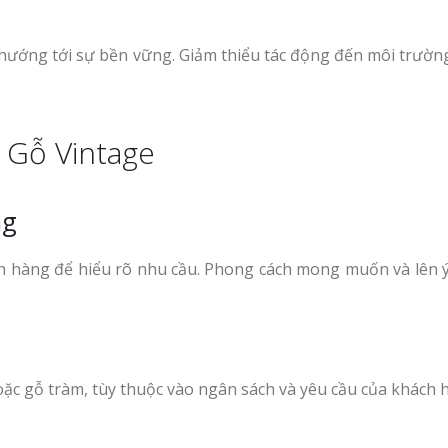
Làm Biển Quảng 
Phẩm Vinh Thu Hút Khách 
hướng tới sự bền vững. Giảm thiểu tác động đến môi trường
Làm biển gỗ tại Ninh
Binh đẹp giá rẻ
Top 10 Mẫu Bảng
Shop Quần Áo Ng
 Gỗ Vintage
Đẹp
Làm biển gỗ tại Hà
ệu Nhà
Giang đẹp giá rẻ
 GPP
ng
 Siêu
An Thu
hách hàng để hiểu rõ nhu cầu. Phong cách mong muốn và lên 
Bảng gỗ treo cửa
Làm Bảng Hiệu N
handmade cổ điển
Thuốc Nghệ An Chuẩn GPP
ặc gỗ tràm, tùy thuộc vào ngân sách và yêu cầu của khách 
Làm Hộp Đèn Siê
Nghệ An Thu Hút
lon Tóc