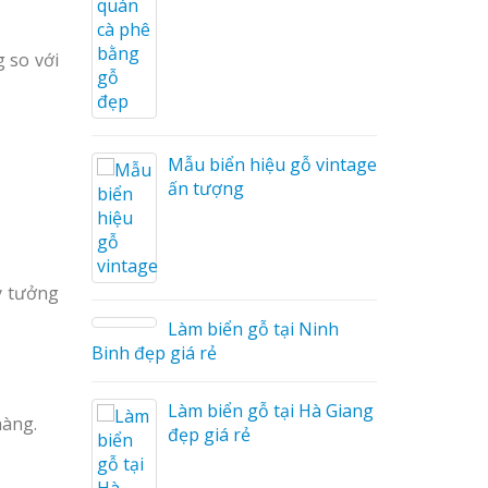
Cáo Mỹ
Hàng
 so với
 Hiệu
hệ An
Mẫu biển hiệu gỗ vintage
ấn tượng
ý tưởng
Làm biển gỗ tại Ninh
hà
Binh đẹp giá rẻ
Làm biển gỗ tại Hà Giang
hàng.
u Mỏng
đẹp giá rẻ