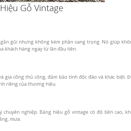
 Hiệu Gỗ Vintage
Biển Led Chạy Ch
Trận Nghệ An Thi
g Ty
Chuyên Nghiệp
y
Làm biển hiệu tại
Vinh Nghệ An
 gần gũi nhưng không kém phần sang trọng. Nó giúp khô
ng cáo
ủa khách hàng ngay từ lần đầu tiên.
Mẫu biển quán cà
phê bằng gỗ đẹp
u Tại
ưởng
Làm Biển Công Ty
à gia công thủ công, đảm bảo tính độc đáo và khác biệt. Đ
Tại Vinh Lấy Ngay
nh riêng của thương hiệu.
ảng Cáo
t Khách
Làm biển quảng cá
Vinh Nghệ An
Mẫu biển hiệu gỗ
 lý chuyên nghiệp. Bảng hiệu gỗ vintage có độ bền cao, k
Bảng
vintage ấn tượng
Làm Biển Hiệu Tạ
nắng, mưa.
uần Áo
Đàn Uy Tín Giá Xưởng