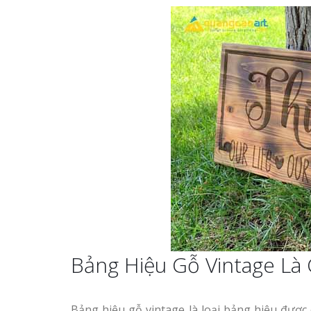
Làm bảng hiệu gỗ tại
Nghệ An
Làm biển hiệ
tóc Thuận An
Sửa chữa biển quảng cáo
Thi công biể
Nghệ An uy tín
cáo Vinh
Làm bảng hiệu gỗ
homestay chất lượng
Làm biển quả
Làm biển hiệu chữ inox
Nghệ An giá 
tại Vinh Nghệ An
Bảng Hiệu Gỗ Vintage Là 
Công ty quảng cáo tại
Vinh Nghệ An
Bảng hiệu gỗ vintage là loại bảng hiệu được 