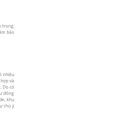
n trọng.
đảm bảo
ó nhiều
 hợp và
t. Do có
cư đông
de, khu
ự chú ý