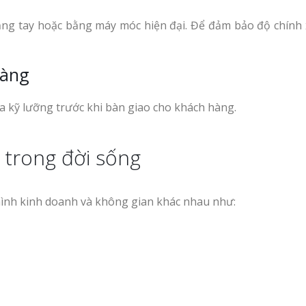
 Nhìn
Làm bảng hiệu gỗ tại
ằng tay hoặc bằng máy móc hiện đại. Để đảm bảo độ chính 
Nha Trang
Hàng
Bảng Hiệu Salon 
a kỹ lưỡng trước khi bàn giao cho khách hàng.
Vinh Thu Hút Mọi Ánh Nhì
 trong đời sống
hình kinh doanh và không gian khác nhau như: