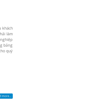
u khách
hải làm
n nghiệp
ông bảng
 cho quý
 more...