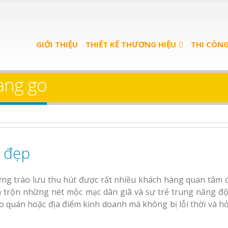
u trà
Bảng Hiệu Nhà Hàng
GIỚI THIỆU
Nghệ An Độc Đáo
THIẾT KẾ THƯƠNG HIỆU
THI CÔN
u spa
Thi Công Bảng Hiệu
ang go
nh
Trọn Gói Nghệ An
Gía Xưởng
e đẹp
Bảng gỗ treo cửa theo
Làm bảng hiệu trà
n quảng
yêu cầu
Bình Dương
 Bình
ng trào lưu thu hút được rất nhiều khách hàng quan tâm đ
Sửa chữa biển quảng
Làm biển hiệu sp
ha trộn những nét mộc mạc dân giã và sự trẻ trung năng đ
cáo Nghệ An uy tín
An Bình Dương
o quán hoặc địa điểm kinh doanh mà không bị lỗi thời và h