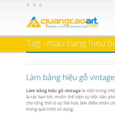
Bảng gỗ treo cửa
Làm bảng hiệ
theo yêu cầu
sữa Bình Dương
Làm biển hiệ
Tag - mau bang hieu b
Thuận An Bì
Dương
Làm bảng hiệu gỗ tại
Làm bảng hiệu gỗ vintag
Bảng Hiệu Nhà Hàng
Biên Hòa
Nghệ An Độc Đáo
Thi công biể
cáo Thuận An
Làm bảng hiệu gỗ vintage
là một trong nhữ
Dương
Thi Công Bảng Hiệu
là các bạn trẻ, muốn thể hiện sự độc đáo p
Trọn Gói Nghệ An Gía
cho tổng thể có sự hài hoà, làm điểm nhấn ch
Xưởng
trong quá trình sử dụng.