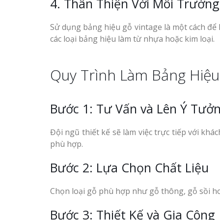
4. Thân Thiện Với Môi Trường
Sử dụng bảng hiệu gỗ vintage là một cách để 
các loại bảng hiệu làm từ nhựa hoặc kim loại.
Quy Trình Làm Bảng Hiệu
Mẫu biển hiệu gỗ vintage
Làm Bảng Hi
ấn tượng
Thuốc Nghệ An Chuẩn
Bước 1: Tư Vấn và Lên Ý Tưở
Làm Hộp Đèn
Mỏng Nghệ 
Đội ngũ thiết kế sẽ làm việc trực tiếp với k
Hút
phù hợp.
Làm biển gỗ tại Ninh
Binh đẹp giá rẻ
Bước 2: Lựa Chọn Chất Liệu
Làm biển gỗ tại Hà Giang
Chọn loại gỗ phù hợp như gỗ thông, gỗ sồi ho
đẹp giá rẻ
Bảng Hiệu Sa
Bước 3: Thiết Kế và Gia Công