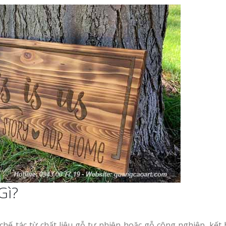
Làm bảng hiệu gỗ tại
u salon
Biên Hòa
Thi công biển quả
Làm biển hiệu chữ
Thuận An Bình D
inox tại Vinh Nghệ An
n quảng
Công ty quảng cáo
tại Vinh Nghệ An
Làm bảng hiệu gỗ tại
Nghệ An
Làm biển hiệu spa tại
Vinh Nghệ An
Làm biển hiệu sal
ng cáo
Thuận An
rẻ
Thi công biển quả
Gì?
Vinh
Làm bảng hiệu gỗ
Làm biển led tại Vinh
homestay chất lượng
Nghệ An giá rẻ
chế tác từ chất liệu gỗ tự nhiên hoặc gỗ công nghiệp, kết 