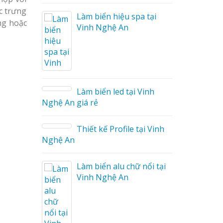
c trưng
Làm biển hiệu spa tại
ng hoặc
Vinh Nghệ An
áo
Làm biển led tại Vinh
Nghệ An giá rẻ
Thiết kế Profile tại Vinh
ệu
Nghệ An
g Hiệu
Làm biển alu chữ nổi tại
Giá Rẻ
Vinh Nghệ An
ả
ng Cáo