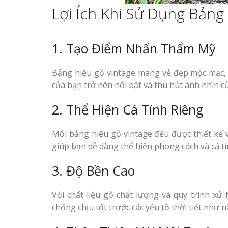
Lợi Ích Khi Sử Dụng Bảng
Thiết kế hồ sơ năng lực
Làm Biển Côn
tại Vinh Nghệ An
1. Tạo Điểm Nhấn Thẩm Mỹ
Mica Tại Vinh Lấy Nga
Làm biển hiệu quán cà
Bảng hiệu gỗ vintage mang vẻ đẹp mộc mạc,
Làm biển quả
phê tại Vinh Nghệ An
của bạn trở nên nổi bật và thu hút ánh nhìn c
tại Vinh Nghệ An
2. Thể Hiện Cá Tính Riêng
Làm Biển Hiệ
Nam Đàn Uy Tín Giá X
Mỗi bảng hiệu gỗ vintage đều được thiết kế v
giúp bạn dễ dàng thể hiện phong cách và cá tí
Làm Biển Qu
Mỹ Phẩm Vinh Thu Hú
3. Độ Bền Cao
Làm biển hiệu tại Vinh
Hàng
Nghệ An
Với chất liệu gỗ chất lượng và quy trình xử
Top 10 Mẫu 
Mẫu biển quán cà phê
chống chịu tốt trước các yếu tố thời tiết như 
Hiệu Shop Q
bằng gỗ đẹp
Nghệ An Đẹp