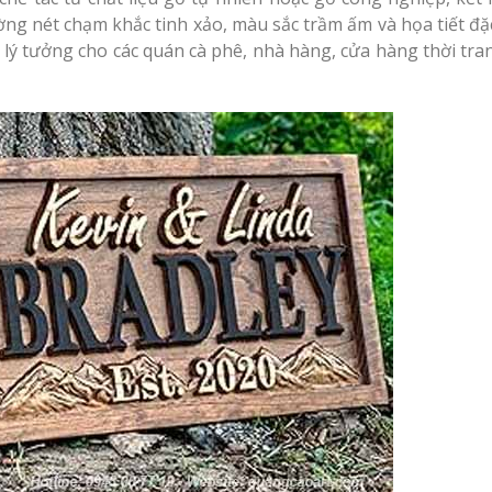
ng nét chạm khắc tinh xảo, màu sắc trầm ấm và họa tiết đặ
Thiết kế Profile tại
g Hiệu
 lý tưởng cho các quán cà phê, nhà hàng, cửa hàng thời tra
Vinh Nghệ An
hương
Làm biển quảng c
Làm biển alu chữ nổi
Nghệ An giá rẻ
tại Vinh Nghệ An
 Vẫy Giá
Hiệu
 Quảng
Thi Công Bảng Hi
Thiết kế hồ sơ năng
Nghệ An Nâng Tầm Thươn
y Chữ
lực tại Vinh Nghệ An
ệ An
Làm Biển Led Vẫy 
uyên
Làm biển hiệu quán
Tại Vinh Giải Pháp Hiệu Qu
cà phê tại Vinh Nghệ
An
Làm Hộp Đèn Quả
Tại Vinh Giá Rẻ