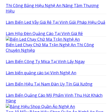
Thi Công Bảng Hiệu Nghệ An Nâng Tầm Thương
Hiệu
Làm Biển Led Vẫy Giá Rẻ Tại Vinh Giải Pháp Hiệu Quả
Làm Hộp Đèn Quảng Cáo Tại Vinh Giá Rẻ
Biển Led Chạy Chữ Ma Trận Nghệ An Thi Công
Chuyên Nghiệp
Làm Biển Công Ty Mica Tại Vinh Lấy Ngay
Làm biển quảng cáo tại Vinh Nghệ An
Làm Biển Hiệu Tại Nam Đàn Uy Tín Giá Xưởng
Làm Biển Quảng Cáo Mỹ Phẩm Vinh Thu Hút Khách
Hàng