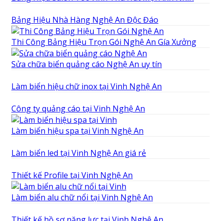
Bảng Hiệu Nhà Hàng Nghệ An Độc Đáo
Thi Công Bảng Hiệu Trọn Gói Nghệ An Gía Xưởng
Sửa chữa biển quảng cáo Nghệ An uy tín
Làm biển hiệu chữ inox tại Vinh Nghệ An
Công ty quảng cáo tại Vinh Nghệ An
Làm biển hiệu spa tại Vinh Nghệ An
Làm biển led tại Vinh Nghệ An giá rẻ
Thiết kế Profile tại Vinh Nghệ An
Làm biển alu chữ nổi tại Vinh Nghệ An
Thiết kế hồ sơ năng lực tại Vinh Nghệ An