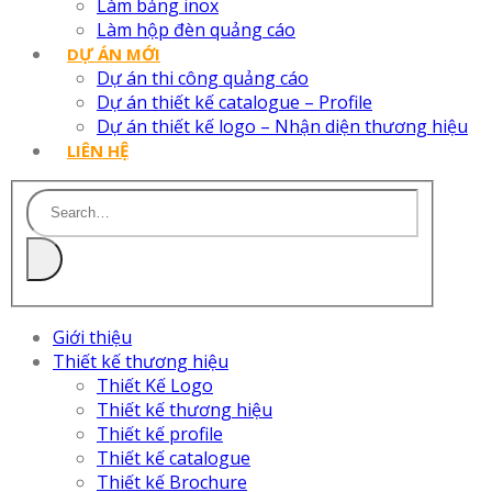
Làm bảng inox
Làm hộp đèn quảng cáo
DỰ ÁN MỚI
Dự án thi công quảng cáo
Dự án thiết kế catalogue – Profile
Dự án thiết kế logo – Nhận diện thương hiệu
LIÊN HỆ
Giới thiệu
Thiết kế thương hiệu
Thiết Kế Logo
Thiết kế thương hiệu
Thiết kế profile
Thiết kế catalogue
Thiết kế Brochure