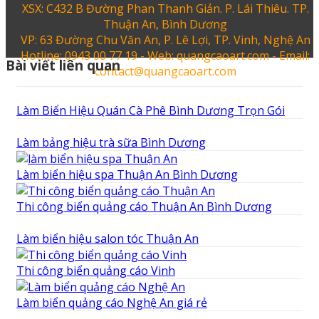
XSX: C432 B Đường Phan Thanh Giản. P. Lái Thiêu. TP.
Thuận An, Bình Dương
VP: 63 Đường Chu Văn An, P. Lê Lợi, TP. Vinh, Nghệ An
Hotline: 0943 00 77 19 - Web: quangcaoart.com - Email:
Bài viết liên quan
contact@quangcaoart.com
Làm Biển Hiệu Quán Cà Phê Bình Dương Trọn Gói
Làm bảng hiệu trà sữa Bình Dương
Làm biển hiệu spa Thuận An Bình Dương
Thi công biển quảng cáo Thuận An Bình Dương
Làm biển hiệu salon tóc Thuận An
Thi công biển quảng cáo Vinh
Làm biển quảng cáo Nghệ An giá rẻ