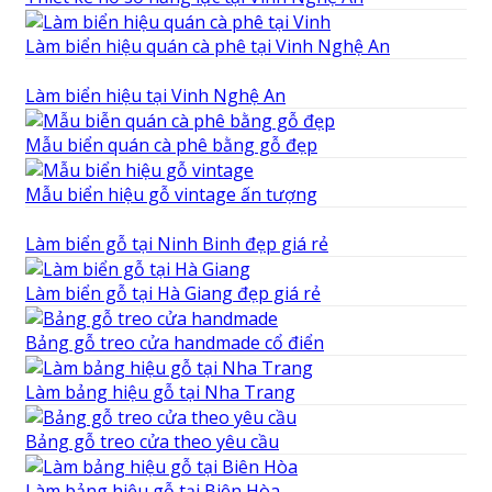
Làm biển hiệu quán cà phê tại Vinh Nghệ An
Làm biển hiệu tại Vinh Nghệ An
Mẫu biển quán cà phê bằng gỗ đẹp
Mẫu biển hiệu gỗ vintage ấn tượng
Làm biển gỗ tại Ninh Binh đẹp giá rẻ
Làm biển gỗ tại Hà Giang đẹp giá rẻ
Bảng gỗ treo cửa handmade cổ điển
Làm bảng hiệu gỗ tại Nha Trang
Bảng gỗ treo cửa theo yêu cầu
Làm bảng hiệu gỗ tại Biên Hòa