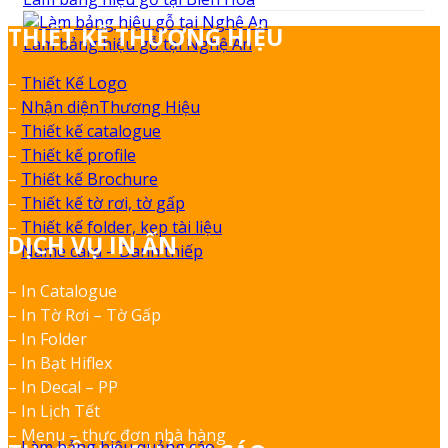
THIẾT KẾ THƯƠNG HIỆU
Làm bảng hiệu gỗ tại Nghệ An
–
Thiết Kế Logo
–
Nhận diệnThương Hiệu
–
Thiết kế catalogue
–
Thiết kế profile
–
Thiết kế Brochure
–
Thiết kế tờ rơi, tờ gấp
–
Thiết kế folder, kẹp tài liệu
DỊCH VỤ IN ẤN
–
Name card – Danh thiếp
– In Catalogue
– In Tờ Rơi – Tờ Gấp
– In Folder
– In Bạt Hiflex
– In Decal – PP
– In Lịch Tết
– Menu – thực đơn nhà hàng
–
Làm bảng hiệu quảng cáo