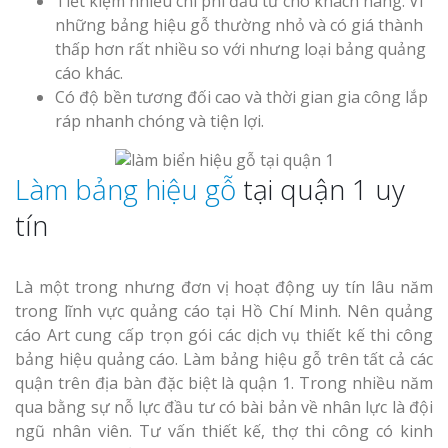
Tiết kiệm nhiều chi phí đầu tư cho khách hàng. Vì
những bảng hiệu gỗ thường nhỏ và có giá thành
Thi Công Bản
thấp hơn rất nhiều so với nhưng loại bảng quảng
Nghệ An Nâng Tầm T
cáo khác.
Hiệu
Có độ bền tương đối cao và thời gian gia công lắp
ráp nhanh chóng và tiện lợi.
Làm Biển Led
Rẻ Tại Vinh Giải Pháp 
Quả
Làm bảng hiệu gỗ
tại quận 1 uy
tín
Làm Hộp Đèn
Cáo Tại Vinh Giá Rẻ
Là một trong nhưng đơn vị hoạt động uy tín lâu năm
Biển Led Chạ
trong lĩnh vực quảng cáo tại Hồ Chí Minh. Nên quảng
Ma Trận Ngh
cáo Art cung cấp trọn gói các dịch vụ thiết kế thi công
Thi Công Ch
bảng hiệu quảng cáo. Làm bảng hiệu gỗ trên tất cả các
Nghiệp
quận trên địa bàn đặc biệt là quận 1. Trong nhiều năm
qua bằng sự nỗ lực đầu tư có bài bản về nhân lực là đội
ngũ nhân viên. Tư vấn thiết kế, thợ thi công có kinh