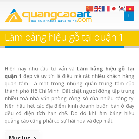
Bảng gỗ treo cửa
Làm bảng hiệ
theo yêu cầu
sữa Bình Dương
Làm bảng hiệu gỗ tại quận 1
Làm biển hiệ
Thuận An Bì
Dương
Hiện nay nhu cầu tư vấn và
Làm bảng hiệu gỗ tại
quận 1
đẹp và uy tín là điều mà rất nhiều khách hàng
quan tâm. Là một trong những quận trung tâm của
Làm bảng hiệu gỗ tại
thành phố Hồ Chí Minh. Đất chật người đông tập trung
Biên Hòa
Thi công biể
nhiều toà nhà văn phòng công sở của nhiều công ty.
cáo Thuận An
Nên hầu hết các địa điểm kinh doanh buôn bán ở đây
Dương
đều có diện tích hạn chế. Do đó khi làm bảng hiệu
quảng cáo cũng phải có sự hài hoà và đẹp mắt.
Mục lục