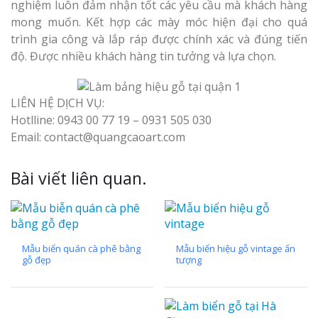
nghiệm luôn đảm nhận tốt các yêu cầu mà khách hàng
mong muốn. Kết hợp các mày móc hiện đại cho quá
trình gia công và lắp ráp được chính xác và đúng tiến
Làm Biển Côn
độ. Được nhiều khách hàng tin tưởng và lựa chọn.
Mica Tại Vinh Lấy Nga
LIÊN HỆ DỊCH VỤ:
Làm biển quả
Hotlline: 0943 00 77 19 – 0931 505 030
tại Vinh Nghệ An
Email: contact@quangcaoart.com
Làm Biển Hiệ
Nam Đàn Uy Tín Giá X
Bài viết liên quan.
Làm Biển Qu
Mỹ Phẩm Vinh Thu Hú
Hàng
Mẫu biển quán cà phê bằng
Mẫu biển hiệu gỗ vintage ấn
gỗ đẹp
tượng
Top 10 Mẫu 
Hiệu Shop Q
Nghệ An Đẹp