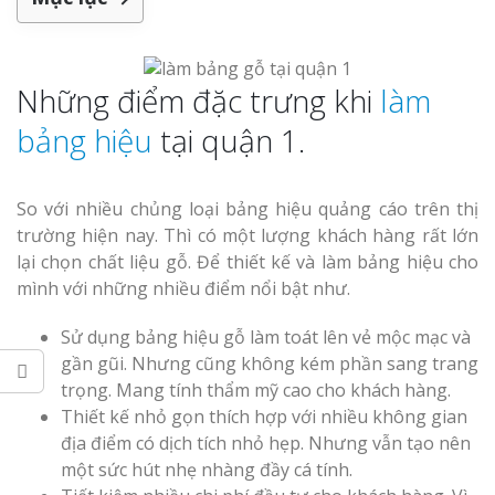
Làm bảng hiệu gỗ tại
Nghệ An
Làm biển hiệ
Những điểm đặc trưng khi
tóc Thuận An
làm
bảng hiệu
tại quận 1.
Thi công biể
cáo Vinh
Làm bảng hiệu gỗ
So với nhiều chủng loại bảng hiệu quảng cáo trên thị
homestay chất lượng
trường hiện nay. Thì có một lượng khách hàng rất lớn
lại chọn chất liệu gỗ. Để thiết kế và làm bảng hiệu cho
mình với những nhiều điểm nổi bật như.
Sử dụng bảng hiệu gỗ làm toát lên vẻ mộc mạc và
Làm biển quả
gần gũi. Nhưng cũng không kém phần sang trang
Nghệ An giá 
trọng. Mang tính thẩm mỹ cao cho khách hàng.
Thiết kế nhỏ gọn thích hợp với nhiều không gian
địa điểm có dịch tích nhỏ hẹp. Nhưng vẫn tạo nên
một sức hút nhẹ nhàng đầy cá tính.