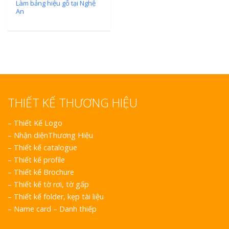
Vinh Thu Hút Mọi Ánh
Làm bảng hiệu gỗ tại Nghệ
An
THIẾT KẾ THƯƠNG HIỆU
–
Thiết Kế Logo
–
Nhận diệnThương Hiệu
–
Thiết kế catalogue
–
Thiết kế profile
–
Thiết kế Brochure
–
Thiết kế tờ rơi, tờ gấp
–
Thiết kế folder, kẹp tài liệu
–
Name card – Danh thiếp