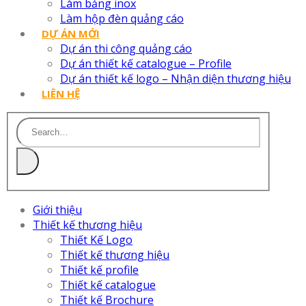
Làm bảng inox
Làm hộp đèn quảng cáo
DỰ ÁN MỚI
Dự án thi công quảng cáo
Dự án thiết kế catalogue – Profile
Dự án thiết kế logo – Nhận diện thương hiệu
LIÊN HỆ
Giới thiệu
Thiết kế thương hiệu
Thiết Kế Logo
Thiết kế thương hiệu
Thiết kế profile
Thiết kế catalogue
Thiết kế Brochure