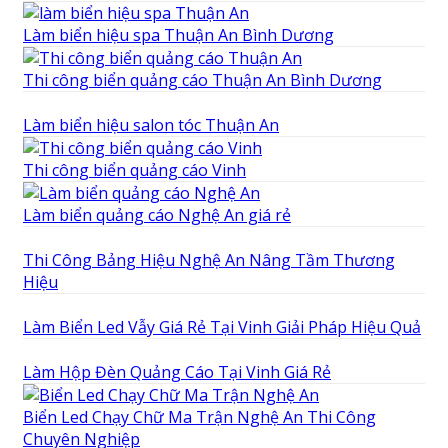
Làm biển hiệu spa Thuận An Bình Dương
Thi công biển quảng cáo Thuận An Bình Dương
Làm biển hiệu salon tóc Thuận An
Thi công biển quảng cáo Vinh
Làm biển quảng cáo Nghệ An giá rẻ
Thi Công Bảng Hiệu Nghệ An Nâng Tầm Thương
Hiệu
Làm Biển Led Vẫy Giá Rẻ Tại Vinh Giải Pháp Hiệu Quả
Làm Hộp Đèn Quảng Cáo Tại Vinh Giá Rẻ
Biển Led Chạy Chữ Ma Trận Nghệ An Thi Công
Chuyên Nghiệp