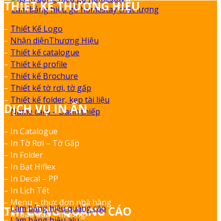
THIẾT KẾ THƯƠNG HIỆU
Làm bảng hiệu gỗ homestay chất lượng
–
Thiết Kế Logo
–
Nhận diệnThương Hiệu
–
Thiết kế catalogue
–
Thiết kế profile
–
Thiết kế Brochure
–
Thiết kế tờ rơi, tờ gấp
–
Thiết kế folder, kẹp tài liệu
DỊCH VỤ IN ẤN
–
Name card – Danh thiếp
– In Catalogue
– In Tờ Rơi – Tờ Gấp
– In Folder
– In Bạt Hiflex
– In Decal – PP
– In Lịch Tết
– Menu – thực đơn nhà hàng
–
Làm bảng hiệu quảng cáo
THI CÔNG QUẢNG CÁO
– In bao đũa – muỗng.
–
Làm bảng hiệu alu