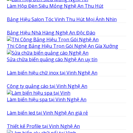
Làm Hộp Đèn Siêu Mỏng Nghệ An Thu Hút
Bảng Hiệu Salon Tóc Vinh Thu Hút Mọi Ánh Nhìn
Bảng Hiệu Nhà Hàng Nghệ An Độc Đáo
Thi Công Bảng Hiệu Trọn Gói Nghệ An Gía Xưởng
Sửa chữa biển quảng cáo Nghệ An uy tín
Làm biển hiệu chữ inox tại Vinh Nghệ An
Công ty quảng cáo tại Vinh Nghệ An
Làm biển hiệu spa tại Vinh Nghệ An
Làm biển led tại Vinh Nghệ An giá rẻ
Thiết kế Profile tại Vinh Nghệ An