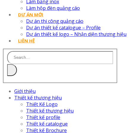
Làm bảng inox
Làm hộp đèn quảng cáo
DỰ ÁN MỚI
Dự án thi công quảng cáo
Dự án thiết kế catalogue – Profile
Dự án thiết kế logo – Nhận diện thương hiệu
LIÊN HỆ
Giới thiệu
Thiết kế thương hiệu
Thiết Kế Logo
Thiết kế thương hiệu
Thiết kế profile
Thiết kế catalogue
Thiết kế Brochure