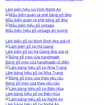
Làm biển hiệu tại Vinh Nghệ An
Mẫu biển quán cà phê bằng gỗ đẹp
Mẫu biển hiệu gỗ vintage ấn tượng
Làm biển gỗ tại Ninh Binh đẹp giá rẻ
Làm biển gỗ tại Hà Giang đẹp giá rẻ
Bảng gỗ treo cửa handmade cổ điển
Làm bảng hiệu gỗ tại Nha Trang
Bảng gỗ treo cửa theo yêu cầu
Làm bảng hiệu gỗ tại Biên Hòa
Làm bảng hiệu gỗ tại Nghệ An