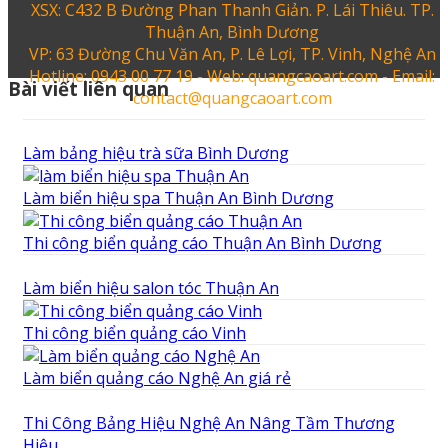
XSX: C432 B Đường Phan Thanh Giản. P. Lái Thiêu. TP.
Thuận An, Bình Dương
VP: 63 Đường Chu Văn An, P. Lê Lợi, TP. Vinh, Nghệ An
Hotline: 0943 00 77 19 - Web: quangcaoart.com - Email:
Bài viết liên quan
contact@quangcaoart.com
Làm bảng hiệu trà sữa Bình Dương
Làm biển hiệu spa Thuận An Bình Dương
Thi công biển quảng cáo Thuận An Bình Dương
Làm biển hiệu salon tóc Thuận An
Thi công biển quảng cáo Vinh
Làm biển quảng cáo Nghệ An giá rẻ
Thi Công Bảng Hiệu Nghệ An Nâng Tầm Thương
Hiệu