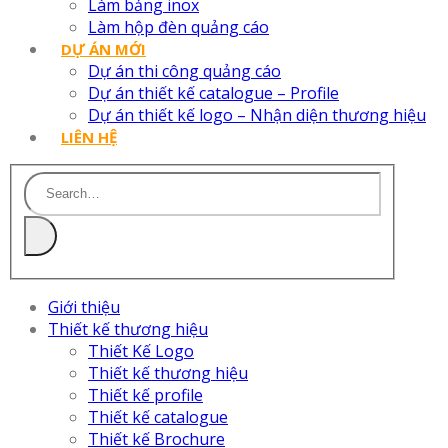
Làm bảng inox
Làm hộp đèn quảng cáo
DỰ ÁN MỚI
Dự án thi công quảng cáo
Dự án thiết kế catalogue – Profile
Dự án thiết kế logo – Nhận diện thương hiệu
LIÊN HỆ
Giới thiệu
Thiết kế thương hiệu
Thiết Kế Logo
Thiết kế thương hiệu
Thiết kế profile
Thiết kế catalogue
Thiết kế Brochure