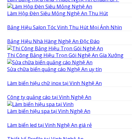
Làm Hộp Đèn Siêu Mỏng Nghệ An Thu Hút
Bảng Hiệu Salon Tóc Vinh Thu Hút Mọi Ánh Nhìn
Bảng Hiệu Nhà Hàng Nghệ An Độc Đáo
Thi Công Bảng Hiệu Trọn Gói Nghệ An Gía Xưởng
Sửa chữa biển quảng cáo Nghệ An uy tín
Làm biển hiệu chữ inox tại Vinh Nghệ An
Công ty quảng cáo tại Vinh Nghệ An
Làm biển hiệu spa tại Vinh Nghệ An
Làm biển led tại Vinh Nghệ An giá rẻ
Thiết kế Profile tại Vinh Nghệ An