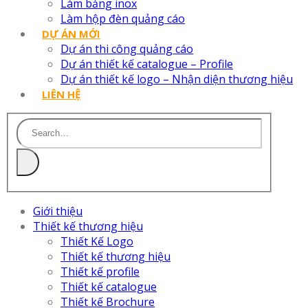
Làm bảng inox
Làm hộp đèn quảng cáo
DỰ ÁN MỚI
Dự án thi công quảng cáo
Dự án thiết kế catalogue – Profile
Dự án thiết kế logo – Nhận diện thương hiệu
LIÊN HỆ
Giới thiệu
Thiết kế thương hiệu
Thiết Kế Logo
Thiết kế thương hiệu
Thiết kế profile
Thiết kế catalogue
Thiết kế Brochure