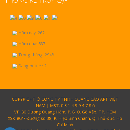
Hôm nay: 262
Hôm qua: 537
Trong tháng: 2948
Đang online : 2
COPYRIGHT © CÔNG TY TNHH QUẢNG CÁO ART VIỆT
NAM | MST: 0 3 1 4 9 9 4 7 8 6
VP: 80 Dương Quảng Hàm, P. 8, Q. Gò Vấp, TP. HCM
XSX: 80/7 Đường số 38, P. Hiệp Bình Chánh, Q. Thủ Đức. Hồ
Chí Minh