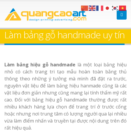
Làm bảng hiệu gỗ tại
Làm Biển Hiệ
Nha Trang
Cà Phê Bình Dương Tr
Làm bảng gỗ handmade uy tín
Làm bảng hiệ
sữa Bình Dương
Làm biển hiệ
Làm bảng hiệu gỗ handmade
là một loại bảng hiệu
Thuận An Bì
Bảng gỗ treo cửa
nhỏ có cách trang tri tạo mẫu hoàn toàn bằng thủ
Dương
theo yêu cầu
thông theo những ý tưởng mà mình đã đặt ra trước,
nguyên vật liệu để làm bảng hiệu hanmade cũng là các
vật liệu đơn giản nhưng cũng mang lại tính thẩm mỹ rất
cao. Đối với bảng hiệu gỗ handmade thường được rất
nhiều khách hàng lựa chọn để trang trí ở trước cổng
hoặc nhưng nơi trung tâm có lượng người qua lại nhiều
Thi công biể
cáo Thuận An
vừa làm điểm nhấn và truyền tại được nội dung trên đó
Dương
rất hiệu quả.