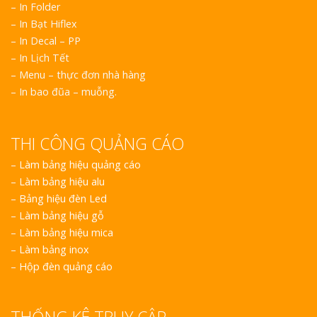
– In Folder
– In Bạt Hiflex
– In Decal – PP
– In Lịch Tết
– Menu – thực đơn nhà hàng
– In bao đũa – muỗng.
THI CÔNG QUẢNG CÁO
–
Làm bảng hiệu quảng cáo
–
Làm bảng hiệu alu
–
Bảng hiệu đèn Led
–
Làm bảng hiệu gỗ
–
Làm bảng hiệu mica
–
Làm bảng inox
–
Hộp đèn quảng cáo
THỐNG KÊ TRUY CẬP