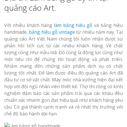
quảng cáo Art.
Với nhiều khách hàng
làm bảng hiệu gỗ
và bảng hiệu
handmade,
bảng hiệu gỗ vintage
từ nhiều năm nay. Tại
quảng cáo Art Việt Nam chúng tôi luôn nhận được sự
Làm Biển Côn
phản hồi tích cực từ các nhiều khách hàng. Về chất
Mica Tại Vinh Lấy Nga
lượng cũng như mẫu mã. Đó cũng là động lực cũng như
một tiêu chí để chúng tôi hoạt động và phát triển.
Làm biển quả
Nhằm mang đến những sản phẩm dịch vụ có chất
tại Vinh Nghệ An
lượng tốt nhất. Để làm được điều đó quảng cáo Art đã
đầu tư cơ sở vật chất. Máy móc nhà xưởng hiện đại kết
Làm Biển Hiệ
hợp với đội ngũ nhân viên thiết kế. Thợ thi công có kinh
Nam Đàn Uy Tín Giá X
nghiệm đảm bảo các sản phẩm trải qua các khâu đều
chuẩn xác nhanh gọn đạt hiệu quả như khách hàng yêu
Làm Biển Qu
cầu. Có giá thành cạnh tranh và rẻ nhất thị trường với
Mỹ Phẩm Vinh Thu Hú
chế độ bảo hành dài hạn.
Hàng