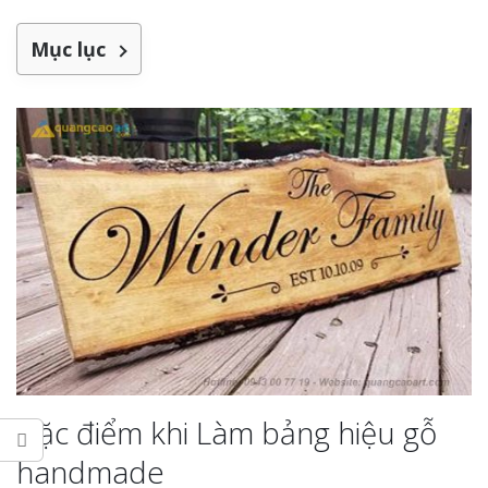
Làm bảng hiệu gỗ tại
Biên Hòa
Mục lục
Làm biển hiệ
tóc Thuận An
Làm bảng hiệu gỗ tại
Nghệ An
Thi công biể
cáo Vinh
Làm biển quả
Đặc điểm khi Làm bảng hiệu gỗ
Nghệ An giá 
handmade