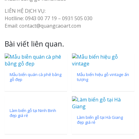
Top 10 Mẫu 
LIÊN HỆ DỊCH VỤ:
Hiệu Shop Q
Hotlline: 0943 00 77 19 – 0931 505 030
Nghệ An Đẹp
Email: contact@quangcaoart.com
Bài viết liên quan.
Làm Bảng Hi
Mẫu biển quán cà phê bằng
Mẫu biển hiệu gỗ vintage ấn
Thuốc Nghệ An Chuẩn
gỗ đẹp
tượng
Làm Hộp Đèn
Mỏng Nghệ 
Hút
Làm biển gỗ tại Ninh Binh
đẹp giá rẻ
Làm biển gỗ tại Hà Giang
đẹp giá rẻ