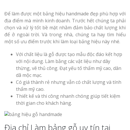
Để làm được một bảng hiệu handmade đẹp phù hợp với
địa điểm mà mình kinh doanh. Trước hết chúng ta phải
chọn và xử lý tốt bề mặt nhằm đảm bảo chất lượng khi
Thi Công Bản
để ở ngoài trời. Và trong nhà, chúng ta hay tìm hiểu
Nghệ An Nâng Tầm T
một số ưu điểm trước khi làm loại bảng hiệu này nhé.
Hiệu
Với chất liệu là gỗ được tạo mẫu độc đáo kết hợp
Làm Biển Led
với nội dung. Làm bằng các vật liệu như dây
Rẻ Tại Vinh Giải Pháp 
thừng, vẽ thủ công. Đạt yếu tố thẩm mỹ cao, dân
Quả
dã mộc mạc.
Có giá thành rẻ nhưng vẫn có chất lượng và tính
Làm Hộp Đèn
thẩm mỹ cao.
Cáo Tại Vinh Giá Rẻ
Thiết kế và thi công nhanh chóng giúp tiết kiệm
thời gian cho khách hàng.
Biển Led Chạ
Ma Trận Ngh
Thi Công Ch
Địa chỉ Làm bảng gỗ uy tín tại
Nghiệp