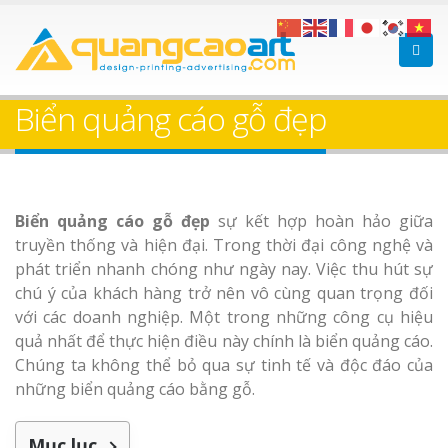
Làm bảng hiệu gỗ tại
Làm Biển Hiệ
Nha Trang
Cà Phê Bình Dương Tr
Biển quảng cáo gỗ đẹp
Làm bảng hiệ
sữa Bình Dương
Làm biển hiệ
Biển quảng cáo gỗ đẹp
sự kết hợp hoàn hảo giữa
Thuận An Bì
Bảng gỗ treo cửa
truyền thống và hiện đại. Trong thời đại công nghệ và
Dương
theo yêu cầu
phát triển nhanh chóng như ngày nay. Việc thu hút sự
chú ý của khách hàng trở nên vô cùng quan trọng đối
với các doanh nghiệp. Một trong những công cụ hiệu
quả nhất để thực hiện điều này chính là biển quảng cáo.
Chúng ta không thể bỏ qua sự tinh tế và độc đáo của
những biển quảng cáo bằng gỗ.
Thi công biể
cáo Thuận An
Dương
Mục lục