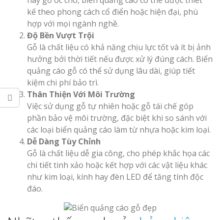
hay gỗ óc chó, biển quảng cáo có thể được thiết
kế theo phong cách cổ điển hoặc hiện đại, phù
hợp với mọi ngành nghề.
Độ Bền Vượt Trội
Gỗ là chất liệu có khả năng chịu lực tốt và ít bị ảnh
Thi Công Bản
hưởng bởi thời tiết nếu được xử lý đúng cách. Biển
Nghệ An Nâng Tầm T
quảng cáo gỗ có thể sử dụng lâu dài, giúp tiết
Hiệu
kiệm chi phí bảo trì.
Thân Thiện Với Môi Trường
Làm Biển Led
Việc sử dụng gỗ tự nhiên hoặc gỗ tái chế góp
Rẻ Tại Vinh Giải Pháp 
phần bảo vệ môi trường, đặc biệt khi so sánh với
Quả
các loại biển quảng cáo làm từ nhựa hoặc kim loại.
Dễ Dàng Tùy Chỉnh
Làm Hộp Đèn
Gỗ là chất liệu dễ gia công, cho phép khắc họa các
Cáo Tại Vinh Giá Rẻ
chi tiết tinh xảo hoặc kết hợp với các vật liệu khác
như kim loại, kính hay đèn LED để tăng tính độc
Biển Led Chạ
đáo.
Ma Trận Ngh
Thi Công Ch
Nghiệp