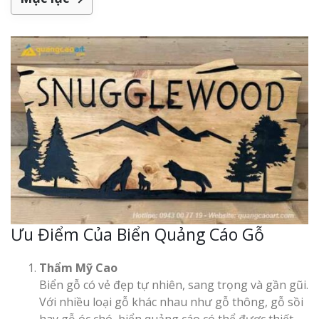
Làm bảng hiệu gỗ tại
Biên Hòa
Làm biển hiệ
tóc Thuận An
Làm bảng hiệu gỗ tại
Nghệ An
Thi công biể
cáo Vinh
Ưu Điểm Của Biển Quảng Cáo Gỗ
Thẩm Mỹ Cao
Làm biển quả
Biển gỗ có vẻ đẹp tự nhiên, sang trọng và gần gũi.
Nghệ An giá 
Với nhiều loại gỗ khác nhau như gỗ thông, gỗ sồi