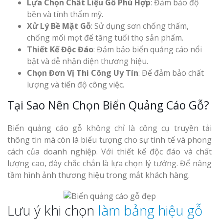
Lựa Chọn Chất Liệu Gỗ Phù Hợp
: Đảm bảo độ
Top 10 Mẫu 
bền và tính thẩm mỹ.
Hiệu Shop Q
Xử Lý Bề Mặt Gỗ
: Sử dụng sơn chống thấm,
Nghệ An Đẹp
chống mối mọt để tăng tuổi thọ sản phẩm.
Thiết Kế Độc Đáo
: Đảm bảo biển quảng cáo nổi
bật và dễ nhận diện thương hiệu.
Chọn Đơn Vị Thi Công Uy Tín
: Để đảm bảo chất
lượng và tiến độ công việc.
Tại Sao Nên Chọn Biển Quảng Cáo Gỗ?
Làm Bảng Hi
Thuốc Nghệ An Chuẩn
Biển quảng cáo gỗ không chỉ là công cụ truyền tải
thông tin mà còn là biểu tượng cho sự tinh tế và phong
Làm Hộp Đèn
cách của doanh nghiệp. Với thiết kế độc đáo và chất
Mỏng Nghệ 
lượng cao, đây chắc chắn là lựa chọn lý tưởng. Để nâng
Hút
tầm hình ảnh thương hiệu trong mắt khách hàng.
Lưu ý khi chọn
làm bảng hiệu gỗ