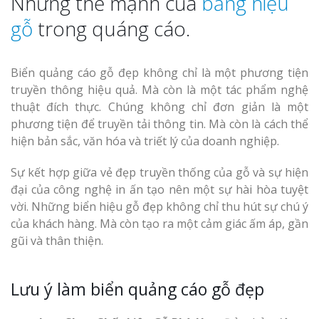
Những thế mạnh của
bảng hiệu
gỗ
trong quáng cáo.
Biển quảng cáo gỗ đẹp không chỉ là một phương tiện
truyền thông hiệu quả. Mà còn là một tác phẩm nghệ
Làm Biển Côn
thuật đích thực. Chúng không chỉ đơn giản là một
Mica Tại Vinh Lấy Nga
phương tiện để truyền tải thông tin. Mà còn là cách thể
hiện bản sắc, văn hóa và triết lý của doanh nghiệp.
Làm biển quả
Sự kết hợp giữa vẻ đẹp truyền thống của gỗ và sự hiện
tại Vinh Nghệ An
đại của công nghệ in ấn tạo nên một sự hài hòa tuyệt
vời. Những biển hiệu gỗ đẹp không chỉ thu hút sự chú ý
Làm Biển Hiệ
của khách hàng. Mà còn tạo ra một cảm giác ấm áp, gần
Nam Đàn Uy Tín Giá X
gũi và thân thiện.
Làm Biển Qu
Mỹ Phẩm Vinh Thu Hú
Lưu ý làm biển quảng cáo gỗ đẹp
Hàng