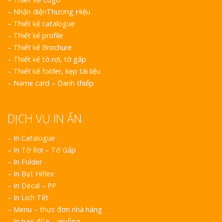
–
Nhận diệnThương Hiệu
–
Thiết kế catalogue
–
Thiết kế profile
–
Thiết kế Brochure
–
Thiết kế tờ rơi, tờ gấp
–
Thiết kế folder, kẹp tài liệu
–
Name card – Danh thiếp
DỊCH VỤ IN ẤN
– In Catalogue
– In Tờ Rơi – Tờ Gấp
– In Folder
– In Bạt Hiflex
– In Decal – PP
– In Lịch Tết
– Menu – thực đơn nhà hàng
– In bao đũa – muỗng.