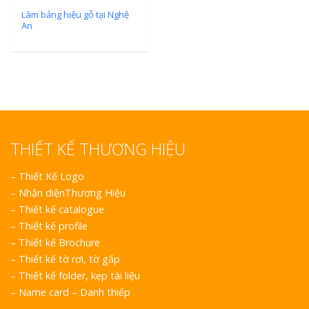
Làm bảng hiệu gỗ tại Nghệ
An
THIẾT KẾ THƯƠNG HIỆU
–
Thiết Kế Logo
–
Nhận diệnThương Hiệu
–
Thiết kế catalogue
–
Thiết kế profile
–
Thiết kế Brochure
–
Thiết kế tờ rơi, tờ gấp
–
Thiết kế folder, kẹp tài liệu
–
Name card – Danh thiếp