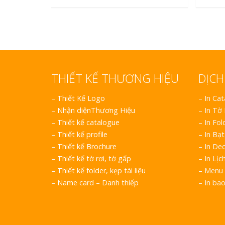
THIẾT KẾ THƯƠNG HIỆU
DỊCH
–
Thiết Kế Logo
– In Ca
–
Nhận diệnThương Hiệu
– In Tờ
–
Thiết kế catalogue
– In Fol
–
Thiết kế profile
– In Bạt
–
Thiết kế Brochure
– In Dec
–
Thiết kế tờ rơi, tờ gấp
– In Lịc
–
Thiết kế folder, kẹp tài liệu
– Menu 
–
Name card – Danh thiếp
– In ba