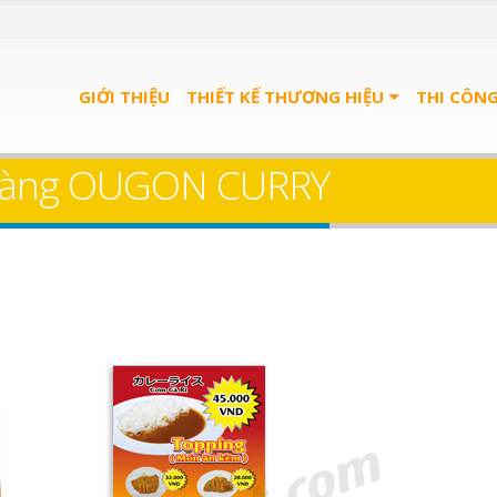
GIỚI THIỆU
THIẾT KẾ THƯƠNG HIỆU
THI CÔN
̀ hàng OUGON CURRY