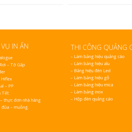
 VỤ IN ẤN
THI CÔNG QUẢNG 
–
Làm bảng hiệu quảng cáo
talogue
–
Làm bảng hiệu alu
 Rơi – Tờ Gấp
–
Bảng hiệu đèn Led
der
–
Làm bảng hiệu gỗ
 Hiflex
–
Làm bảng hiệu mica
al – PP
–
Làm bảng inox
h Tết
–
Hộp đèn quảng cáo
– thực đơn nhà hàng
o đũa – muỗng.