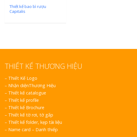
Thiết kế bao bì rượu
Capitalis
THIẾT KẾ THƯƠNG HIỆU
–
Thiết Kế Logo
–
Nhận diệnThương Hiệu
–
Thiết kế catalogue
–
Thiết kế profile
–
Thiết kế Brochure
–
Thiết kế tờ rơi, tờ gấp
–
Thiết kế folder, kẹp tài liệu
–
Name card – Danh thiếp