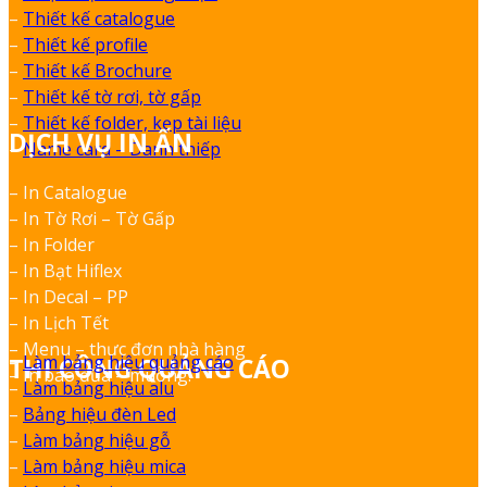
–
Thiết kế catalogue
–
Thiết kế profile
–
Thiết kế Brochure
–
Thiết kế tờ rơi, tờ gấp
–
Thiết kế folder, kẹp tài liệu
DỊCH VỤ IN ẤN
–
Name card – Danh thiếp
– In Catalogue
– In Tờ Rơi – Tờ Gấp
– In Folder
– In Bạt Hiflex
– In Decal – PP
– In Lịch Tết
– Menu – thực đơn nhà hàng
–
Làm bảng hiệu quảng cáo
THI CÔNG QUẢNG CÁO
– In bao đũa – muỗng.
–
Làm bảng hiệu alu
–
Bảng hiệu đèn Led
–
Làm bảng hiệu gỗ
–
Làm bảng hiệu mica