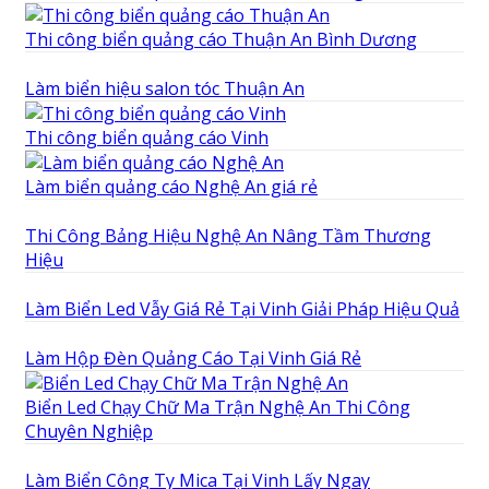
Thi công biển quảng cáo Thuận An Bình Dương
Làm biển hiệu salon tóc Thuận An
Thi công biển quảng cáo Vinh
Làm biển quảng cáo Nghệ An giá rẻ
Thi Công Bảng Hiệu Nghệ An Nâng Tầm Thương
Hiệu
Làm Biển Led Vẫy Giá Rẻ Tại Vinh Giải Pháp Hiệu Quả
Làm Hộp Đèn Quảng Cáo Tại Vinh Giá Rẻ
Biển Led Chạy Chữ Ma Trận Nghệ An Thi Công
Chuyên Nghiệp
Làm Biển Công Ty Mica Tại Vinh Lấy Ngay