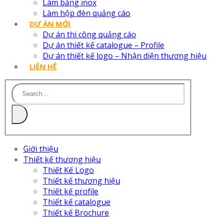
Làm bảng inox
Làm hộp đèn quảng cáo
DỰ ÁN MỚI
Dự án thi công quảng cáo
Dự án thiết kế catalogue – Profile
Dự án thiết kế logo – Nhận diện thương hiệu
LIÊN HỆ
Giới thiệu
Thiết kế thương hiệu
Thiết Kế Logo
Thiết kế thương hiệu
Thiết kế profile
Thiết kế catalogue
Thiết kế Brochure