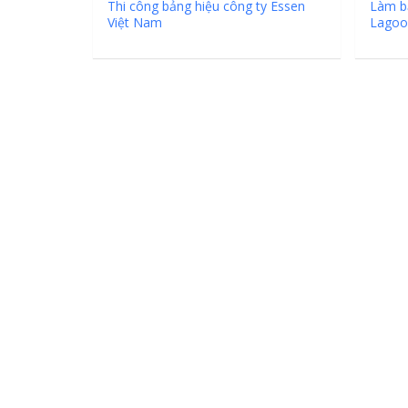
Thi công bảng hiệu công ty Essen
Làm b
Việt Nam
Lagoo
Thiết kế hồ sơ năng lực
Làm Biển Côn
tại Vinh Nghệ An
Mica Tại Vinh Lấy Nga
Làm biển hiệu quán cà
Làm biển quả
phê tại Vinh Nghệ An
tại Vinh Nghệ An
Làm Biển Hiệ
Nam Đàn Uy Tín Giá X
Làm Biển Qu
Mỹ Phẩm Vinh Thu Hú
Làm biển hiệu tại Vinh
Hàng
Nghệ An