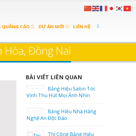
G QUẢNG CÁO
DỰ ÁN MỚI
LIÊN HỆ
ên Hòa, Đồng Nai
BÀI VIẾT LIÊN QUAN
án Cà
Bảng Hiệu Salon Tóc
Vinh Thu Hút Mọi Ánh Nhìn
 sữa
Bảng Hiệu Nhà Hàng
Nghệ An Độc Đáo
a Thuận
Thi Công Bảng Hiệu