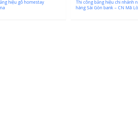
cà phê tại Vinh Nghệ
ảng hiệu gỗ homestay
Thi công bảng hiệu chi nhánh 
na
hàng Sài Gòn bank – CN Mã L
An
Làm Hộp Đèn Quả
Tại Vinh Giá Rẻ
Biển Led Chạy Ch
Trận Nghệ An Thi
g Ty
Chuyên Nghiệp
y
Làm biển hiệu tại
Vinh Nghệ An
ng cáo
Mẫu biển quán cà
phê bằng gỗ đẹp
u Tại
ưởng
Làm Biển Công Ty
Tại Vinh Lấy Ngay
ảng Cáo
t Khách
Làm biển quảng cá
Vinh Nghệ An