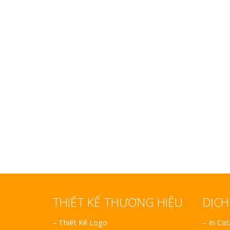
Làm biển gỗ tại Hà Giang
đẹp giá rẻ
Bảng gỗ treo cửa
handmade cổ điển