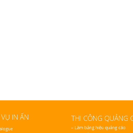
Làm Hộp Đèn Siê
Nghệ An Thu Hút