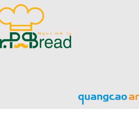
cáo Nghệ An uy tín
An Bình Dương
Bảng gỗ treo cửa theo
yêu cầu
u salon
Thi công biển quả
Làm biển hiệu chữ
Thuận An Bình D
inox tại Vinh Nghệ An
n quảng
Làm bảng hiệu gỗ tại
Biên Hòa
Công ty quảng cáo
tại Vinh Nghệ An
Làm biển hiệu spa tại
Vinh Nghệ An
Làm biển hiệu sal
ng cáo
Thuận An
Làm bảng hiệu gỗ tại
rẻ
Nghệ An
Thi công biển quả