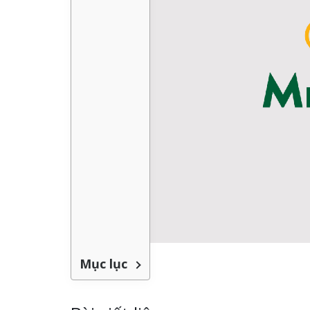
Làm bảng hiệu gỗ tại
Trọn Gói Nghệ An Gía
Biên Hòa
Xưởng
Làm biển hiệ
tóc Thuận An
Làm bảng hiệu gỗ tại
Nghệ An
Sửa chữa biển quảng cáo
Thi công biể
Nghệ An uy tín
cáo Vinh
Mục lục
Làm biển quả
Làm biển hiệu chữ inox
Nghệ An giá 
tại Vinh Nghệ An