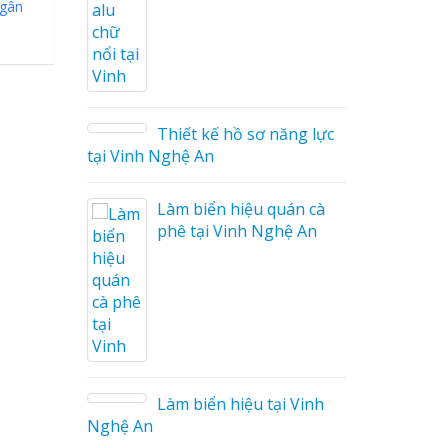
ngân
ò
ng Cáo
ữ Ma
 Công
Thiết kế hồ sơ năng lực
tại Vinh Nghệ An
Làm biển hiệu quán cà
phê tại Vinh Nghệ An
 Mica
o tại
Làm biển hiệu tại Vinh
Nghệ An