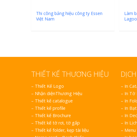
Thi công bảng hiệu công ty Essen
Làm b
Việt Nam
Lagoo
THIẾT KẾ THƯƠNG HIỆU
DỊCH
–
Thiết Kế Logo
– In Ca
–
Nhận diệnThương Hiệu
– In Tờ
–
Thiết kế catalogue
– In Fol
–
Thiết kế profile
– In Bạt
–
Thiết kế Brochure
– In Dec
–
Thiết kế tờ rơi, tờ gấp
– In Lịc
–
Thiết kế folder, kẹp tài liệu
– Menu 