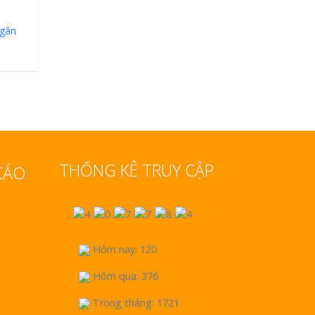
ngân
ò
THỐNG KÊ TRUY CẬP
CÁO
Hôm nay: 120
Hôm qua: 376
Trong tháng: 1721