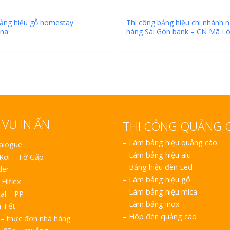
ảng hiệu gỗ homestay
Thi công bảng hiệu chi nhánh 
na
hàng Sài Gòn bank – CN Mã L
 VỤ IN ẤN
THI CÔNG QUẢNG 
–
Làm bảng hiệu quảng cáo
talogue
–
Làm bảng hiệu alu
 Rơi – Tờ Gấp
–
Bảng hiệu đèn Led
der
–
Làm bảng hiệu gỗ
 Hiflex
–
Làm bảng hiệu mica
al – PP
–
Làm bảng inox
h Tết
–
Hộp đèn quảng cáo
– thực đơn nhà hàng