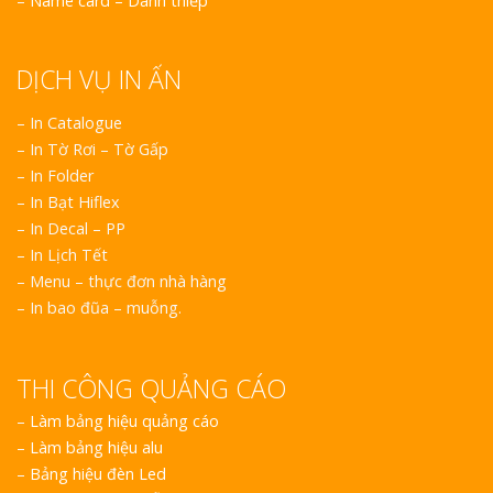
–
Name card – Danh thiếp
DỊCH VỤ IN ẤN
– In Catalogue
– In Tờ Rơi – Tờ Gấp
– In Folder
– In Bạt Hiflex
– In Decal – PP
– In Lịch Tết
– Menu – thực đơn nhà hàng
– In bao đũa – muỗng.
THI CÔNG QUẢNG CÁO
–
Làm bảng hiệu quảng cáo
–
Làm bảng hiệu alu
–
Bảng hiệu đèn Led