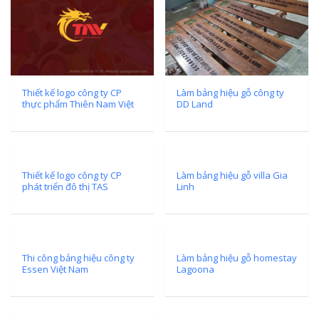
Làm Hộp
Cáo Tại V
Biển Led
Thiết kế logo công ty CP
Làm bảng hiệu gỗ công ty
Ma Trận 
thực phẩm Thiên Nam Việt
DD Land
Thi Công
g
Nghiệp
An
Làm Biển
Thiết kế logo công ty CP
Làm bảng hiệu gỗ villa Gia
Mica Tại 
n
phát triển đô thị TAS
Linh
Ngay
hệ
Làm biển
tại Vinh 
Thi công bảng hiệu công ty
Làm bảng hiệu gỗ homestay
Essen Việt Nam
Lagoona
Làm Biển 
Nam Đàn 