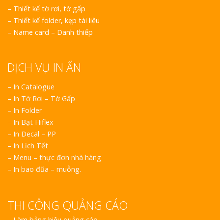
–
Thiết kế tờ rơi, tờ gấp
–
Thiết kế folder, kẹp tài liệu
–
Name card – Danh thiếp
DỊCH VỤ IN ẤN
– In Catalogue
– In Tờ Rơi – Tờ Gấp
– In Folder
– In Bạt Hiflex
– In Decal – PP
– In Lịch Tết
– Menu – thực đơn nhà hàng
– In bao đũa – muỗng.
THI CÔNG QUẢNG CÁO
–
Làm bảng hiệu quảng cáo