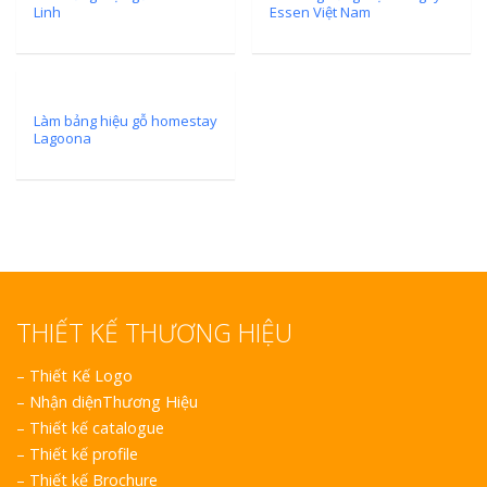
Linh
Essen Việt Nam
Làm bảng hiệu gỗ homestay
Lagoona
THIẾT KẾ THƯƠNG HIỆU
–
Thiết Kế Logo
–
Nhận diệnThương Hiệu
–
Thiết kế catalogue
–
Thiết kế profile
–
Thiết kế Brochure