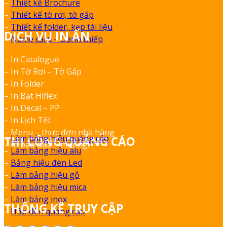
–
Thiết kế Brochure
–
Thiết kế tờ rơi, tờ gấp
–
Thiết kế folder, kẹp tài liệu
DỊCH VỤ IN ẤN
–
Name card – Danh thiếp
– In Catalogue
– In Tờ Rơi – Tờ Gấp
– In Folder
– In Bạt Hiflex
– In Decal – PP
– In Lịch Tết
– Menu – thực đơn nhà hàng
–
Làm bảng hiệu quảng cáo
THI CÔNG QUẢNG CÁO
– In bao đũa – muỗng.
–
Làm bảng hiệu alu
–
Bảng hiệu đèn Led
–
Làm bảng hiệu gỗ
–
Làm bảng hiệu mica
–
Làm bảng inox
THỐNG KÊ TRUY CẬP
–
Hộp đèn quảng cáo