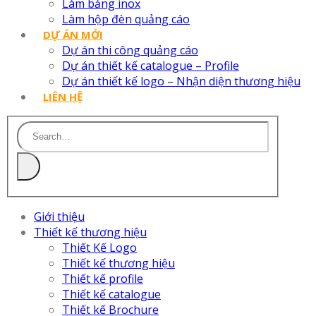
Làm bảng inox
Làm hộp đèn quảng cáo
DỰ ÁN MỚI
Dự án thi công quảng cáo
Dự án thiết kế catalogue – Profile
Dự án thiết kế logo – Nhận diện thương hiệu
LIÊN HỆ
Giới thiệu
Thiết kế thương hiệu
Thiết Kế Logo
Thiết kế thương hiệu
Thiết kế profile
Thiết kế catalogue
Thiết kế Brochure