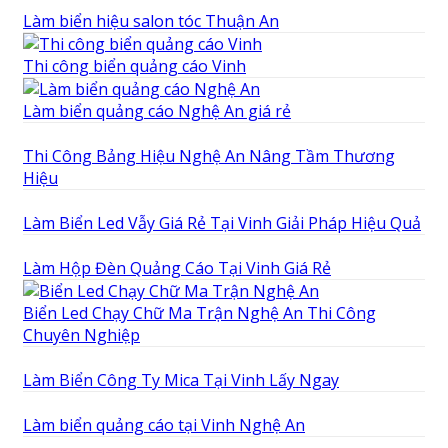
Làm biển hiệu salon tóc Thuận An
Thi công biển quảng cáo Vinh
Làm biển quảng cáo Nghệ An giá rẻ
Thi Công Bảng Hiệu Nghệ An Nâng Tầm Thương
Hiệu
Làm Biển Led Vẫy Giá Rẻ Tại Vinh Giải Pháp Hiệu Quả
Làm Hộp Đèn Quảng Cáo Tại Vinh Giá Rẻ
Biển Led Chạy Chữ Ma Trận Nghệ An Thi Công
Chuyên Nghiệp
Làm Biển Công Ty Mica Tại Vinh Lấy Ngay
Làm biển quảng cáo tại Vinh Nghệ An