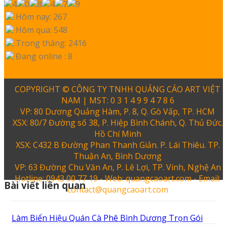
Hôm nay: 267
Hôm qua: 548
Trong tháng: 2416
Đang online : 8
COPYRIGHT © CÔNG TY TNHH QUẢNG CÁO ART VIỆT
NAM | MST: 0 3 1 4 9 9 4 7 8 6
VP: 80 Dương Quảng Hàm, P. 8, Q. Gò Vấp, TP. HCM
XSX: 80/7 Đường số 38, P. Hiệp Bình Chánh, Q. Thủ Đức.
Hồ Chí Minh
XSX: C432 B Đường Phan Thanh Giản. P. Lái Thiêu. TP.
Thuận An, Bình Dương
VP: 63 Đường Chu Văn An, P. Lê Lợi, TP. Vinh, Nghệ An
Hotline: 0943 00 77 19 - Web: quangcaoart.com - Email:
Bài viết liên quan
contact@quangcaoart.com
Làm Biển Hiệu Quán Cà Phê Bình Dương Trọn Gói