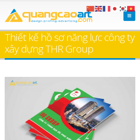
Thiết kế hồ sơ năng lực công ty
xây dựng THR Group