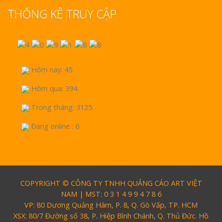
THỐNG KÊ TRUY CẬP
Hôm nay: 45
Hôm qua: 394
Trong tháng: 3125
Đang online : 6
COPYRIGHT © CÔNG TY TNHH QUẢNG CÁO ART VIỆT
NAM | MST: 0 3 1 4 9 9 4 7 8 6
VP: 80 Dương Quảng Hàm, P. 8, Q. Gò Vấp, TP. HCM
XSX: 80/7 Đường số 38, P. Hiệp Bình Chánh, Q. Thủ Đức. Hồ