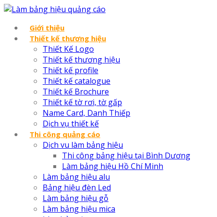
Giới thiệu
Thiết kế thương hiệu
Thiết Kế Logo
Thiết kế thương hiệu
Thiết kế profile
Thiết kế catalogue
Thiết kế Brochure
Thiết kế tờ rơi, tờ gấp
Name Card, Danh Thiếp
Dịch vụ thiết kế
Thi công quảng cáo
Dịch vu làm bảng hiệu
Thi công bảng hiệu tại Bình Dương
Làm bảng hiệu Hồ Chí Minh
Làm bảng hiệu alu
Bảng hiệu đèn Led
Làm bảng hiệu gỗ
Làm bảng hiệu mica