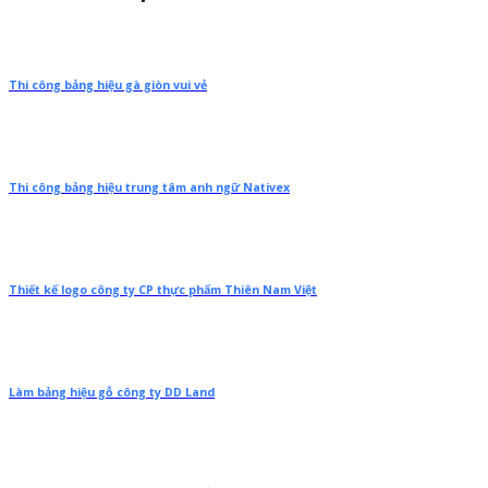
Thi công bảng hiệu gà giòn vui vẻ
Thi công bảng hiệu trung tâm anh ngữ Nativex
Thiết kế logo công ty CP thực phẩm Thiên Nam Việt
Làm bảng hiệu gỗ công ty DD Land