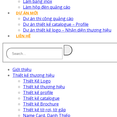
Làm bảng inox
Làm hộp đèn quảng cáo
DỰ ÁN MỚI
Dự án thi công quảng cáo
Dự án thiết kế catalogue – Profile
Dự án thiết kế logo – Nhận diện thương hiệu
LIÊN HỆ
Giới thiệu
Thiết kế thương hiệu
Thiết Kế Logo
Thiết kế thương hiệu
Thiết kế profile
Thiết kế catalogue
Thiết kế Brochure
Thiết kế tờ rơi, tờ gấp
Name Card, Danh Thiếp