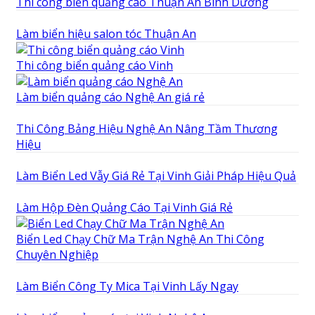
Thi công biển quảng cáo Thuận An Bình Dương
Làm biển hiệu salon tóc Thuận An
Thi công biển quảng cáo Vinh
Làm biển quảng cáo Nghệ An giá rẻ
Thi Công Bảng Hiệu Nghệ An Nâng Tầm Thương
Hiệu
Làm Biển Led Vẫy Giá Rẻ Tại Vinh Giải Pháp Hiệu Quả
Làm Hộp Đèn Quảng Cáo Tại Vinh Giá Rẻ
Biển Led Chạy Chữ Ma Trận Nghệ An Thi Công
Chuyên Nghiệp
Làm Biển Công Ty Mica Tại Vinh Lấy Ngay