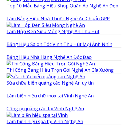
Top 10 Mẫu Bảng Hiệu Shop Quần Áo Nghệ An Đẹp
Làm Bảng Hiệu Nhà Thuốc Nghệ An Chuẩn GPP
Làm Hộp Đèn Siêu Mỏng Nghệ An Thu Hút
Bảng Hiệu Salon Tóc Vinh Thu Hút Mọi Ánh Nhìn
Bảng Hiệu Nhà Hàng Nghệ An Độc Đáo
Thi Công Bảng Hiệu Trọn Gói Nghệ An Gía Xưởng
Sửa chữa biển quảng cáo Nghệ An uy tín
Làm biển hiệu chữ inox tại Vinh Nghệ An
Công ty quảng cáo tại Vinh Nghệ An
Làm biển hiệu spa tại Vinh Nghệ An