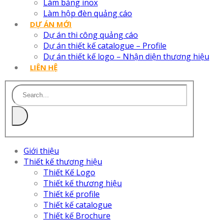
Làm bảng inox
Làm hộp đèn quảng cáo
DỰ ÁN MỚI
Dự án thi công quảng cáo
Dự án thiết kế catalogue – Profile
Dự án thiết kế logo – Nhận diện thương hiệu
LIÊN HỆ
Giới thiệu
Thiết kế thương hiệu
Thiết Kế Logo
Thiết kế thương hiệu
Thiết kế profile
Thiết kế catalogue
Thiết kế Brochure