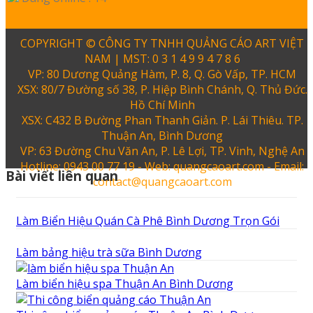
COPYRIGHT © CÔNG TY TNHH QUẢNG CÁO ART VIỆT
NAM | MST: 0 3 1 4 9 9 4 7 8 6
VP: 80 Dương Quảng Hàm, P. 8, Q. Gò Vấp, TP. HCM
XSX: 80/7 Đường số 38, P. Hiệp Bình Chánh, Q. Thủ Đức.
Hồ Chí Minh
XSX: C432 B Đường Phan Thanh Giản. P. Lái Thiêu. TP.
Thuận An, Bình Dương
VP: 63 Đường Chu Văn An, P. Lê Lợi, TP. Vinh, Nghệ An
Hotline: 0943 00 77 19 - Web: quangcaoart.com - Email:
Bài viết liên quan
contact@quangcaoart.com
Làm Biển Hiệu Quán Cà Phê Bình Dương Trọn Gói
Làm bảng hiệu trà sữa Bình Dương
Làm biển hiệu spa Thuận An Bình Dương