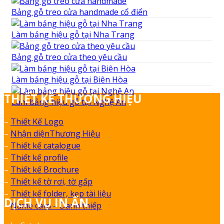
Bảng gỗ treo cửa handmade cổ điển
Làm bảng hiệu gỗ tại Nha Trang
Bảng gỗ treo cửa theo yêu cầu
Làm bảng hiệu gỗ tại Biên Hòa
THIẾT KẾ THƯƠNG HIỆU
Làm bảng hiệu gỗ tại Nghệ An
–
Thiết Kế Logo
–
Nhận diệnThương Hiệu
–
Thiết kế catalogue
–
Thiết kế profile
–
Thiết kế Brochure
–
Thiết kế tờ rơi, tờ gấp
–
Thiết kế folder, kẹp tài liệu
DỊCH VỤ IN ẤN
–
Name card – Danh thiếp