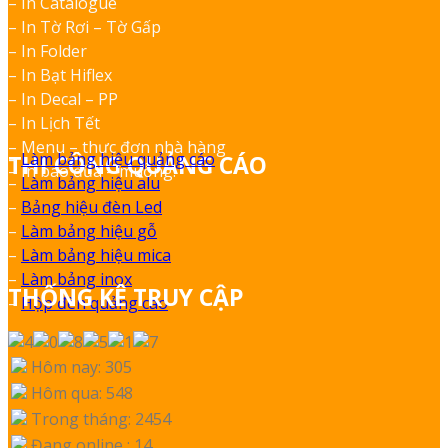
– In Catalogue
– In Tờ Rơi – Tờ Gấp
– In Folder
– In Bạt Hiflex
– In Decal – PP
– In Lịch Tết
– Menu – thực đơn nhà hàng
–
Làm bảng hiệu quảng cáo
THI CÔNG QUẢNG CÁO
– In bao đũa – muỗng.
–
Làm bảng hiệu alu
–
Bảng hiệu đèn Led
–
Làm bảng hiệu gỗ
–
Làm bảng hiệu mica
–
Làm bảng inox
THỐNG KÊ TRUY CẬP
–
Hộp đèn quảng cáo
Hôm nay: 305
Hôm qua: 548
Trong tháng: 2454
Đang online : 14