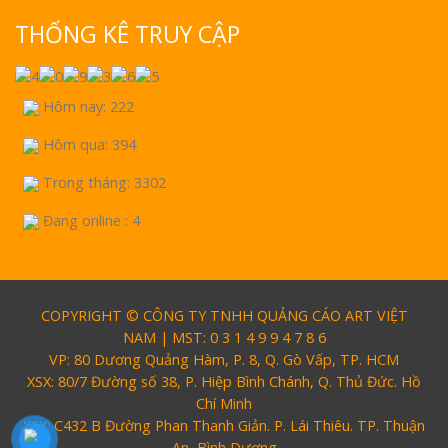
THỐNG KÊ TRUY CẬP
Hôm nay: 222
Hôm qua: 394
Trong tháng: 3302
Đang online : 4
COPYRIGHT © CÔNG TY TNHH QUẢNG CÁO ART VIỆT
NAM | MST: 0 3 1 4 9 9 4 7 8 6
VP: 80 Dương Quảng Hàm, P. 8, Q. Gò Vấp, TP. HCM
XSX: 80/7 Đường số 38, P. Hiệp Bình Chánh, Q. Thủ Đức. Hồ
Chí Minh
XSX: C432 B Đường Phan Thanh Giản. P. Lái Thiêu. TP. Thuận
An, Bình Dương