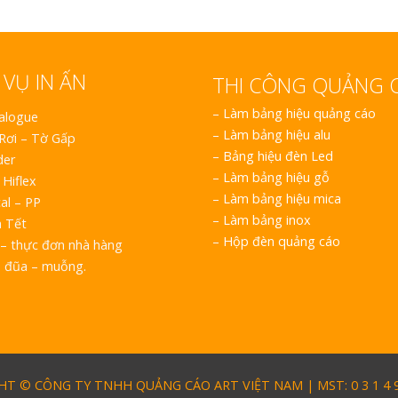
 VỤ IN ẤN
THI CÔNG QUẢNG 
–
Làm bảng hiệu quảng cáo
talogue
–
Làm bảng hiệu alu
 Rơi – Tờ Gấp
–
Bảng hiệu đèn Led
der
–
Làm bảng hiệu gỗ
 Hiflex
–
Làm bảng hiệu mica
al – PP
–
Làm bảng inox
h Tết
–
Hộp đèn quảng cáo
– thực đơn nhà hàng
o đũa – muỗng.
T © CÔNG TY TNHH QUẢNG CÁO ART VIỆT NAM | MST: 0 3 1 4 9 