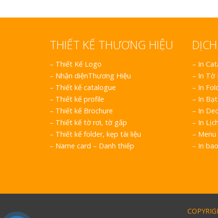
THIẾT KẾ THƯƠNG HIỆU
DỊCH
–
Thiết Kế Logo
– In Ca
–
Nhận diệnThương Hiệu
– In Tờ
–
Thiết kế catalogue
– In Fol
–
Thiết kế profile
– In Bạt
–
Thiết kế Brochure
– In Dec
–
Thiết kế tờ rơi, tờ gấp
– In Lịc
–
Thiết kế folder, kẹp tài liệu
– Menu 
–
Name card – Danh thiếp
– In ba
COPYRIGH