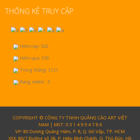
THỐNG KÊ TRUY CẬP
Hôm nay: 520
Hôm qua: 376
Trong tháng: 2121
Đang online : 5
COPYRIGHT © CÔNG TY TNHH QUẢNG CÁO ART VIỆT
NAM | MST: 0 3 1 4 9 9 4 7 8 6
VP: 80 Dương Quảng Hàm, P. 8, Q. Gò Vấp, TP. HCM
XSX: 80/7 Đường số 38, P. Hiệp Bình Chánh, Q. Thủ Đức. Hồ