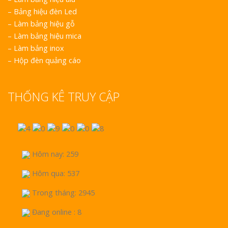
Nghệ
–
Bảng hiệu đèn Led
–
Làm bảng hiệu gỗ
–
Làm bảng hiệu mica
–
Làm bảng inox
–
Hộp đèn quảng cáo
Làm Bi
Mica Tại Vinh Lấ
THỐNG KÊ TRUY CẬP
Làm biể
tại Vinh Nghệ An
à
Làm Biể
Hôm nay: 259
Nam Đàn Uy Tín 
Hôm qua: 537
Làm Bi
Trong tháng: 2945
Mỹ Phẩm Vinh T
Hàng
Đang online : 8