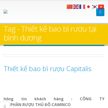
 Tóc
Làm bảng hiệu gỗ tại
Làm Bi
n
Nha Trang
Cà Phê Bình Dươ
Tag - Thiết kế bao bì rượu tại
Hàng
Làm bản
bình dương
sữa Bình Dương
iệu
Làm biể
n
Thuận 
Bảng gỗ treo cửa
Dương
theo yêu cầu
Thiết kế bao bì rượu Capitalis
Thi côn
hông tin khách hàng : CÔNG TY
cáo Thu
uảng
Dương
CỔ PHẦN RƯỢU THỦ ĐÔ CAWINCO