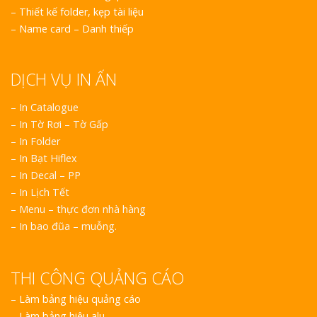
–
Thiết kế folder, kẹp tài liệu
Vinh
–
Name card – Danh thiếp
DỊCH VỤ IN ẤN
i
Thi Côn
Nghệ An Nâng 
– In Catalogue
Hiệu
– In Tờ Rơi – Tờ Gấp
 nổi
– In Folder
Làm Biể
– In Bạt Hiflex
Rẻ Tại Vinh Giải
– In Decal – PP
Quả
– In Lịch Tết
– Menu – thực đơn nhà hàng
Làm Hộ
– In bao đũa – muỗng.
Cáo Tại Vinh Giá
ăng
Biển Le
THI CÔNG QUẢNG CÁO
Ma Trậ
Thi Cô
–
Làm bảng hiệu quảng cáo
án
Nghiệp
–
Làm bảng hiệu alu