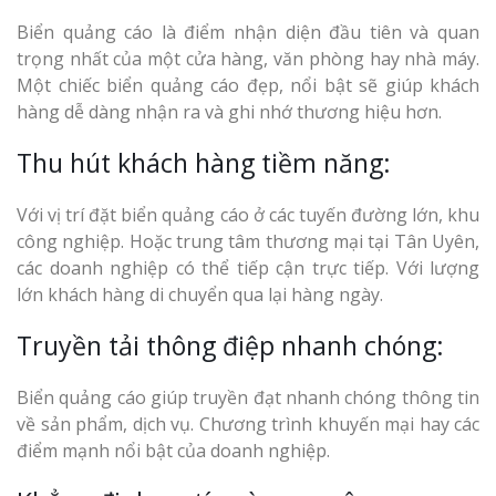
Biển quảng cáo là điểm nhận diện đầu tiên và quan
trọng nhất của một cửa hàng, văn phòng hay nhà máy.
Một chiếc biển quảng cáo đẹp, nổi bật sẽ giúp khách
hàng dễ dàng nhận ra và ghi nhớ thương hiệu hơn.
Thu hút khách hàng tiềm năng:
Làm Biển Côn
Mica Tại Vinh Lấy Nga
Với vị trí đặt biển quảng cáo ở các tuyến đường lớn, khu
công nghiệp. Hoặc trung tâm thương mại tại Tân Uyên,
Làm biển quả
các doanh nghiệp có thể tiếp cận trực tiếp. Với lượng
tại Vinh Nghệ An
lớn khách hàng di chuyển qua lại hàng ngày.
Làm Biển Hiệ
Truyền tải thông điệp nhanh chóng:
Nam Đàn Uy Tín Giá X
Biển quảng cáo giúp truyền đạt nhanh chóng thông tin
Làm Biển Qu
về sản phẩm, dịch vụ. Chương trình khuyến mại hay các
Mỹ Phẩm Vinh Thu Hú
điểm mạnh nổi bật của doanh nghiệp.
Hàng