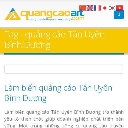
Làm bảng hiệu gỗ tại
Làm Biển Hiệ
Nha Trang
Cà Phê Bình Dương Tr
Tag - quảng cáo Tân Uyên
Làm bảng hiệ
Bình Dương
sữa Bình Dương
Làm biển hiệ
Thuận An Bì
Bảng gỗ treo cửa
Dương
theo yêu cầu
Làm biển quảng cáo Tân Uyên
Bình Dương
Thi công biể
Làm biển quảng cáo Tân Uyên Bình Dương trở thành
cáo Thuận An
yếu tố then chốt giúp doanh nghiệp phát triển bền
Dương
vững. Một trong những công cụ quảng cáo truyền