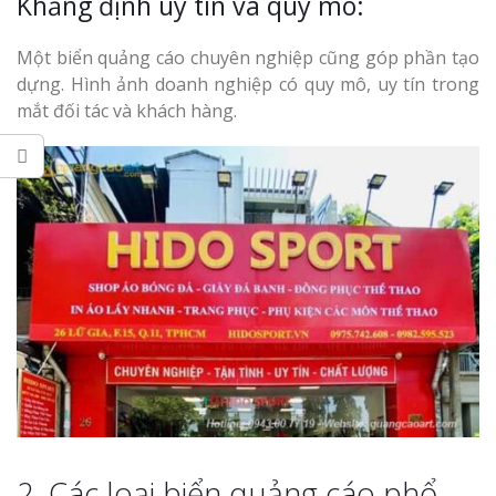
Khẳng định uy tín và quy mô:
Top 10 Mẫu 
Hiệu Shop Q
Một biển quảng cáo chuyên nghiệp cũng góp phần tạo
Nghệ An Đẹp
dựng. Hình ảnh doanh nghiệp có quy mô, uy tín trong
mắt đối tác và khách hàng.
Làm Bảng Hi
Thuốc Nghệ An Chuẩn
Làm Hộp Đèn
Mỏng Nghệ 
Hút
2. Các loại biển quảng cáo phổ