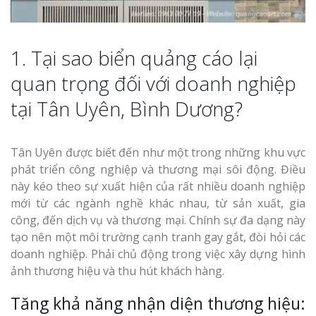
1. Tại sao biển quảng cáo lại
Thi Công Bản
quan trọng đối với doanh nghiệp
Nghệ An Nâng Tầm T
tại Tân Uyên, Bình Dương?
Hiệu
Làm Biển Led
Tân Uyên được biết đến như một trong những khu vực
Rẻ Tại Vinh Giải Pháp 
phát triển công nghiệp và thương mại sôi động. Điều
Quả
này kéo theo sự xuất hiện của rất nhiều doanh nghiệp
mới từ các ngành nghề khác nhau, từ sản xuất, gia
Làm Hộp Đèn
công, đến dịch vụ và thương mại. Chính sự đa dạng này
Cáo Tại Vinh Giá Rẻ
tạo nên một môi trường cạnh tranh gay gắt, đòi hỏi các
doanh nghiệp. Phải chủ động trong việc xây dựng hình
Biển Led Chạ
ảnh thương hiệu và thu hút khách hàng.
Ma Trận Ngh
Thi Công Ch
Tăng khả năng nhận diện thương hiệu:
Nghiệp