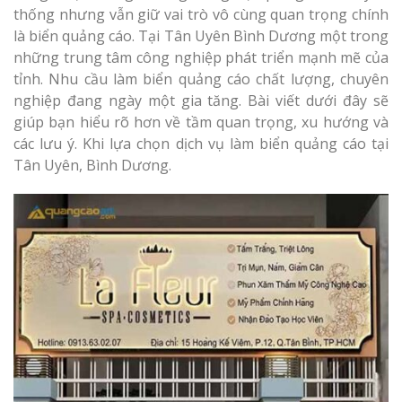
Làm bảng hiệu gỗ tại
thống nhưng vẫn giữ vai trò vô cùng quan trọng chính
Biên Hòa
là biển quảng cáo. Tại Tân Uyên Bình Dương một trong
những trung tâm công nghiệp phát triển mạnh mẽ của
tỉnh. Nhu cầu làm biển quảng cáo chất lượng, chuyên
nghiệp đang ngày một gia tăng. Bài viết dưới đây sẽ
giúp bạn hiểu rõ hơn về tầm quan trọng, xu hướng và
Làm biển hiệ
tóc Thuận An
các lưu ý. Khi lựa chọn dịch vụ làm biển quảng cáo tại
Làm bảng hiệu gỗ tại
Tân Uyên, Bình Dương.
Nghệ An
Thi công biể
cáo Vinh
Làm biển quả
Nghệ An giá 