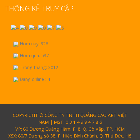
THỐNG KÊ TRUY CẬP
Hôm nay: 326
Hôm qua: 537
Trong tháng: 3012
Đang online : 4
COPYRIGHT © CÔNG TY TNHH QUẢNG CÁO ART VIỆT
NAM | MST: 0 3 1 4 9 9 4 7 8 6
VP: 80 Dương Quảng Hàm, P. 8, Q. Gò Vấp, TP. HCM
XSX: 80/7 Đường số 38, P. Hiệp Bình Chánh, Q. Thủ Đức. Hồ