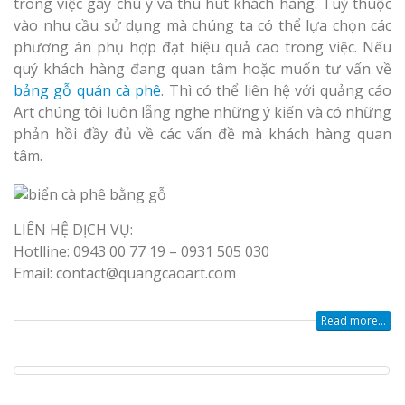
trong việc gây chú ý và thu hút khách hàng. Tuỳ thuộc
vào nhu cầu sử dụng mà chúng ta có thể lựa chọn các
phương án phụ hợp đạt hiệu quả cao trong việc. Nếu
quý khách hàng đang quan tâm hoặc muốn tư vấn về
bảng gỗ quán cà phê
. Thì có thể liên hệ với quảng cáo
Art chúng tôi luôn lẵng nghe những ý kiến và có những
Làm Biển Côn
phản hồi đầy đủ về các vấn đề mà khách hàng quan
Mica Tại Vinh Lấy Nga
tâm.
Làm biển quả
tại Vinh Nghệ An
LIÊN HỆ DỊCH VỤ:
Hotlline: 0943 00 77 19 – 0931 505 030
Làm Biển Hiệ
Email: contact@quangcaoart.com
Nam Đàn Uy Tín Giá X
Read more...
Làm Biển Qu
Mỹ Phẩm Vinh Thu Hú
Hàng