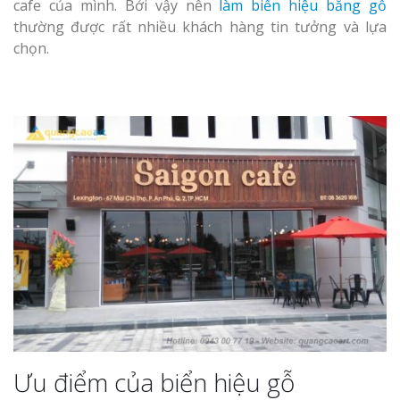
Làm bảng hiệu gỗ tại
cafe của mình. Bởi vậy nên
làm biển hiệu bằng gỗ
Biên Hòa
thường được rất nhiều khách hàng tin tưởng và lựa
chọn.
Làm biển hiệ
tóc Thuận An
Làm bảng hiệu gỗ tại
Nghệ An
Thi công biể
cáo Vinh
Làm biển quả
Nghệ An giá 
Ưu điểm của biển hiệu gỗ