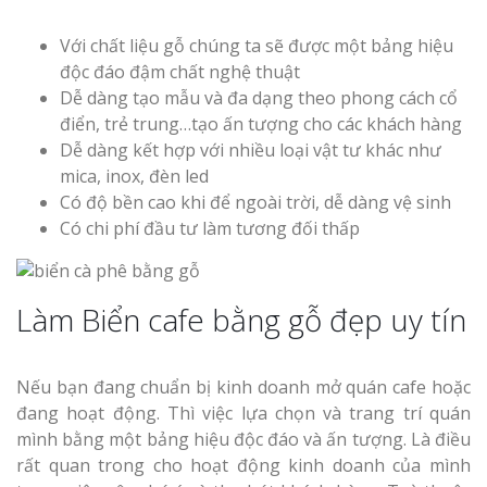
Với chất liệu gỗ chúng ta sẽ được một bảng hiệu
độc đáo đậm chất nghệ thuật
Dễ dàng tạo mẫu và đa dạng theo phong cách cổ
Thi Công Bản
điển, trẻ trung…tạo ấn tượng cho các khách hàng
Nghệ An Nâng Tầm T
Dễ dàng kết hợp với nhiều loại vật tư khác như
Hiệu
mica, inox, đèn led
Có độ bền cao khi để ngoài trời, dễ dàng vệ sinh
Làm Biển Led
Có chi phí đầu tư làm tương đối thấp
Rẻ Tại Vinh Giải Pháp 
Quả
Làm Biển cafe bằng gỗ đẹp uy tín
Làm Hộp Đèn
Cáo Tại Vinh Giá Rẻ
Nếu bạn đang chuẩn bị kinh doanh mở quán cafe hoặc
Biển Led Chạ
đang hoạt động. Thì việc lựa chọn và trang trí quán
Ma Trận Ngh
mình bằng một bảng hiệu độc đáo và ấn tượng. Là điều
Thi Công Ch
rất quan trong cho hoạt động kinh doanh của mình
Nghiệp