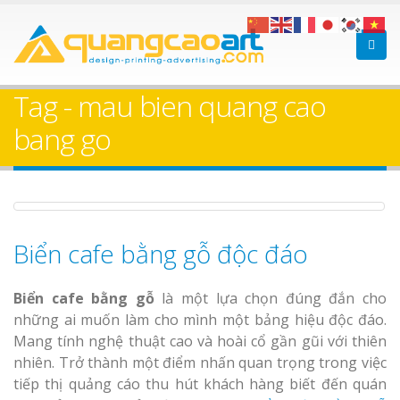
Làm bảng hiệu gỗ tại
Làm Biển Hiệ
Nha Trang
Cà Phê Bình Dương Tr
Tag - mau bien quang cao
Làm bảng hiệ
bang go
sữa Bình Dương
Làm biển hiệ
Thuận An Bì
Bảng gỗ treo cửa
Dương
theo yêu cầu
Biển cafe bằng gỗ độc đáo
Biển cafe bằng gỗ
là một lựa chọn đúng đắn cho
những ai muốn làm cho mình một bảng hiệu độc đáo.
Mang tính nghệ thuật cao và hoài cổ gần gũi với thiên
Thi công biể
nhiên. Trở thành một điểm nhấn quan trọng trong việc
cáo Thuận An
tiếp thị quảng cáo thu hút khách hàng biết đến quán
Dương