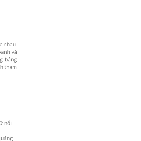
c nhau.
oanh và
ng bảng
ch tham
…
ữ nổi
 quảng