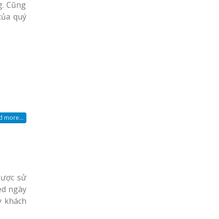
g. Cũng
của quý
 more...
Được sử
ed ngày
y khách