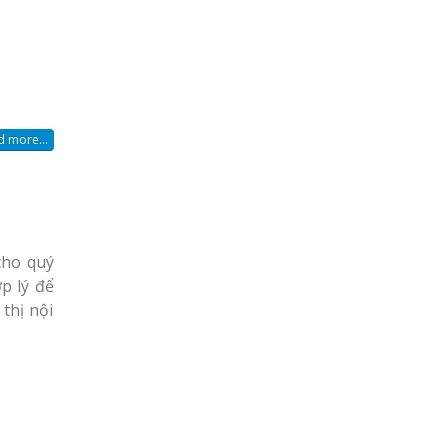
 more...
cho quý
p lý để
thị nội