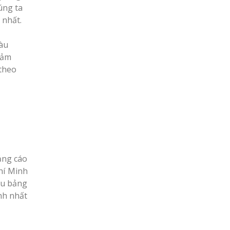
úng ta
 nhất.
màu
iảm
 theo
ảng cáo
hí Minh
ẫu bảng
nh nhất