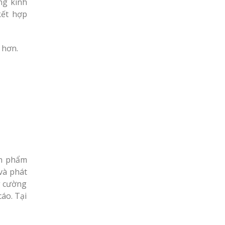
ng kinh
kết hợp
 hơn.
ản phẩm
 và phát
g cường
áo. Tại