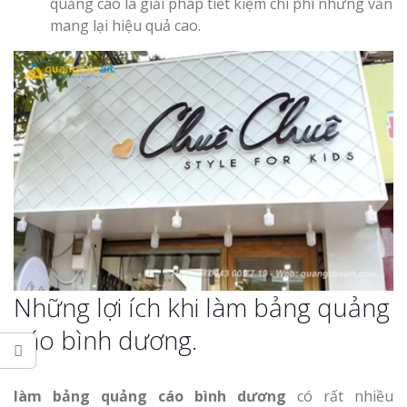
quảng cáo là giải pháp tiết kiệm chi phí nhưng vẫn
mang lại hiệu quả cao.
Thi Công Bản
Nghệ An Nâng Tầm T
Hiệu
Làm Biển Led
Rẻ Tại Vinh Giải Pháp 
Quả
Làm Hộp Đèn
Cáo Tại Vinh Giá Rẻ
Biển Led Chạ
Ma Trận Ngh
Những lợi ích khi làm bảng quảng
Thi Công Ch
cáo bình dương.
Nghiệp
làm bảng quảng cáo bình dương
có rất nhiều