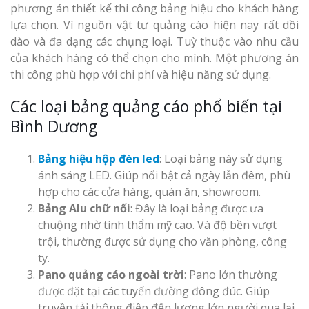
phương án thiết kế thi công bảng hiệu cho khách hàng
lựa chọn. Vì nguồn vật tư quảng cáo hiện nay rất dồi
dào và đa dạng các chụng loại. Tuỳ thuộc vào nhu cầu
Làm Biển Côn
của khách hàng có thể chọn cho mình. Một phương án
Mica Tại Vinh Lấy Nga
thi công phù hợp với chi phí và hiệu năng sử dụng.
Làm biển quả
Các loại bảng quảng cáo phổ biến tại
tại Vinh Nghệ An
Bình Dương
Làm Biển Hiệ
Bảng hiệu hộp đèn led
: Loại bảng này sử dụng
Nam Đàn Uy Tín Giá X
ánh sáng LED. Giúp nổi bật cả ngày lẫn đêm, phù
hợp cho các cửa hàng, quán ăn, showroom.
Làm Biển Qu
Bảng Alu chữ nổi
: Đây là loại bảng được ưa
Mỹ Phẩm Vinh Thu Hú
chuộng nhờ tính thẩm mỹ cao. Và độ bền vượt
Hàng
trội, thường được sử dụng cho văn phòng, công
ty.
Top 10 Mẫu 
Pano quảng cáo ngoài trời
: Pano lớn thường
Hiệu Shop Q
được đặt tại các tuyến đường đông đúc. Giúp
Nghệ An Đẹp
truyền tải thông điệp đến lượng lớn người qua lại.