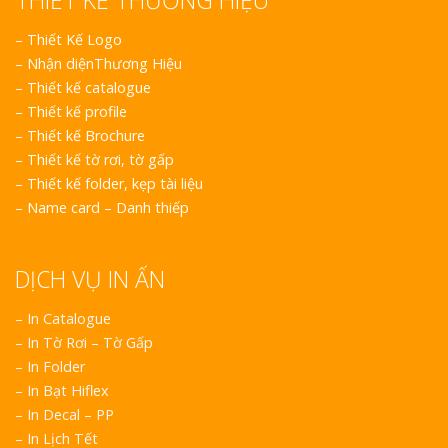
THIẾT KẾ THƯƠNG HIỆU
–
Thiết Kế Logo
–
Nhận diệnThương Hiệu
–
Thiết kế catalogue
–
Thiết kế profile
–
Thiết kế Brochure
–
Thiết kế tờ rơi, tờ gấp
–
Thiết kế folder, kẹp tài liệu
–
Name card – Danh thiếp
DỊCH VỤ IN ẤN
– In Catalogue
– In Tờ Rơi – Tờ Gấp
– In Folder
– In Bạt Hiflex
– In Decal – PP
– In Lịch Tết