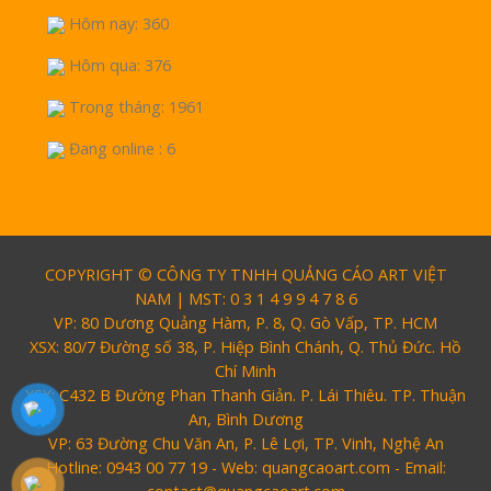
Hôm nay: 360
Hôm qua: 376
Trong tháng: 1961
Đang online : 6
COPYRIGHT © CÔNG TY TNHH QUẢNG CÁO ART VIỆT
NAM | MST: 0 3 1 4 9 9 4 7 8 6
VP: 80 Dương Quảng Hàm, P. 8, Q. Gò Vấp, TP. HCM
XSX: 80/7 Đường số 38, P. Hiệp Bình Chánh, Q. Thủ Đức. Hồ
Chí Minh
XSX: C432 B Đường Phan Thanh Giản. P. Lái Thiêu. TP. Thuận
An, Bình Dương
VP: 63 Đường Chu Văn An, P. Lê Lợi, TP. Vinh, Nghệ An
Hotline: 0943 00 77 19 - Web: quangcaoart.com - Email: