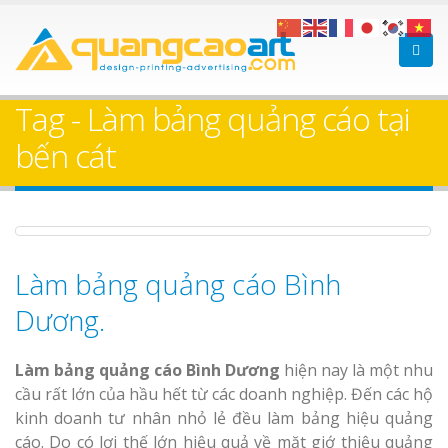
Bảng gỗ treo cửa
Làm bảng hiệ
theo yêu cầu
sữa Bình Dương
Tag - Làm bảng quảng cáo tại
Làm biển hiệ
bến cát
Thuận An Bì
Dương
Làm bảng quảng cáo Bình
Làm bảng hiệu gỗ tại
Biên Hòa
Dương.
Thi công biể
cáo Thuận An
Dương
Làm bảng quảng cáo Bình Dương
hiện nay là một nhu
cầu rất lớn của hầu hết từ các doanh nghiệp. Đến các hộ
kinh doanh tư nhân nhỏ lẻ đều làm bảng hiệu quảng
cáo. Do có lợi thế lớn hiệu quả về mặt giớ thiệu quảng