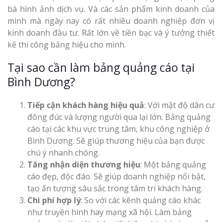
Làm bảng hiệu gỗ tại
bá hình ảnh dịch vụ. Và các sản phẩm kinh doanh của
Nghệ An
mình mà ngày nay có rất nhiều doanh nghiệp đơn vị
Làm biển hiệ
kinh doanh đầu tư. Rất lớn về tiền bạc và ý tưởng thiết
tóc Thuận An
kế thi công bảng hiệu cho mình.
Tại sao cần làm bảng quảng cáo tại
Thi công biể
cáo Vinh
Bình Dương?
Làm bảng hiệu gỗ
homestay chất lượng
Tiếp cận khách hàng hiệu quả
: Với mật độ dân cư
đông đúc và lượng người qua lại lớn. Bảng quảng
cáo tại các khu vực trung tâm, khu công nghiệp ở
Bình Dương. Sẽ giúp thương hiệu của bạn được
chú ý nhanh chóng.
Làm biển quả
Nghệ An giá 
Tăng nhận diện thương hiệu
: Một bảng quảng
cáo đẹp, độc đáo. Sẽ giúp doanh nghiệp nổi bật,
tạo ấn tượng sâu sắc trong tâm trí khách hàng.
Chi phí hợp lý
: So với các kênh quảng cáo khác
như truyền hình hay mạng xã hội. Làm bảng