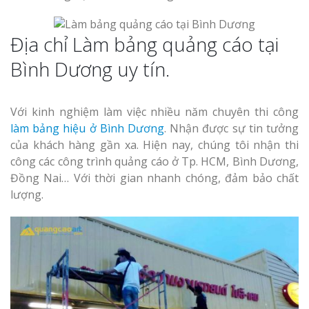
Địa chỉ Làm bảng quảng cáo tại
Bình Dương uy tín.
Làm Biển Côn
Với kinh nghiệm làm việc nhiều năm chuyên thi công
Mica Tại Vinh Lấy Nga
làm bảng hiệu ở Bình Dương
. Nhận được sự tin tưởng
của khách hàng gần xa. Hiện nay, chúng tôi nhận thi
Làm biển quả
công các công trình quảng cáo ở Tp. HCM, Bình Dương,
tại Vinh Nghệ An
Đồng Nai… Với thời gian nhanh chóng, đảm bảo chất
lượng.
Làm Biển Hiệ
Nam Đàn Uy Tín Giá X
Làm Biển Qu
Mỹ Phẩm Vinh Thu Hú
Hàng