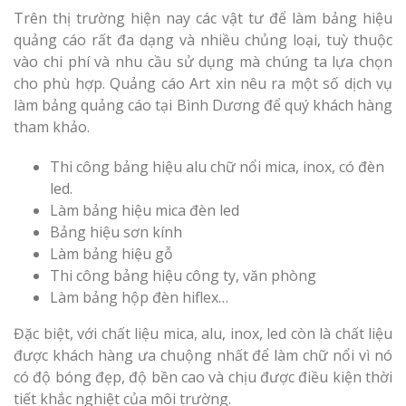
Trên thị trường hiện nay các vật tư để làm bảng hiệu
quảng cáo rất đa dạng và nhiều chủng loại, tuỳ thuộc
vào chi phí và nhu cầu sử dụng mà chúng ta lựa chọn
cho phù hợp. Quảng cáo Art xin nêu ra một số dịch vụ
Thi Công Bản
làm bảng quảng cáo tại Bình Dương để quý khách hàng
Nghệ An Nâng Tầm T
tham khảo.
Hiệu
Thi công bảng hiệu alu chữ nổi mica, inox, có đèn
Làm Biển Led
led.
Rẻ Tại Vinh Giải Pháp 
Làm bảng hiệu mica đèn led
Quả
Bảng hiệu sơn kính
Làm bảng hiệu gỗ
Làm Hộp Đèn
Thi công bảng hiệu công ty, văn phòng
Cáo Tại Vinh Giá Rẻ
Làm bảng hộp đèn hiflex…
Đặc biệt, với chất liệu mica, alu, inox, led còn là chất liệu
Biển Led Chạ
được khách hàng ưa chuộng nhất để làm chữ nổi vì nó
Ma Trận Ngh
có độ bóng đẹp, độ bền cao và chịu được điều kiện thời
Thi Công Ch
tiết khắc nghiệt của môi trường.
Nghiệp