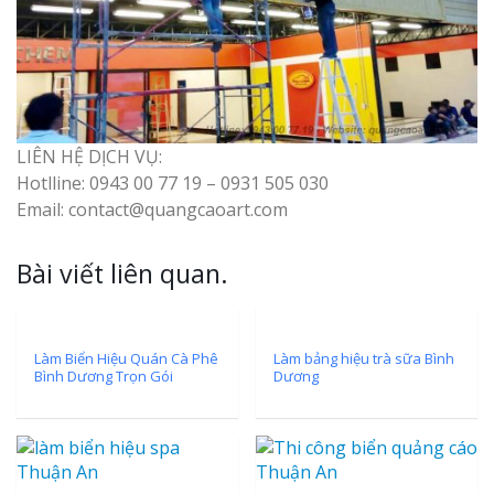
Top 10 Mẫu 
Hiệu Shop Q
Nghệ An Đẹp
LIÊN HỆ DỊCH VỤ:
Hotlline: 0943 00 77 19 – 0931 505 030
Email: contact@quangcaoart.com
Làm Bảng Hi
Bài viết liên quan.
Thuốc Nghệ An Chuẩn
Làm Hộp Đèn
Làm Biển Hiệu Quán Cà Phê
Làm bảng hiệu trà sữa Bình
Mỏng Nghệ 
Bình Dương Trọn Gói
Dương
Hút