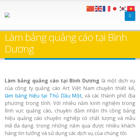
Làm bảng hiệu gỗ tại
Làm Biển Hiệ
Nha Trang
Cà Phê Bình Dương Tr
Làm bảng quảng cáo tại Bình
Làm bảng hiệ
Dương
sữa Bình Dương
Làm biển hiệ
Thuận An Bì
Bảng gỗ treo cửa
Làm bảng quảng cáo tại Bình Dương
là một dịch vụ
Dương
theo yêu cầu
của công ty quảng cáo Art Việt Nam chuyên thiết kế,
làm bảng hiệu tại Thủ Dầu Một
, và các thành phố địa
phương trong tỉnh. Với nhiều năm kinh nghiệm trong
lĩnh vực quảng cáo, chuyên đảm nhận thi công bảng
hiệu quảng cáo chuyên nghiệp có chất lượng và mẫu
Thi công biể
mã đa dạng. trong những năm qua được nhiều khách
cáo Thuận An
hàng tin tưởng và sử dụng các dịch vụ của chúng tôi.
Dương