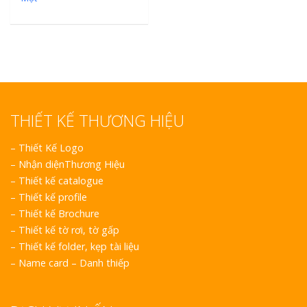
THIẾT KẾ THƯƠNG HIỆU
–
Thiết Kế Logo
–
Nhận diệnThương Hiệu
–
Thiết kế catalogue
–
Thiết kế profile
–
Thiết kế Brochure
–
Thiết kế tờ rơi, tờ gấp
–
Thiết kế folder, kẹp tài liệu
–
Name card – Danh thiếp