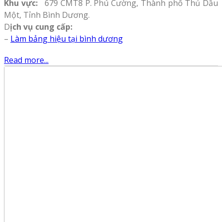
Khu vực:
679 CMT8 P. Phú Cường, Thành phố Thủ Dầu
Một, Tỉnh Bình Dương.
D
ịch vụ cung cấp:
–
Làm bảng hiệu tại bình dương
Read more...