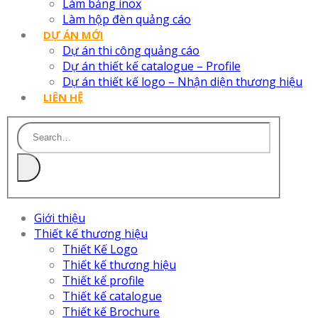
Làm bảng inox
Làm hộp đèn quảng cáo
DỰ ÁN MỚI
Dự án thi công quảng cáo
Dự án thiết kế catalogue – Profile
Dự án thiết kế logo – Nhận diện thương hiệu
LIÊN HỆ
Giới thiệu
Thiết kế thương hiệu
Thiết Kế Logo
Thiết kế thương hiệu
Thiết kế profile
Thiết kế catalogue
Thiết kế Brochure