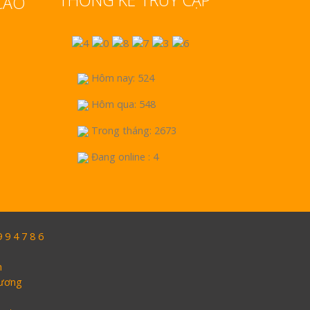
THỐNG KÊ TRUY CẬP
CÁO
Hôm nay: 524
Hôm qua: 548
Trong tháng: 2673
Đang online : 4
9 4 7 8 6
h
Dương