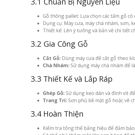
3.1 Chuẩn Bị Nguyên Liệu
Gỗ thông pallet: Lựa chọn các tấm gỗ có
Dụng cụ: Máy cưa, máy chà nhám, sơn, ke
Thiết kế: Lên ý tưởng và bản vẽ chi tiết 
3.2 Gia Công Gỗ
Cắt Gỗ:
Dùng máy cưa để cắt gỗ theo k
Chà Nhám:
Sử dụng máy chà nhám để là
3.3 Thiết Kế và Lắp Ráp
Ghép Gỗ:
Sử dụng keo dán và đinh vít để
Trang Trí:
Sơn phủ bề mặt gỗ hoặc vẽ ch
3.4 Hoàn Thiện
Kiểm tra tổng thể bảng hiệu để đảm bảo