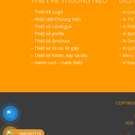
THIẾT KẾ THƯƠNG HIỆU
DỊCH
–
Thiết Kế Logo
– In Ca
–
Nhận diệnThương Hiệu
– In Tờ
–
Thiết kế catalogue
– In Fol
–
Thiết kế profile
– In Bạt
–
Thiết kế Brochure
– In Dec
–
Thiết kế tờ rơi, tờ gấp
– In Lịc
–
Thiết kế folder, kẹp tài liệu
– Menu 
–
Name card – Danh thiếp
– In ba
COPYRIGH
XSX:
0943007719