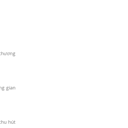
 thương
ng gian
thu hút