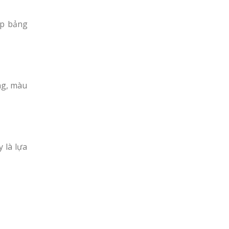
úp bảng
ng, màu
 là lựa