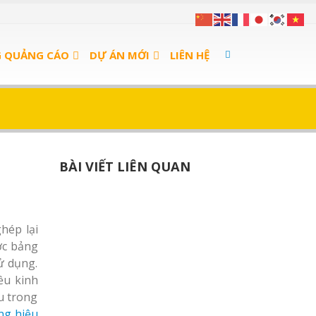
G QUẢNG CÁO
DỰ ÁN MỚI
LIÊN HỆ
BÀI VIẾT LIÊN QUAN
hép lại
ợc bảng
ử dụng.
ều kinh
u trong
ng hiệu