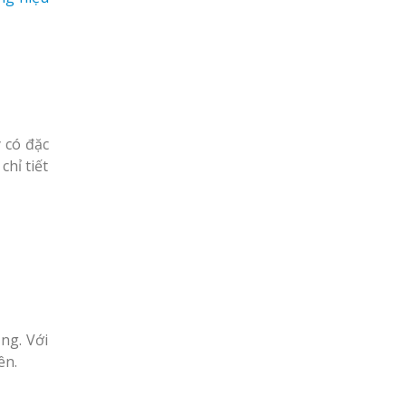
y có đặc
chỉ tiết
ng. Với
ên.