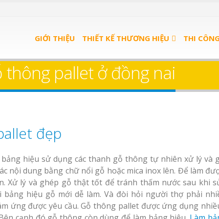
GIỚI THIỆU
THIẾT KẾ THƯƠNG HIỆU
THI CÔN
 thông pallet ở đồng nai
allet đẹp
 bảng hiệu sử dụng các thanh gỗ thông tự nhiên xử lý và g
ác nội dung bằng chữ nổi gỗ hoặc mica inox lên. Để làm đư
oạn. Xử lý và ghép gỗ thật tốt để tránh thấm nước sau khi s
i bảng hiệu gỗ mới dễ làm. Và đòi hỏi người thợ phải nhi
ám ứng được yêu cầu. Gỗ thông pallet được ứng dụng nhiề
ê. Bên cạnh đó gỗ thông còn dùng để làm bảng hiệu.
Làm bả