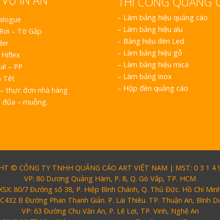
 VỤ IN ẤN
THI CÔNG QUẢNG 
–
Làm bảng hiệu quảng cáo
talogue
–
Làm bảng hiệu alu
 Rơi – Tờ Gấp
–
Bảng hiệu đèn Led
der
–
Làm bảng hiệu gỗ
 Hiflex
–
Làm bảng hiệu mica
al – PP
–
Làm bảng inox
h Tết
–
Hộp đèn quảng cáo
– thực đơn nhà hàng
o đũa – muỗng.
T © CÔNG TY TNHH QUẢNG CÁO ART VIỆT NAM | MST: 0 3 1 4 9 
VP: 80 Dương Quảng Hàm, P. 8, Q. Gò Vấp, TP. HCM
XSX: 80/7 Đường số 38, P. Hiệp Bình Chánh, Q. Thủ Đức. Hồ Chí Min
 C432 B Đường Phan Thanh Giản. P. Lái Thiêu. TP. Thuận An, Bình 
VP: 63 Đường Chu Văn An, P. Lê Lợi, TP. Vinh, Nghệ An