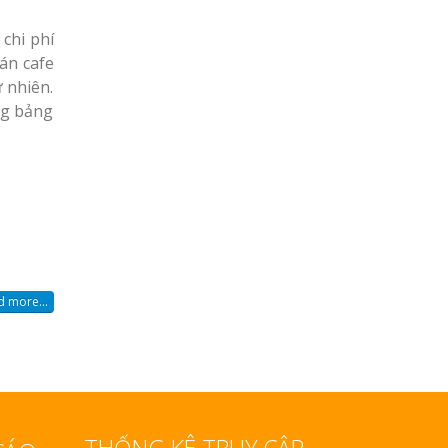
 chi phí
uán cafe
 nhiên.
ng bảng
 more...