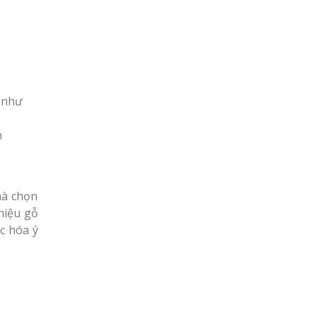
.
 như
h
mà chọn
hiệu gỗ
c hóa ý