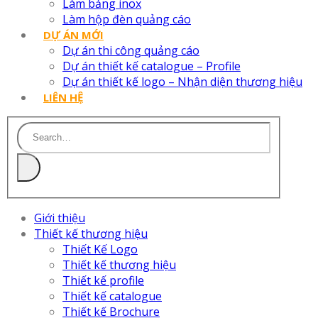
Làm bảng inox
Làm hộp đèn quảng cáo
DỰ ÁN MỚI
Dự án thi công quảng cáo
Dự án thiết kế catalogue – Profile
Dự án thiết kế logo – Nhận diện thương hiệu
LIÊN HỆ
Giới thiệu
Thiết kế thương hiệu
Thiết Kế Logo
Thiết kế thương hiệu
Thiết kế profile
Thiết kế catalogue
Thiết kế Brochure