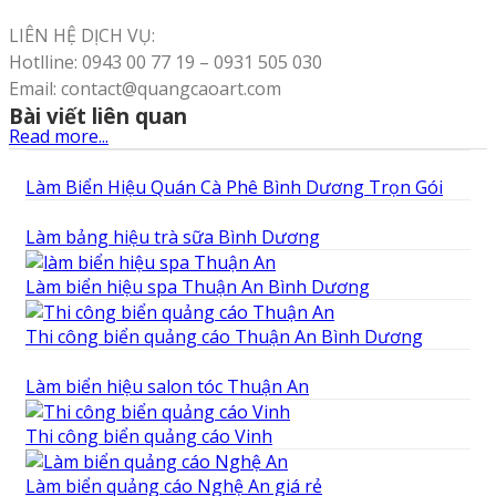
LIÊN HỆ DỊCH VỤ:
Hotlline: 0943 00 77 19 – 0931 505 030
Email: contact@quangcaoart.com
Bài viết liên quan
Read more...
Làm Biển Hiệu Quán Cà Phê Bình Dương Trọn Gói
Làm bảng hiệu trà sữa Bình Dương
Làm biển hiệu spa Thuận An Bình Dương
Thi công biển quảng cáo Thuận An Bình Dương
Làm biển hiệu salon tóc Thuận An
Thi công biển quảng cáo Vinh
Làm biển quảng cáo Nghệ An giá rẻ