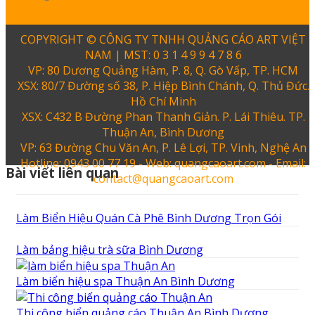
COPYRIGHT © CÔNG TY TNHH QUẢNG CÁO ART VIỆT
NAM | MST: 0 3 1 4 9 9 4 7 8 6
VP: 80 Dương Quảng Hàm, P. 8, Q. Gò Vấp, TP. HCM
XSX: 80/7 Đường số 38, P. Hiệp Bình Chánh, Q. Thủ Đức.
Hồ Chí Minh
XSX: C432 B Đường Phan Thanh Giản. P. Lái Thiêu. TP.
Thuận An, Bình Dương
VP: 63 Đường Chu Văn An, P. Lê Lợi, TP. Vinh, Nghệ An
Hotline: 0943 00 77 19 - Web: quangcaoart.com - Email:
Bài viết liên quan
contact@quangcaoart.com
Làm Biển Hiệu Quán Cà Phê Bình Dương Trọn Gói
Làm bảng hiệu trà sữa Bình Dương
Làm biển hiệu spa Thuận An Bình Dương
Thi công biển quảng cáo Thuận An Bình Dương