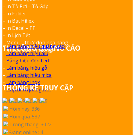
– In Tờ Rơi – Tờ Gấp
– In Folder
– In Bạt Hiflex
– In Decal – PP
– In Lịch Tết
– Menu – thực đơn nhà hàng
–
Làm bảng hiệu quảng cáo
THI CÔNG QUẢNG CÁO
– In bao đũa – muỗng.
–
Làm bảng hiệu alu
–
Bảng hiệu đèn Led
–
Làm bảng hiệu gỗ
–
Làm bảng hiệu mica
–
Làm bảng inox
THỐNG KÊ TRUY CẬP
–
Hộp đèn quảng cáo
Hôm nay: 336
Hôm qua: 537
Trong tháng: 3022
Đang online : 4