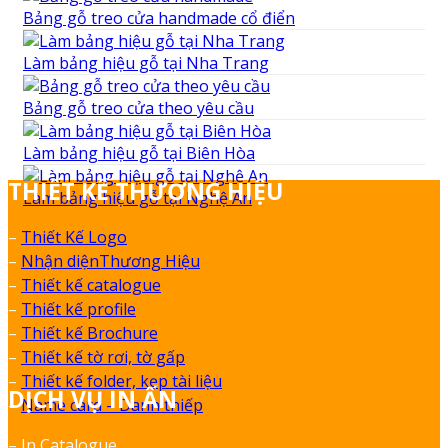
Bảng gỗ treo cửa handmade cổ điển
Làm bảng hiệu gỗ tại Nha Trang
Bảng gỗ treo cửa theo yêu cầu
Làm bảng hiệu gỗ tại Biên Hòa
THIẾT KẾ THƯƠNG HIỆU
Làm bảng hiệu gỗ tại Nghệ An
–
Thiết Kế Logo
–
Nhận diệnThương Hiệu
–
Thiết kế catalogue
–
Thiết kế profile
–
Thiết kế Brochure
–
Thiết kế tờ rơi, tờ gấp
–
Thiết kế folder, kẹp tài liệu
DỊCH VỤ IN ẤN
–
Name card – Danh thiếp
– In Catalogue