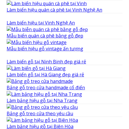
Làm biển hiệu quán cà phê tại Vinh Nghệ An
Làm biển hiệu tại Vinh Nghệ An
Mẫu biển quán cà phê bằng gỗ đẹp
Mẫu biển hiệu gỗ vintage ấn tượng
Làm biển gỗ tại Ninh Binh đẹp giá rẻ
Làm biển gỗ tại Hà Giang đẹp giá rẻ
Bảng gỗ treo cửa handmade cổ điển
Làm bảng hiệu gỗ tại Nha Trang
Bảng gỗ treo cửa theo yêu cầu
Làm bảng hiệu gỗ tại Biên Hòa