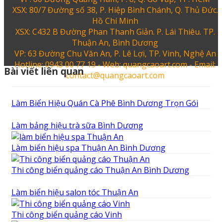
XSX: 80/7 Đường số 38, P. Hiệp Bình Chánh, Q. Thủ Đức.
Hồ Chí Minh
XSX: C432 B Đường Phan Thanh Giản. P. Lái Thiêu. TP.
Thuận An, Bình Dương
VP: 63 Đường Chu Văn An, P. Lê Lợi, TP. Vinh, Nghệ An
Hotline: 0943 00 77 19 - Web: quangcaoart.com - Email:
Bài viết liên quan
contact@quangcaoart.com
Làm Biển Hiệu Quán Cà Phê Bình Dương Trọn Gói
Làm bảng hiệu trà sữa Bình Dương
Làm biển hiệu spa Thuận An Bình Dương
Thi công biển quảng cáo Thuận An Bình Dương
Làm biển hiệu salon tóc Thuận An
Thi công biển quảng cáo Vinh