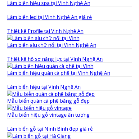
Làm biển hiệu spa tại Vinh Nghệ An
Làm biển led tại Vinh Nghệ An giá rẻ
Thiết kế Profile tại Vinh Nghệ An
Làm biển alu chữ nổi tại Vinh Nghệ An
Thiết kế hồ sơ năng lực tại Vinh Nghệ An
Làm biển hiệu quán cà phê tại Vinh Nghệ An
Làm biển hiệu tại Vinh Nghệ An
Mẫu biển quán cà phê bằng gỗ đẹp
Mẫu biển hiệu gỗ vintage ấn tượng
Làm biển gỗ tại Ninh Binh đẹp giá rẻ