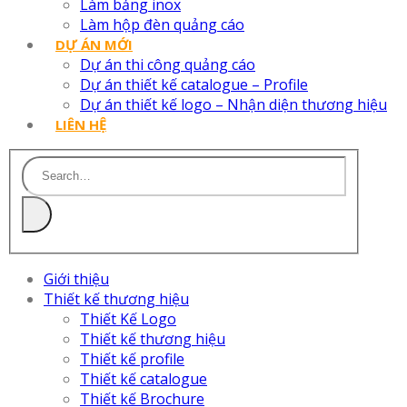
Làm bảng inox
Làm hộp đèn quảng cáo
DỰ ÁN MỚI
Dự án thi công quảng cáo
Dự án thiết kế catalogue – Profile
Dự án thiết kế logo – Nhận diện thương hiệu
LIÊN HỆ
Giới thiệu
Thiết kế thương hiệu
Thiết Kế Logo
Thiết kế thương hiệu
Thiết kế profile
Thiết kế catalogue
Thiết kế Brochure