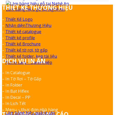
THIẾT KẾ THƯƠNG HIỆU
Làm bảng hiệu gỗ tại Nghệ An
–
Thiết Kế Logo
–
Nhận diệnThương Hiệu
–
Thiết kế catalogue
–
Thiết kế profile
–
Thiết kế Brochure
–
Thiết kế tờ rơi, tờ gấp
–
Thiết kế folder, kẹp tài liệu
DỊCH VỤ IN ẤN
–
Name card – Danh thiếp
– In Catalogue
– In Tờ Rơi – Tờ Gấp
– In Folder
– In Bạt Hiflex
– In Decal – PP
– In Lịch Tết
– Menu – thực đơn nhà hàng
–
Làm bảng hiệu quảng cáo
THI CÔNG QUẢNG CÁO