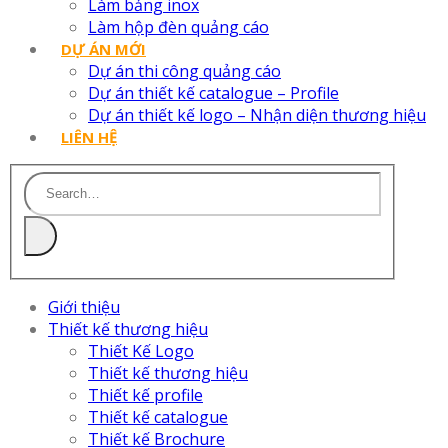
Làm bảng inox
Làm hộp đèn quảng cáo
DỰ ÁN MỚI
Dự án thi công quảng cáo
Dự án thiết kế catalogue – Profile
Dự án thiết kế logo – Nhận diện thương hiệu
LIÊN HỆ
Giới thiệu
Thiết kế thương hiệu
Thiết Kế Logo
Thiết kế thương hiệu
Thiết kế profile
Thiết kế catalogue
Thiết kế Brochure