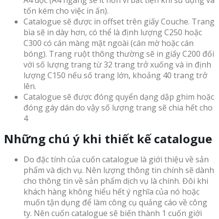
A4 dọc (A4 ngang sẽ ít hơn vì bất tiện khi sử dụng và
tốn kém cho việc in ấn).
Catalogue sẽ được in offset trên giấy Couche. Trang
bìa sẽ in dày hơn, có thể là định lượng C250 hoặc
C300 có cán màng mặt ngoài (cán mờ hoặc cán
bóng). Trang ruột thông thường sẽ in giấy C200 đối
với số lượng trang từ 32 trang trở xuống và in định
lượng C150 nếu số trang lớn, khoảng 40 trang trở
lên.
Catalogue sẽ được đóng quyển dạng dập ghim hoặc
đóng gáy dán do vậy số lượng trang sẽ chia hết cho
4
Những chú ý khi thiết kế catalogue
Do đặc tính của cuốn catalogue là giới thiệu về sản
phẩm và dịch vụ. Nên lượng thông tin chính sẽ dành
cho thông tin về sản phẩm dịch vụ là chính. Đôi khi
khách hàng không hiểu hết ý nghĩa của nó hoặc
muốn tận dụng để làm công cụ quảng cáo về công
ty. Nên cuốn catalogue sẽ biến thành 1 cuốn giới