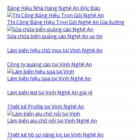
Bảng Hiệu Nhà Hàng Nghệ An Độc Đáo
Thi Công Bảng Hiệu Trọn Gói Nghệ An Gía Xưởng
Sửa chữa biển quảng cáo Nghệ An uy tín
Làm biển hiệu chữ inox tại Vinh Nghệ An
Công ty quảng cáo tại Vinh Nghệ An
Làm biển hiệu spa tại Vinh Nghệ An
Làm biển led tại Vinh Nghệ An giá rẻ
Thiết kế Profile tại Vinh Nghệ An
Làm biển alu chữ nổi tại Vinh Nghệ An
Thiết kế hồ sơ năng lực tại Vinh Nghệ An