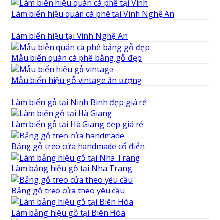
Làm biển hiệu quán cà phê tại Vinh Nghệ An
Làm biển hiệu tại Vinh Nghệ An
Mẫu biển quán cà phê bằng gỗ đẹp
Mẫu biển hiệu gỗ vintage ấn tượng
Làm biển gỗ tại Ninh Binh đẹp giá rẻ
Làm biển gỗ tại Hà Giang đẹp giá rẻ
Bảng gỗ treo cửa handmade cổ điển
Làm bảng hiệu gỗ tại Nha Trang
Bảng gỗ treo cửa theo yêu cầu
Làm bảng hiệu gỗ tại Biên Hòa