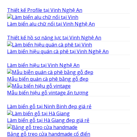
Thiết kế Profile tại Vinh Nghệ An
Làm biển alu chữ nổi tại Vinh Nghệ An
Thiết kế hồ sơ năng lực tại Vinh Nghệ An
Làm biển hiệu quán cà phê tại Vinh Nghệ An
Làm biển hiệu tại Vinh Nghệ An
Mẫu biển quán cà phê bằng gỗ đẹp
Mẫu biển hiệu gỗ vintage ấn tượng
Làm biển gỗ tại Ninh Binh đẹp giá rẻ
Làm biển gỗ tại Hà Giang đẹp giá rẻ
Bảng gỗ treo cửa handmade cổ điển