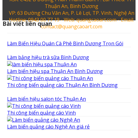
Thuận An, Bình Dương
VP: 63 Đường Chu Văn An, P. Lê Lợi, TP. Vinh, Nghệ An
Hotline: 0943 00 77 19 - Web: quangcaoart.com - Email:
Bài viết liên quan
contact@quangcaoart.com
Làm Biển Hiệu Quán Cà Phê Bình Dương Trọn Gói
Làm bảng hiệu trà sữa Bình Dương
Làm biển hiệu spa Thuận An Bình Dương
Thi công biển quảng cáo Thuận An Bình Dương
Làm biển hiệu salon tóc Thuận An
Thi công biển quảng cáo Vinh
Làm biển quảng cáo Nghệ An giá rẻ