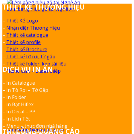
THIẾT KẾ THƯƠNG HIỆU
Làm bảng hiệu gỗ tại Nghệ An
–
Thiết Kế Logo
–
Nhận diệnThương Hiệu
–
Thiết kế catalogue
–
Thiết kế profile
–
Thiết kế Brochure
–
Thiết kế tờ rơi, tờ gấp
–
Thiết kế folder, kẹp tài liệu
DỊCH VỤ IN ẤN
–
Name card – Danh thiếp
– In Catalogue
– In Tờ Rơi – Tờ Gấp
– In Folder
– In Bạt Hiflex
– In Decal – PP
– In Lịch Tết
– Menu – thực đơn nhà hàng
–
Làm bảng hiệu quảng cáo
THI CÔNG QUẢNG CÁO
– In bao đũa – muỗng.