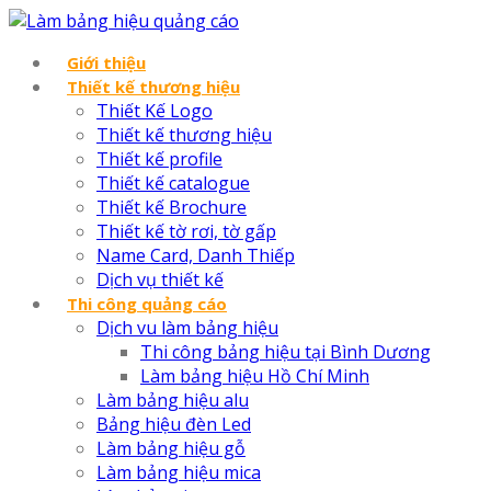
Giới thiệu
Thiết kế thương hiệu
Thiết Kế Logo
Thiết kế thương hiệu
Thiết kế profile
Thiết kế catalogue
Thiết kế Brochure
Thiết kế tờ rơi, tờ gấp
Name Card, Danh Thiếp
Dịch vụ thiết kế
Thi công quảng cáo
Dịch vu làm bảng hiệu
Thi công bảng hiệu tại Bình Dương
Làm bảng hiệu Hồ Chí Minh
Làm bảng hiệu alu
Bảng hiệu đèn Led
Làm bảng hiệu gỗ
Làm bảng hiệu mica