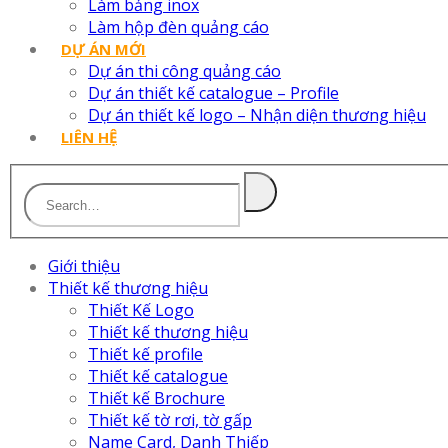
Làm bảng inox
Làm hộp đèn quảng cáo
DỰ ÁN MỚI
Dự án thi công quảng cáo
Dự án thiết kế catalogue – Profile
Dự án thiết kế logo – Nhận diện thương hiệu
LIÊN HỆ
Giới thiệu
Thiết kế thương hiệu
Thiết Kế Logo
Thiết kế thương hiệu
Thiết kế profile
Thiết kế catalogue
Thiết kế Brochure
Thiết kế tờ rơi, tờ gấp
Name Card, Danh Thiếp