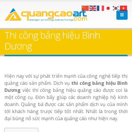
Làm bảng hiệu gỗ tại
Làm Biển Hiệ
Nha Trang
Cà Phê Bình Dương Tr
Thi công bảng hiệu Bình
Làm bảng hiệ
Dương
sữa Bình Dương
Làm biển hiệ
Thuận An Bì
Bảng gỗ treo cửa
Hiện nay với sự phát triển mạnh của công nghệ tiếp thị
Dương
theo yêu cầu
quảng cáo sản phẩm. Dịch vụ
thi công bảng hiệu Bình
Dương
việc thi công bảng hiệu quảng cáo được coi là
một công cụ. Đòn bẩy giúp các doanh nghiệp hộ kinh
doanh. Quảng bá được các sản phẩm dịch vụ của mình
tới khách hàng trược tiếp tốt nhất. Nhất là trong thời
Thi công biể
đại bùng nổ sức mạnh của quảng cáo như hiện nay.
cáo Thuận An
Dương