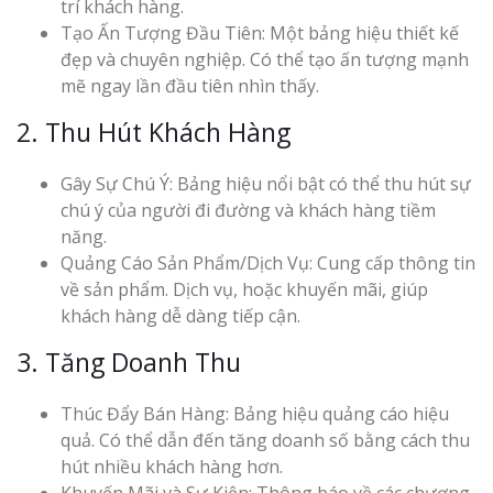
trí khách hàng.
Tạo Ấn Tượng Đầu Tiên: Một bảng hiệu thiết kế
đẹp và chuyên nghiệp. Có thể tạo ấn tượng mạnh
mẽ ngay lần đầu tiên nhìn thấy.
Thi Công Bản
2. Thu Hút Khách Hàng
Nghệ An Nâng Tầm T
Hiệu
Gây Sự Chú Ý: Bảng hiệu nổi bật có thể thu hút sự
chú ý của người đi đường và khách hàng tiềm
Làm Biển Led
năng.
Rẻ Tại Vinh Giải Pháp 
Quảng Cáo Sản Phẩm/Dịch Vụ: Cung cấp thông tin
Quả
về sản phẩm. Dịch vụ, hoặc khuyến mãi, giúp
khách hàng dễ dàng tiếp cận.
Làm Hộp Đèn
3. Tăng Doanh Thu
Cáo Tại Vinh Giá Rẻ
Thúc Đẩy Bán Hàng: Bảng hiệu quảng cáo hiệu
Biển Led Chạ
quả. Có thể dẫn đến tăng doanh số bằng cách thu
Ma Trận Ngh
Thi Công Ch
hút nhiều khách hàng hơn.
Nghiệp