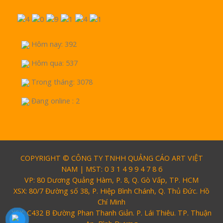
Hôm nay: 392
Hôm qua: 537
Trong tháng: 3078
Đang online : 2
COPYRIGHT © CÔNG TY TNHH QUẢNG CÁO ART VIỆT
NAM | MST: 0 3 1 4 9 9 4 7 8 6
VP: 80 Dương Quảng Hàm, P. 8, Q. Gò Vấp, TP. HCM
XSX: 80/7 Đường số 38, P. Hiệp Bình Chánh, Q. Thủ Đức. Hồ
Chí Minh
XSX: C432 B Đường Phan Thanh Giản. P. Lái Thiêu. TP. Thuận