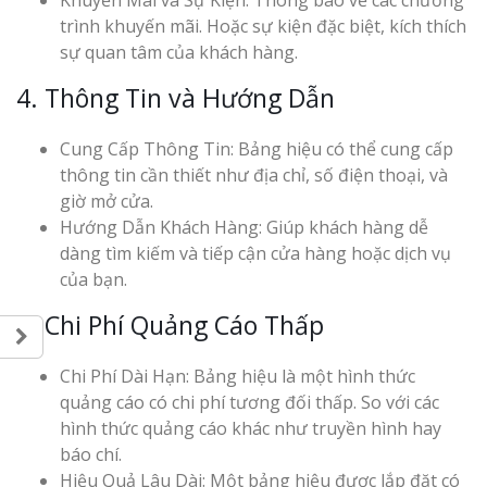
Khuyến Mãi và Sự Kiện: Thông báo về các chương
trình khuyến mãi. Hoặc sự kiện đặc biệt, kích thích
sự quan tâm của khách hàng.
4. Thông Tin và Hướng Dẫn
Cung Cấp Thông Tin: Bảng hiệu có thể cung cấp
Làm Biển Côn
thông tin cần thiết như địa chỉ, số điện thoại, và
Mica Tại Vinh Lấy Nga
giờ mở cửa.
Hướng Dẫn Khách Hàng: Giúp khách hàng dễ
Làm biển quả
dàng tìm kiếm và tiếp cận cửa hàng hoặc dịch vụ
tại Vinh Nghệ An
của bạn.
5. Chi Phí Quảng Cáo Thấp
Làm Biển Hiệ
Nam Đàn Uy Tín Giá X
Chi Phí Dài Hạn: Bảng hiệu là một hình thức
quảng cáo có chi phí tương đối thấp. So với các
Làm Biển Qu
hình thức quảng cáo khác như truyền hình hay
Mỹ Phẩm Vinh Thu Hú
Hàng
báo chí.
Hiệu Quả Lâu Dài: Một bảng hiệu được lắp đặt có